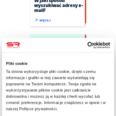
W jaki sposób
wyszukiwać adresy e-
mail?
WIĘCEJ
Pliki cookie
Jacek Palęcki
Ta strona wykorzystuje pliki cookie, dzięki czemu
8/23/2022
informacje i grafiki w niej zawarte wyświetlają się
3 min czytania
poprawnie na Twoim komputerze. Twoja zgoda na
Infografika – czym
wykorzystywanie plików cookie jest całkowicie
jest i jak ją wykonać?
dobrowolna i możesz ją w każdej chwili wycofać lub
zmienić preferencje. Informacje znajdziesz w opisie i w
WIĘCEJ
naszej Polityce prywatności.