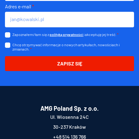
Adres e-mail
*
Zapoznałem/łam się z
i akceptuję jej treść.
*
polityką prywatności
Chcę otrzymywać informacje o nowych artykułach, nowościach i
zmianach.
*
ZAPISZ SIĘ
AMG Poland Sp. z o.o.
Ul. Wiosenna 24C
30-237 Kraków
+48 514 136 766