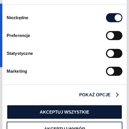
Consent
Niezbędne
Selection
Preferencje
Zuzanna Sarapata
9/5/2022
Statystyczne
4 min czytania
Facebook Pixel - co to
jest i jak z niego
Marketing
korzystać?
WIĘCEJ
POKAŻ OPCJE
AKCEPTUJ WSZYSTKIE
AKCEPTUJ WYBÓR