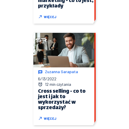
marketing - co to jest,
przykłady
WIĘCEJ
Zuzanna Sarapata
6/13/2022
12 min czytania
Cross selling - co to
jest i jak to
wykorzystać w
sprzedaży?
WIĘCEJ