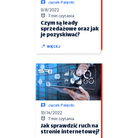
Jacek Palęcki
9/8/2022
7 min czytania
Czym są leady
sprzedażowe oraz jak
je pozyskiwać?
WIĘCEJ
Jacek Palęcki
10/14/2022
7 min czytania
Jak sprawdzić ruch na
stronie internetowej?