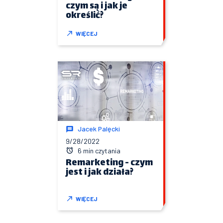
czym są i jak je
określić?
WIĘCEJ
Jacek Palęcki
9/28/2022
6 min czytania
Remarketing - czym
jest i jak działa?
WIĘCEJ