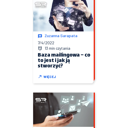
Zuzanna Sarapata
7/4/2022
13 min czytania
Baza mailingowa – co
to jest i jak ją
stworzyć?
WIĘCEJ