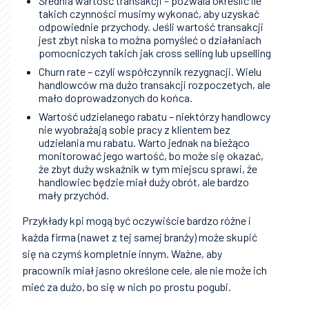
Średnia wartość transakcji – pozwala określić ile
takich czynności musimy wykonać, aby uzyskać
odpowiednie przychody. Jeśli wartość transakcji
jest zbyt niska to można pomyśleć o działaniach
pomocniczych takich jak cross selling lub upselling
Churn rate – czyli współczynnik rezygnacji. Wielu
handlowców ma dużo transakcji rozpoczetych, ale
mało doprowadzonych do końca.
Wartość udzielanego rabatu – niektórzy handlowcy
nie wyobrażają sobie pracy z klientem bez
udzielania mu rabatu. Warto jednak na bieżąco
monitorować jego wartość, bo może się okazać,
że zbyt duży wskaźnik w tym miejscu sprawi, że
handlowiec będzie miał duży obrót, ale bardzo
mały przychód.
Przykłady kpi mogą być oczywiście bardzo różne i
każda firma (nawet z tej samej branży) może skupić
się na czymś kompletnie innym. Ważne, aby
pracownik miał jasno określone cele, ale nie może ich
mieć za dużo, bo się w nich po prostu pogubi.