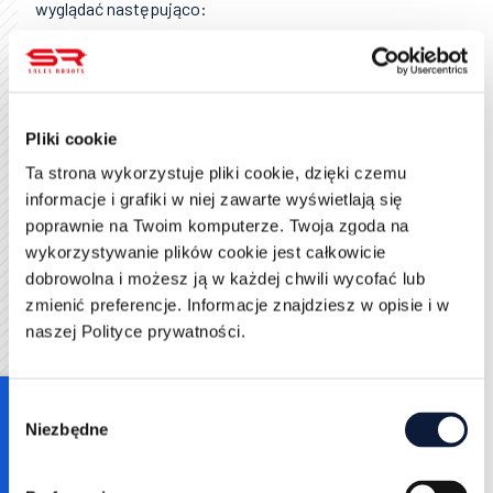
wyglądać następująco:
Zwiększenie liczby wykonywanych dziennie
telefonów o 2
Zwiększenie poziomu konwersji cold callingu o 0,5
punktu procentowego
Pliki cookie
Zmniejszenie wydatków na reklamy w Google o 5%
w oparciu o wskaźnik
CPM
oraz przy
Ta strona wykorzystuje pliki cookie, dzięki czemu
wykorzystaniu planera słów kluczowych
informacje i grafiki w niej zawarte wyświetlają się
Zwiększenie liczby użytkowników na stronie o 5%
poprawnie na Twoim komputerze. Twoja zgoda na
Poprawa efektywności wstępnych rozmów
wykorzystywanie plików cookie jest całkowicie
rekrutacyjnych poprzez zmniejszenie
dobrowolna i możesz ją w każdej chwili wycofać lub
maksymalnego czasu rozmowy do 15 minut
zmienić preferencje. Informacje znajdziesz w opisie i w
naszej Polityce prywatności.
Raport KPI co to jest
Raport kpi to nic innego jak zestawienie wszystkich
Consent
korelujących wskaźników ze sobą. Taki raport
Niezbędne
Selection
pozwala zobaczyć związki przyczynowo skutkowe
między konkretnymi celami, ale również w ujęciu