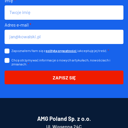
Imię
*
Adres e-mail
*
Zapoznałem/łam się z
i akceptuję jej treść.
*
polityką prywatności
Chcę otrzymywać informacje o nowych artykułach, nowościach i
zmianach.
*
ZAPISZ SIĘ
AMG Poland Sp. z o.o.
Ul. Wiosenna 24C