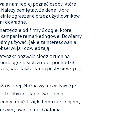
ala nam lepiej poznać osoby, które
 Należy pamiętać, że dane które
elnie zgłaszane przez użytkowników.
łni dokładne.
narzędzie od firmy Google, które
ać kampanie remarketingowe. Dowiemy
iśmy używać, jakie zainteresowania
 obserwują i odwiedzają
wtyczka pozwala śledzić ruch na
formację z jakich źródeł pochodził
iesiąca, a także, które posty cieszą się
użo więcej. Można wykorzystywać je
ak to, aby na etapie tworzenia
cemy trafić. Dzięki temu nie zdajemy
tworzymy świadome działania.