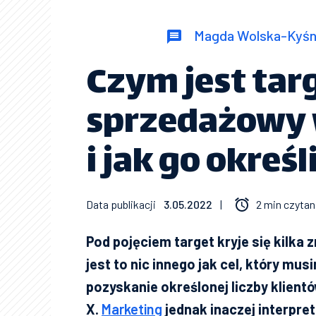
Magda Wolska-Kyśn
Czym jest tar
sprzedażowy 
i jak go określ
Data publikacji
3.05.2022
|
2 min czytan
Pod pojęciem target kryje się kilka
jest to nic innego jak cel, który mu
pozyskanie określonej liczby klient
X.
Marketing
jednak inaczej interpret