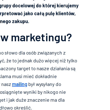
grupy docelowej do której kierujemy
rpretować jako całą pulę klientów,
dnego zakupu.
t w marketingu?
mo słowo dla osób związanych z
, że to jednak dużo więcej niż tylko
czony target to nasze działania są
klama musi mieć dokładnie
y nasz
mailing
był wysyłany do
siągnięte wyniki by nikogo nie
get i jak duże znaczenie ma dla
dłowo określić.