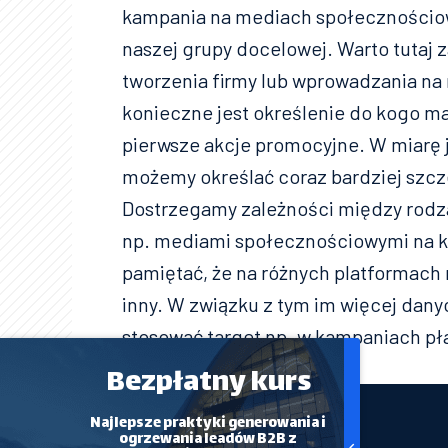
kampania na mediach społecznościo
naszej grupy docelowej. Warto tutaj
tworzenia firmy lub wprowadzania na
konieczne jest określenie do kogo ma 
pierwsze akcje promocyjne. W miarę 
możemy określać coraz bardziej szcz
Dostrzegamy zależności między rodz
np. mediami społecznościowymi na k
pamiętać, że na różnych platformach
inny. W związku z tym im więcej dany
stosować target np. w kampaniach pł
Bezpłatny kurs
Najlepsze praktyki generowania i
ogrzewania leadów B2B z