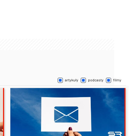
artykuły
podcasty
filmy