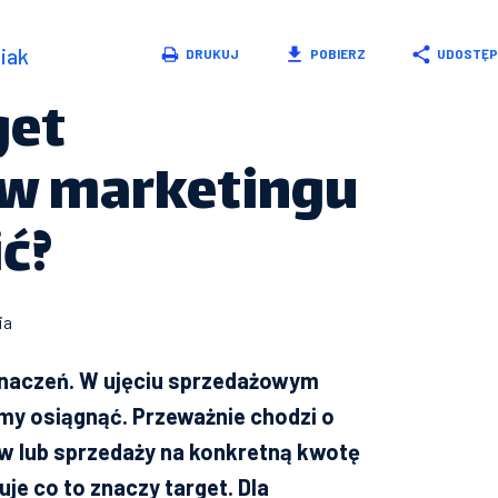
iak
DRUKUJ
POBIERZ
UDOSTĘP
get
w marketingu
ić?
ia
 znaczeń. W ujęciu sprzedażowym
simy osiągnąć. Przeważnie chodzi o
ów lub sprzedaży na konkretną kwotę
uje co to znaczy target. Dla