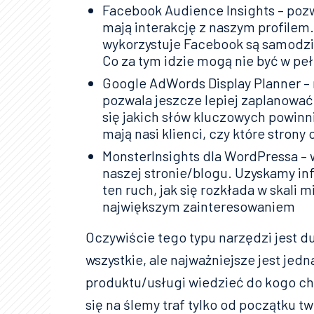
Facebook Audience Insights – pozw
mają interakcję z naszym profilem.
wykorzystuje Facebook są samodzi
Co za tym idzie mogą nie być w pe
Google AdWords Display Planner – 
pozwala jeszcze lepiej zaplanow
się jakich słów kluczowych powinn
mają nasi klienci, czy które strony
MonsterInsights dla WordPressa – 
naszej stronie/blogu. Uzyskamy in
ten ruch, jak się rozkłada w skali m
największym zainteresowaniem
Oczywiście tego typu narzędzi jest d
wszystkie, ale najważniejsze jest jedn
produktu/usługi wiedzieć do kogo ch
się na ślemy traf tylko od początku 