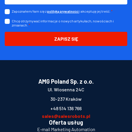
Zapoznałem/łam się z
i akceptuję jej treść.
*
polityką prywatności
Chcę otrzymywać informacje o nowych artykułach, nowościach i
zmianach.
*
ZAPISZ SIĘ
AMG Poland Sp. z o.o.
Ul. Wiosenna 24C
30-237 Kraków
+48 514 136 766
sales@salesrobots.pl
Oferta usług
E-mail Marketing Automation