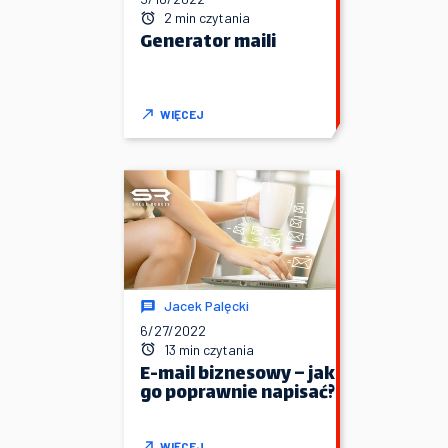
2 min czytania
Generator maili
WIĘCEJ
Jacek Palęcki
6/27/2022
13 min czytania
E-mail biznesowy – jak
go poprawnie napisać?
WIĘCEJ