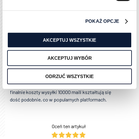
jeśli nie będziemy chcieli dalej utrzymywać danej bazy.
W przypadku, gdy decydujemy się na współpracę z
POKAŻ OPCJE
firmą marketingową, to koszty są bardziej elastyczne,
a zależne od tego czy udostępniamy własny serwer
czy przeprowadzamy kampanie na serwerze
AKCEPTUJ WSZYSTKIE
dostawcy oraz oczywiście wielkości samej listy.
Wysyłka maili przez takie firmy jest zwykle dość tania
AKCEPTUJ WYBÓR
- nawet 50 zł za 10000 maili, jednak prace
przygotowawcze, a więc odpowiednie ustawienia
ODRZUĆ WSZYSTKIE
serwerów czy dostosowanie bazy mogą kosztować
od 200 do 500 złotych za większą kampanię, więc
finalnie koszty wysyłki 10000 maili kształtują się
dość podobnie, co w popularnych platformach.
Oceń ten artykuł