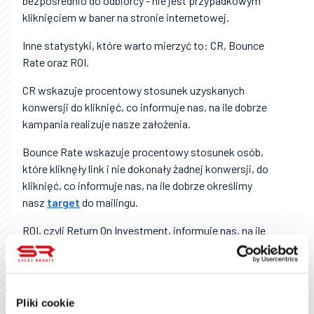
bezpośrednio do odbiorcy - nie jest przypadkowym
kliknięciem w baner na stronie internetowej.
Inne statystyki, które warto mierzyć to: CR, Bounce
Rate oraz ROI.
CR wskazuje procentowy stosunek uzyskanych
konwersji do kliknięć, co informuje nas, na ile dobrze
kampania realizuje nasze założenia.
Bounce Rate wskazuje procentowy stosunek osób,
które kliknęły link i nie dokonały żadnej konwersji, do
kliknięć, co informuje nas, na ile dobrze określimy
nasz
target
do mailingu.
ROI, czyli Return On Investment, informuje nas, na ile
opłacalny był mailing, wskazując procentowy
stosunek wartości uzyskanych z mailingu konwersji
do kosztu kampanii.
Pliki cookie
Koszt kampanii mailingowej