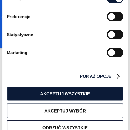
Preferencje
Zuzanna Sarapata
Statystyczne
8/24/2022
6 min czytania
Jak korzystać z
Marketing
LinkedIn Sales
Navigator?
WIĘCEJ
POKAŻ OPCJE
AKCEPTUJ WSZYSTKIE
AKCEPTUJ WYBÓR
Zuzanna Sarapata
ODRZUĆ WSZYSTKIE