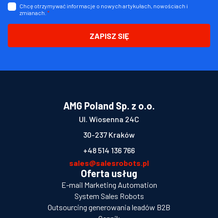
Chcę otrzymywać informacje o nowych artykułach, nowościach i
zmianach.
*
ZAPISZ SIĘ
AMG Poland Sp. z o.o.
Ul. Wiosenna 24C
30-237 Kraków
+48 514 136 766
sales@salesrobots.pl
Oferta usług
E-mail Marketing Automation
System Sales Robots
Outsourcing generowania leadów B2B