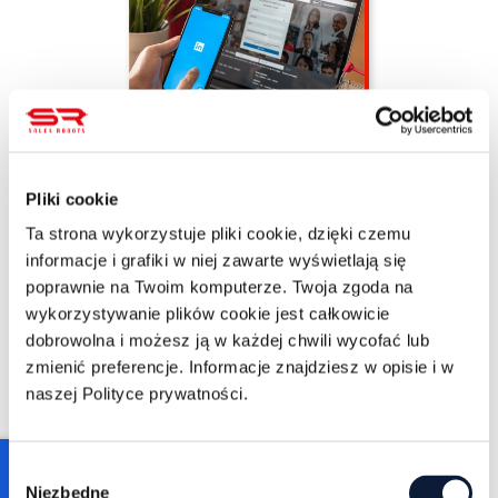
Jacek Palęcki
11/3/2022
4 min czytania
Pliki cookie
Czy wiesz, że na 470
tys osób decyzyjnych
Ta strona wykorzystuje pliki cookie, dzięki czemu
w Polsce,
informacje i grafiki w niej zawarte wyświetlają się
posiadających konto
poprawnie na Twoim komputerze. Twoja zgoda na
LinkedIn, tylko 4%
odwiedza portal
wykorzystywanie plików cookie jest całkowicie
regularnie, a aż 96%
dobrowolna i możesz ją w każdej chwili wycofać lub
tylko okazjonalnie?
zmienić preferencje. Informacje znajdziesz w opisie i w
naszej Polityce prywatności.
WIĘCEJ
Consent
Niezbędne
Selection