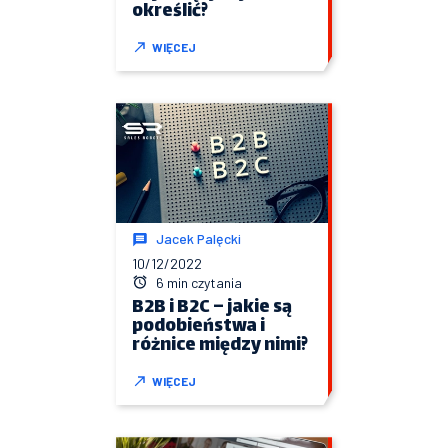
określić?
WIĘCEJ
Jacek Palęcki
10/12/2022
6 min czytania
B2B i B2C – jakie są
podobieństwa i
różnice między nimi?
WIĘCEJ