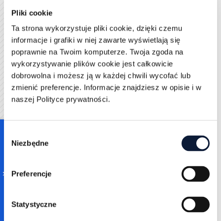
Największymi globalnie graczami na tym rynku są
Pliki cookie
eWolrdTrade, Alibaba, Amazon Business czy Global
Ta strona wykorzystuje pliki cookie, dzięki czemu
Sources.
informacje i grafiki w niej zawarte wyświetlają się
Outsourcing sprzedaży B2B
poprawnie na Twoim komputerze. Twoja zgoda na
wykorzystywanie plików cookie jest całkowicie
Sprzedaż B2B może przebiegać skuteczniej, jeśli za
dobrowolna i możesz ją w każdej chwili wycofać lub
działania odpowiada doświadczona kadra ekspertów,
zmienić preferencje. Informacje znajdziesz w opisie i w
tym bardziej jeśli specjalizują się oni w danej branży. O
naszej Polityce prywatności.
takich specjalistów nie jest łatwo, dlatego warto
wziąć pod uwagę usługę outsourcingu B2B. Dzięki
temu tę część działalności powierzamy podmiotowi,
Consent
który doskonale zna techniki sprzedaży na tym rynku.
Niezbędne
Selection
Zakres takiej współpracy może być różny. Taka firma
może pracować na bazie kontaktów klienta lub je
Preferencje
specjalnie dla niego zbierać. W grę wchodzi także
poszukiwanie partnerów i ich selekcja.
Statystyczne
W jakim przypadku należy wybrać outsourcing