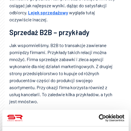
osiągać jak najlepsze wyniki, dążąc do satysfakcji
odbiorcy.
Lejek sprzedażowy
wygląda tutaj
oczywiście inaczej.
Sprzedaż B2B – przykłady
Jak wspomnieliśmy, B2B to transakcje zawierane
pomiędzy firmami. Przykłady takich relacji można
mnożyć. Firma sprzedaje zabawki i zleca agencji
wykonanie dla niej działań marketingowych. Z drugiej
strony przedsiębiorstwo to kupuje od różnych
producentów części do produkcji swojego
asortymentu. Przy okazji firma korzysta również z
usług kancelarii. To zaledwie kilka przykładów, a tych
jest mnóstwo.
Rynek B2B dynamicznie rozwija się również online. W
sieci powstaje coraz więcej platform, które łączą
producentów i dostawców z całego świata.