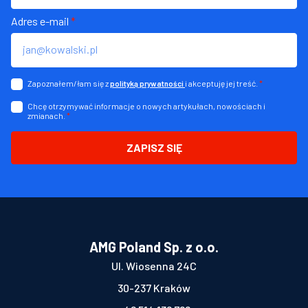
Adres e-mail
*
Zapoznałem/łam się z
i akceptuję jej treść.
*
polityką prywatności
Chcę otrzymywać informacje o nowych artykułach, nowościach i
zmianach.
*
ZAPISZ SIĘ
AMG Poland Sp. z o.o.
Ul. Wiosenna 24C
30-237 Kraków