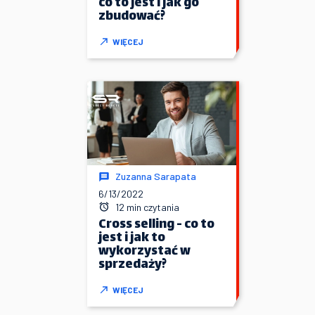
co to jest i jak go
zbudować?
WIĘCEJ
Zuzanna Sarapata
6/13/2022
12 min czytania
Cross selling - co to
jest i jak to
wykorzystać w
sprzedaży?
WIĘCEJ