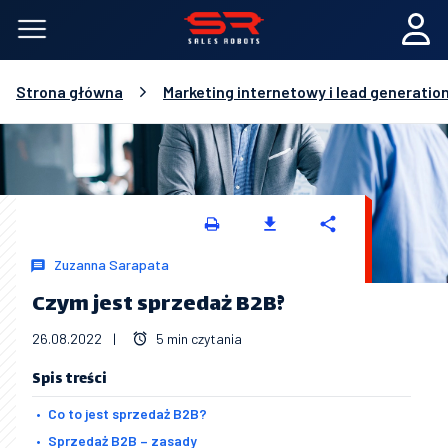
Strona główna
Marketing internetowy i lead generatio
Zuzanna Sarapata
Czym jest sprzedaż B2B?
26.08.2022
|
5 min czytania
Spis treści
Co to jest sprzedaż B2B?
Sprzedaż B2B – zasady