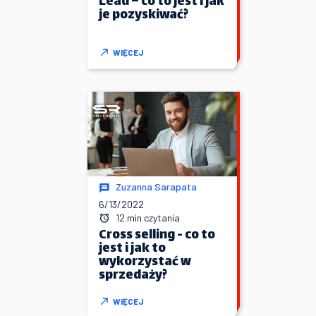
Lead – co to jest i jak
je pozyskiwać?
WIĘCEJ
Zuzanna Sarapata
6/13/2022
12 min czytania
Cross selling - co to
jest i jak to
wykorzystać w
sprzedaży?
WIĘCEJ