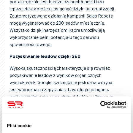
portalu ręcznie jest bardzo czasochłonne. Dużo
lepsze efekty możesz osiągnąć dzięki automatyzacji.
Zautomatyzowane działania kampanii Sales Robots
mogą wygenerować do 200 leadów miesięcznie.
Wszystko dzięki narzędziom, które umożliwiają
wykorzystanie pełni potencjału tego serwisu
społecznościowego.
Pozyskiwanie leadów dzięki SEO
Wysoką skutecznością charakteryzuje się również
pozyskiwanie leadów z wyników organicznych
wyszukiwarki Google, szczególnie jeśli dana witryna
jest widoczna na zapytania z tzw. długiego ogona,
czyli składające się z co najmniej 3 słów, o ile są one
oczywiście powiązane z produktami i usługami danej
marki. Według The Daily Egg blisko 15 proc. leadów
pozyskanych dzięki SEO docelowo prowadzi do
sprzedaży, przy czym poziom konwersji zależy
Pliki cookie
oczywiście od branży.