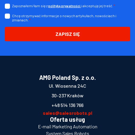
Zapoznałem/łam się z
i akceptuję jej treść.
*
polityką prywatności
Chcę otrzymywać informacje o nowych artykułach, nowościach i
zmianach.
*
ZAPISZ SIĘ
AMG Poland Sp. z o.o.
Ul. Wiosenna 24C
30-237 Kraków
+48 514 136 766
sales@salesrobots.pl
Oferta usług
E-mail Marketing Automation
System Sales Robots