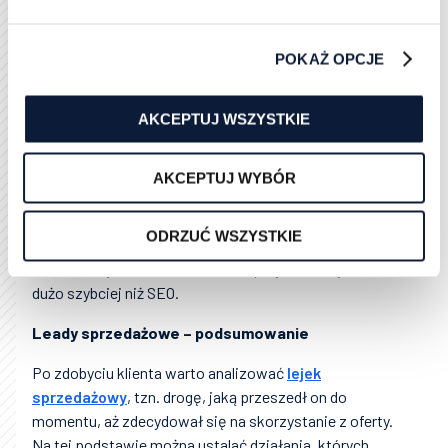
płatnością za przekierowanie. Kwota płacona za
jeden klik zależy przede wszystkim od
POKAŻ OPCJE
konkurencyjności danej branży – opłata jest wówczas
naliczana za każde przekierowanie.
AKCEPTUJ WSZYSTKIE
Wadą tej metody są koszty i konieczność
poświęcania jej wiele uwagi. Zanim kampania zacznie
generować oczekiwane wyniki, minąć musi sporo
AKCEPTUJ WYBÓR
czasu potrzebnego na zoptymalizowanie działań,
wybór dopasowań słów kluczowych, wykluczenie fraz
ODRZUĆ WSZYSTKIE
i optymalne dopasowanie grupy docelowej.
Natomiast jest to metoda, która przyniesie wyniki
dużo szybciej niż SEO.
Leady sprzedażowe – podsumowanie
Po zdobyciu klienta warto analizować
lejek
sprzedażowy
, tzn. drogę, jaką przeszedł on do
momentu, aż zdecydował się na skorzystanie z oferty.
Na tej podstawie można ustalać działania, których