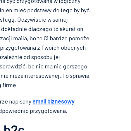
nna być przygotowana w logiczny
inien mieć podstawy do tego by być
sługą. Oczywiście w samej
 dokładnie dlaczego to akurat on
izacji maila, bo to Ci bardzo pomoże.
ć przygotowana z Twoich obecnych
iezależnie od sposobu jej
 sprawdzić, bo nie ma nic gorszego
nie niezainteresowanej. To sprawia,
 firmę.
brze napisany
email biznesowy
eodpowiednio przygotowana.
 b2c