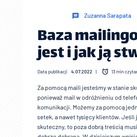
Zuzanna Sarapata
Baza mailingo
jest i jak ją s
Data publikacji
4.07.2022
|
13 min czyta
Za pomocą maili jesteśmy w stanie s
ponieważ mail w odróżnieniu od tele
komunikacji. Możemy za pomocą jedn
setek, a nawet tysięcy klientów. Jeśl
skuteczny, to poza dobrą treścią mus
dobrze dobrana. W dzisiejszym wpisi