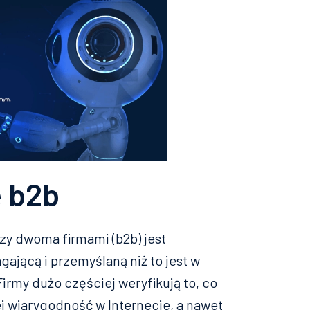
 b2b
y dwoma firmami (b2b) jest
ającą i przemyślaną niż to jest w
irmy dużo częściej weryfikują to, co
jej wiarygodność w Internecie, a nawet