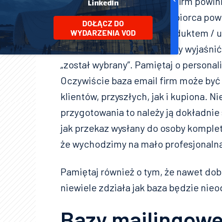
Pamiętaj, że baza mailowa firm powi
LinkedIn
sposób. Co za tym idzie odbiorca pow
DOŁĄCZ DO
zainteresowany Twoim produktem / u
WYDARZENIA VOD
wiadomości trzeba odbiorcy wyjaśnić
„został wybrany”. Pamiętaj o personal
Oczywiście baza email firm może by
klientów, przyszłych, jak i kupiona. N
przygotowania to należy ją dokładnie
jak przekaz wysłany do osoby komplet
że wychodzimy na mało profesjonalną
Pamiętaj również o tym, że nawet do
niewiele zdziała jak baza będzie ni
Bazy mailingowe