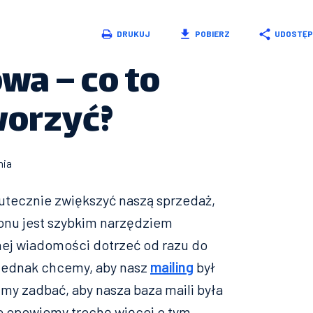
DRUKUJ
POBIERZ
UDOSTĘP
wa – co to
tworzyć?
nia
kutecznie zwiększyć naszą sprzedaż,
fonu jest szybkim narzędziem
ej wiadomości dotrzeć od razu do
i jednak chcemy, aby nasz
mailing
był
imy zadbać, aby nasza baza maili była
e opowiemy trochę więcej o tym,