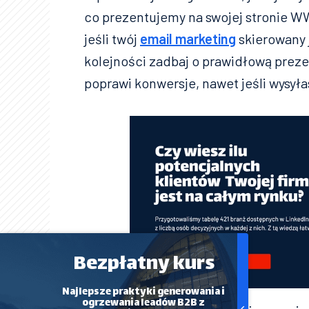
co prezentujemy na swojej stronie W
jeśli twój
email marketing
skierowany j
kolejności zadbaj o prawidłową preze
poprawi konwersje, nawet jeśli wysył
Bezpłatny kurs
Najlepsze praktyki generowania i
ogrzewania leadów B2B z