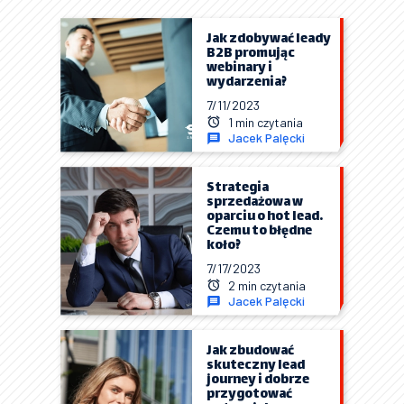
Jak zdobywać leady
B2B promując
webinary i
wydarzenia?
7/11/2023
1 min czytania
Jacek Palęcki
Strategia
sprzedażowa w
oparciu o hot lead.
Czemu to błędne
koło?
7/17/2023
2 min czytania
Jacek Palęcki
Jak zbudować
skuteczny lead
journey i dobrze
przygotować