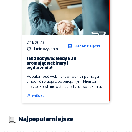
7/11/2023
|
Jacek Palęcki
1 min czytania
Jak zdobywać leady B2B
promując webinary i
wydarzenia?
Popularność webinarów rośnie i pomaga
umocnić relacje z potencjalnymi klientami
nierzadko stanowiąc substytut spotkania.
WIĘCEJ
Najpopularniejsze