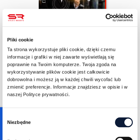
Mateusz Walczak
4/17/2022
Pliki cookie
8 min czytania
Co to jest inbound
Ta strona wykorzystuje pliki cookie, dzięki czemu
marketing?
informacje i grafiki w niej zawarte wyświetlają się
poprawnie na Twoim komputerze. Twoja zgoda na
WIĘCEJ
wykorzystywanie plików cookie jest całkowicie
dobrowolna i możesz ją w każdej chwili wycofać lub
zmienić preferencje. Informacje znajdziesz w opisie i w
naszej Polityce prywatności.
Consent
Niezbędne
Selection
Marcin Wolański
4/9/2022