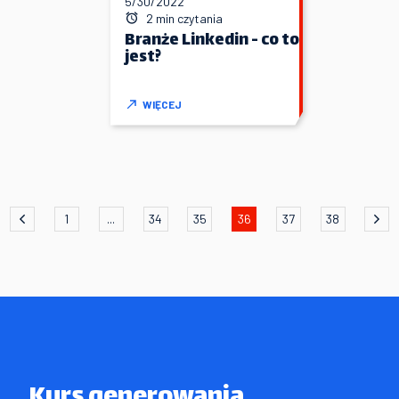
5/30/2022
2 min czytania
Branże Linkedin - co to
jest?
WIĘCEJ
1
...
34
35
36
37
38
Kurs generowania
