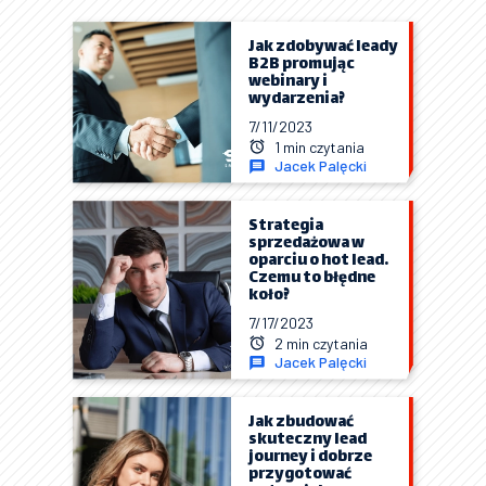
Jak zdobywać leady
B2B promując
webinary i
wydarzenia?
7/11/2023
1 min czytania
Jacek Palęcki
Strategia
sprzedażowa w
oparciu o hot lead.
Czemu to błędne
koło?
7/17/2023
2 min czytania
Jacek Palęcki
Jak zbudować
skuteczny lead
journey i dobrze
przygotować