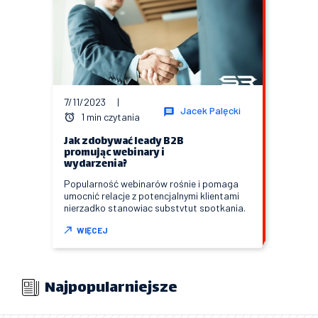
7/11/2023
|
Jacek Palęcki
1 min czytania
Jak zdobywać leady B2B
promując webinary i
wydarzenia?
Popularność webinarów rośnie i pomaga
umocnić relacje z potencjalnymi klientami
nierzadko stanowiąc substytut spotkania.
WIĘCEJ
Najpopularniejsze