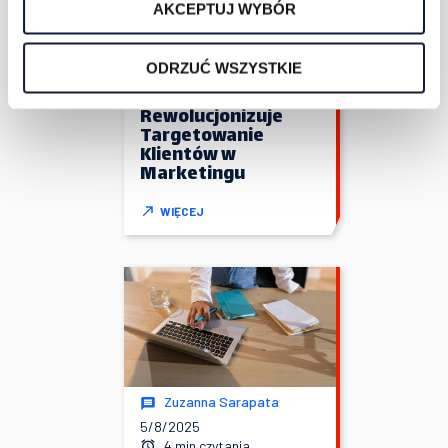
AKCEPTUJ WYBÓR
Zuzanna Sarapata
5/9/2025
5 min czytania
ODRZUĆ WSZYSTKIE
Jak Sztuczna
Inteligencja
Rewolucjonizuje
Targetowanie
Klientów w
Marketingu
WIĘCEJ
Zuzanna Sarapata
5/8/2025
4 min czytania