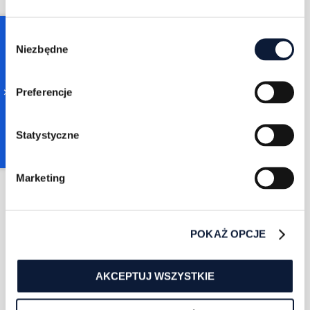
Consent
Niezbędne
Selection
Zuzanna Sarapata
5/31/2025
4 min czytania
Preferencje
Marketing
predykcyjny –
przewidywanie
Statystyczne
zachowań klientów z
AI
Marketing
WIĘCEJ
POKAŻ OPCJE
AKCEPTUJ WSZYSTKIE