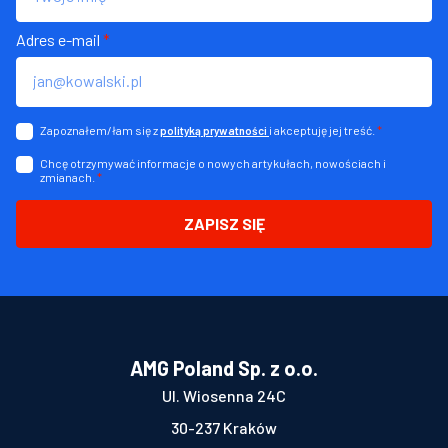
Adres e-mail
*
Zapoznałem/łam się z
i akceptuję jej treść.
*
polityką prywatności
Chcę otrzymywać informacje o nowych artykułach, nowościach i
zmianach.
*
ZAPISZ SIĘ
AMG Poland Sp. z o.o.
Ul. Wiosenna 24C
30-237 Kraków