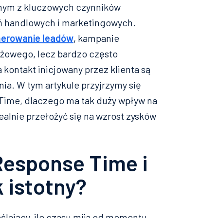
ednym z kluczowych czynników
ń handlowych i marketingowych.
erowanie leadów
, kampanie
żowego, lecz bardzo często
a kontakt inicjowany przez klienta są
ia. W tym artykule przyjrzymy się
Time, dlaczego ma tak duży wpływ na
ealnie przełożyć się na wzrost zysków
Response Time i
k istotny?
lający, ile czasu mija od momentu,