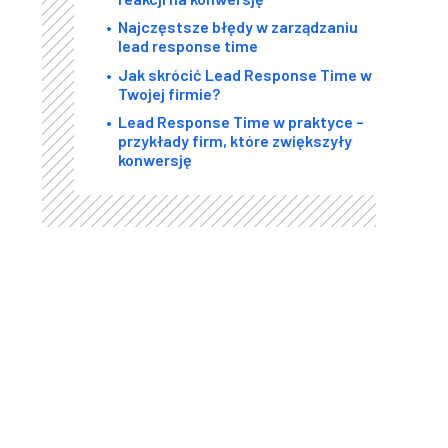
Najczęstsze błędy w zarządzaniu
lead response time
Jak skrócić Lead Response Time w
Twojej firmie?
Lead Response Time w praktyce –
przykłady firm, które zwiększyły
konwersję