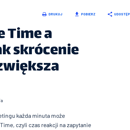
DRUKUJ
POBIERZ
UDOSTĘP
e Time a
ak skrócenie
 zwiększa
ia
ketingu każda minuta może
ime, czyli czas reakcji na zapytanie