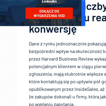
LinkedIn
wszystko – liczb
DOŁĄCZ DO
wpływ czasu rea
WYDARZENIA VOD
konwersję
Dane z rynku jednoznacznie pokazują,
bezpośredni wpływ na skuteczność k
przez Harvard Business Review wykazał
potencjalnym klientem w ciągu pier
zgłoszenia, mają stukrotnie większe 
które kontaktują się po upływie pół 
opublikowanym przez InsideSales, aż 
że zakupów dokonali u firmy, która ja
po wysłaniu zapytania.