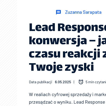
Zuzanna Sarapata
Lead Respons
konwersja – j
czasu reakcji
Twoje zyski
Data publikacji
6.05.2025
|
5 min czytan
W realiach cyfrowej sprzedaży i mar
przesądzać o wyniku. Lead Response T