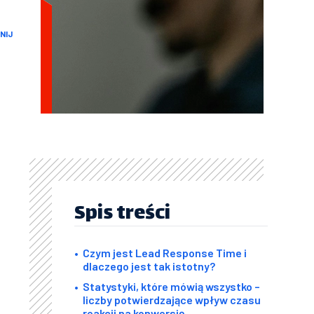
NIJ
Spis treści
Czym jest Lead Response Time i
dlaczego jest tak istotny?
Statystyki, które mówią wszystko –
liczby potwierdzające wpływ czasu
reakcji na konwersję