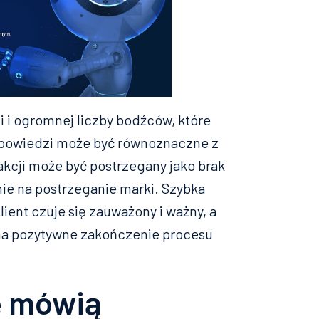
ji i ogromnej liczby bodźców, które
odpowiedzi może być równoznaczne z
eakcji może być postrzegany jako brak
ie na postrzeganie marki. Szybka
lient czuje się zauważony i ważny, a
 na pozytywne zakończenie procesu
e mówią