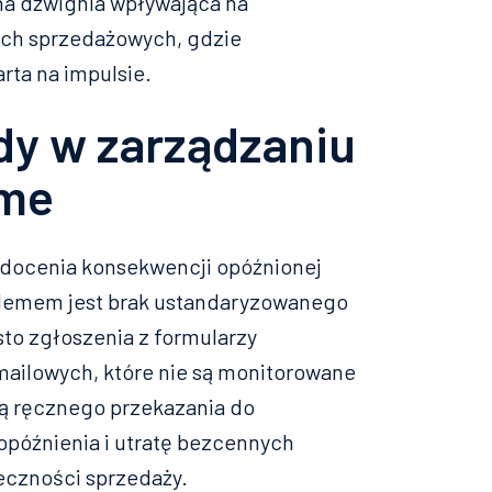
alna dźwignia wpływająca na
ach sprzedażowych, gdzie
arta na impulsie.
dy w zarządzaniu
ime
e docenia konsekwencji opóźnionej
oblemem jest brak ustandaryzowanego
to zgłoszenia z formularzy
mailowych, które nie są monitorowane
ą ręcznego przekazania do
późnienia i utratę bezcennych
eczności sprzedaży.