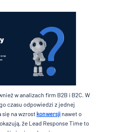
wnież w analizach firm B2B i B2C. W
go czasu odpowiedzi z jednej
 się na wzrost
konwersji
nawet o
 pokazują, że Lead Response Time to