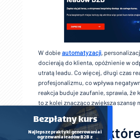
W dobie
automatyzacji
, personalizac
docierają do klienta, opóźnienie w 
utratą leadu. Co więcej, długi czas r
profesjonalizmu, co wpływa negatywn
reakcja buduje zaufanie, sprawia, że k
to z kolei znacząco zwiększa szansę
sprzedaży.
Bezpłatny kurs
Statystyki, któr
Najlepsze praktyki generowania i
ogrzewania leadów B2B z