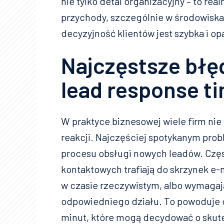
nie tylko detal organizacyjny – to re
przychody, szczególnie w środowisk
decyzyjność klientów jest szybka i op
Najczęstsze błę
lead response t
W praktyce biznesowej wiele firm ni
reakcji. Najczęściej spotykanym pr
procesu obsługi nowych leadów. Częs
kontaktowych trafiają do skrzynek e-
w czasie rzeczywistym, albo wymagaj
odpowiedniego działu. To powoduje o
minut, które mogą decydować o skut