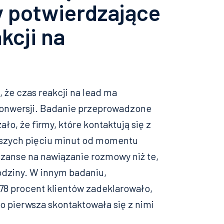
y potwierdzające
kcji na
 że czas reakcji na lead ma
onwersji. Badanie przeprowadzone
o, że firmy, które kontaktują się z
wszych pięciu minut od momentu
szanse na nawiązanie rozmowy niż te,
godziny. W innym badaniu,
78 procent klientów zadeklarowało,
ko pierwsza skontaktowała się z nimi