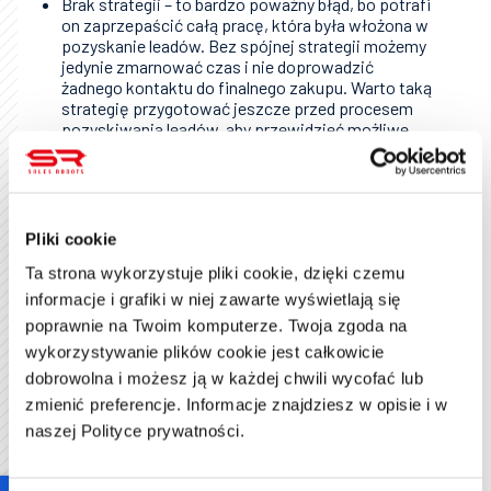
Brak strategii – to bardzo poważny błąd, bo potrafi
on zaprzepaścić całą pracę, która była włożona w
pozyskanie leadów. Bez spójnej strategii możemy
jedynie zmarnować czas i nie doprowadzić
żadnego kontaktu do finalnego zakupu. Warto taką
strategię przygotować jeszcze przed procesem
pozyskiwania leadów, aby przewidzieć możliwe
rozwiązania, warianty komunikatów i ewentualne
zachowania użytkowników. Dzięki temu
zwiększamy nasze szanse na skuteczną
konwersję.
Pliki cookie
Nadgorliwość – to często spotykany błąd. Firmy
chcą na siłę sprawić, aby klient przeszedł już na
Ta strona wykorzystuje pliki cookie, dzięki czemu
kolejny etap. Zapominają o tym, że sprzedaż to
informacje i grafiki w niej zawarte wyświetlają się
proces, który dla jednego użytkownika będzie
trwał tydzień, ale dla innego pół roku. Takie
poprawnie na Twoim komputerze. Twoja zgoda na
nagminne popychanie sprawia, że użytkownik
wykorzystywanie plików cookie jest całkowicie
coraz bardziej zniechęca się do naszej firmy.
dobrowolna i możesz ją w każdej chwili wycofać lub
Mylenie lead nurturingu ze zwykłym komunikatem
zmienić preferencje. Informacje znajdziesz w opisie i w
reklamowym. Przez niektórych użytkowników
naszej Polityce prywatności.
wiadomości lead nurturing mogą być traktowane
jako niechciany spam. Dzieje się tak głównie
wtedy, firma nie przyłoży się wystarczająco do