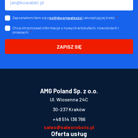
Zapoznałem/łam się z
i akceptuję jej treść.
*
polityką prywatności
Chcę otrzymywać informacje o nowych artykułach, nowościach i
zmianach.
*
ZAPISZ SIĘ
AMG Poland Sp. z o.o.
Ul. Wiosenna 24C
30-237 Kraków
+48 514 136 766
sales@salesrobots.pl
Oferta usług