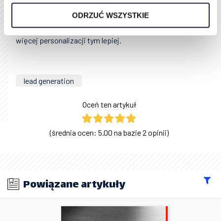
Pamiętaj, że każdy człowiek jest inny, każdy klient ma
ODRZUĆ WSZYSTKIE
inną motywację, temperament, zachowanie, więc nie
należy procesu obsługi klienta generalizować. Im
więcej personalizacji tym lepiej.
lead generation
Oceń ten artykuł
(średnia ocen: 5.00 na bazie 2 opinii)
Powiązane artykuły