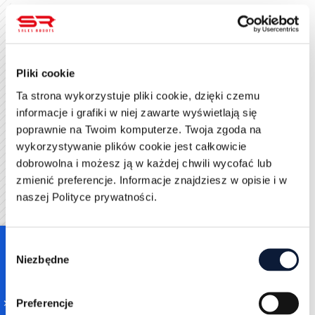
Współpraca marketingu i sprzedaży – oba zespoły
powinny określić wspólne kryteria oceny leadów.
Segmentacja leadów – podział leadów na etapy
Pliki cookie
gotowości do zakupu umożliwia lepsze dopasowanie
komunikacji.
Ta strona wykorzystuje pliki cookie, dzięki czemu
informacje i grafiki w niej zawarte wyświetlają się
Testowanie i iteracja – eksperymentowanie z róż nymi
poprawnie na Twoim komputerze. Twoja zgoda na
modelami pozwala wypracować najbardziej
wykorzystywanie plików cookie jest całkowicie
efektywne podejście.
dobrowolna i możesz ją w każdej chwili wycofać lub
zmienić preferencje. Informacje znajdziesz w opisie i w
Najczęstsze błędy:
naszej Polityce prywatności.
Zbyt skomplikowany system punktacji – nadmierna
liczba kryteriów może powodować trudności w
Consent
zarządzaniu modelem.
Niezbędne
Selection
Ignorowanie zachowań użytkowników – poleganie
wyłącznie na danych demograficznych może
Preferencje
prowadzić do błędnych ocen.