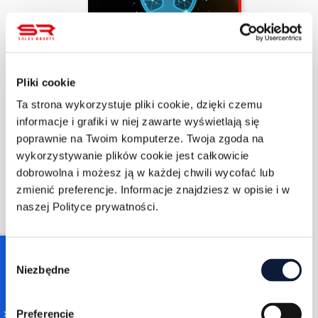
Zuzanna Sarapata
10/26/2022
Pliki cookie
3 min czytania
Profilowanie danych
Ta strona wykorzystuje pliki cookie, dzięki czemu
osobowych - czym jest
informacje i grafiki w niej zawarte wyświetlają się
i czy jest dozwolone?
poprawnie na Twoim komputerze. Twoja zgoda na
wykorzystywanie plików cookie jest całkowicie
WIĘCEJ
dobrowolna i możesz ją w każdej chwili wycofać lub
zmienić preferencje. Informacje znajdziesz w opisie i w
naszej Polityce prywatności.
Consent
Niezbędne
Selection
Jacek Palęcki
10/26/2022
Preferencje