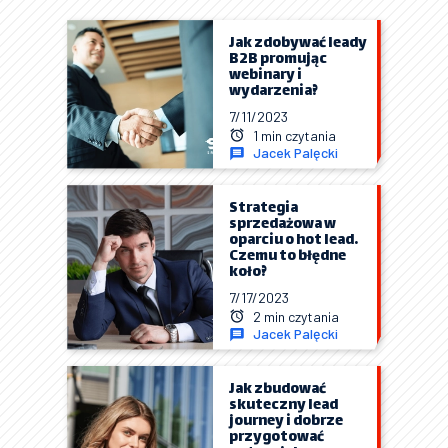
Jak zdobywać leady
B2B promując
webinary i
wydarzenia?
7/11/2023
1 min czytania
Jacek Palęcki
Strategia
sprzedażowa w
oparciu o hot lead.
Czemu to błędne
koło?
7/17/2023
2 min czytania
Jacek Palęcki
Jak zbudować
skuteczny lead
journey i dobrze
przygotować