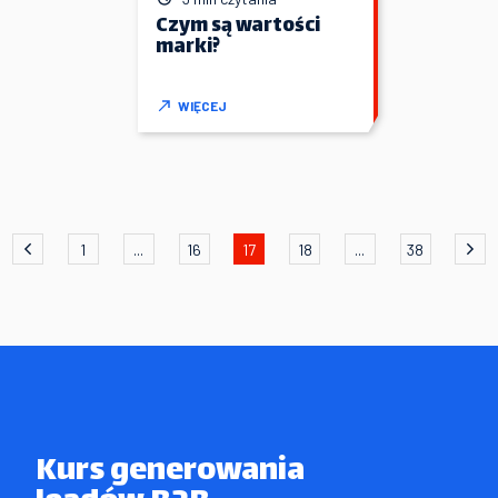
Czym są wartości
marki?
WIĘCEJ
1
...
16
17
18
...
38
Kurs generowania
