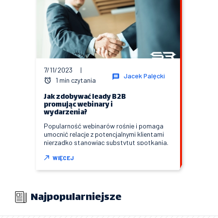
7/11/2023
|
Jacek Palęcki
1 min czytania
Jak zdobywać leady B2B
promując webinary i
wydarzenia?
Popularność webinarów rośnie i pomaga
umocnić relacje z potencjalnymi klientami
nierzadko stanowiąc substytut spotkania.
WIĘCEJ
Najpopularniejsze