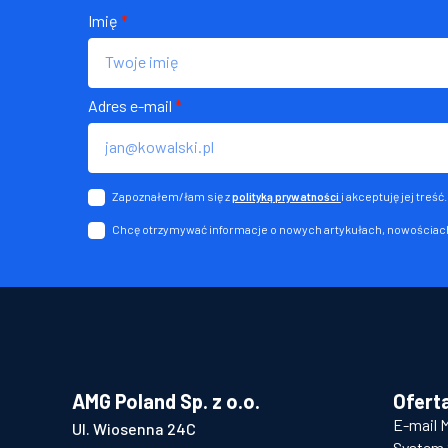
Imię
*
Adres e-mail
*
Zapoznałem/łam się z
i akceptuję jej treść.
polityką prywatności
Chcę otrzymywać informacje o nowych artykułach, nowościach
AMG Poland Sp. z o.o.
Ofert
E-mail 
Ul. Wiosenna 24C
System 