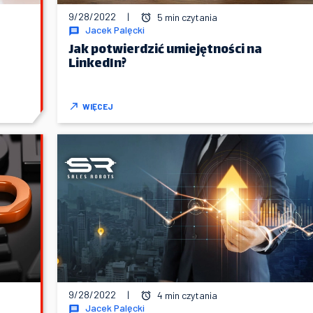
9/28/2022
|
5 min czytania
Jacek Palęcki
Jak potwierdzić umiejętności na
LinkedIn?
WIĘCEJ
9/28/2022
|
4 min czytania
Jacek Palęcki