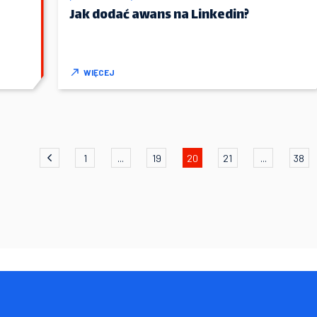
Jak dodać awans na Linkedin?
WIĘCEJ
1
...
19
20
21
...
38