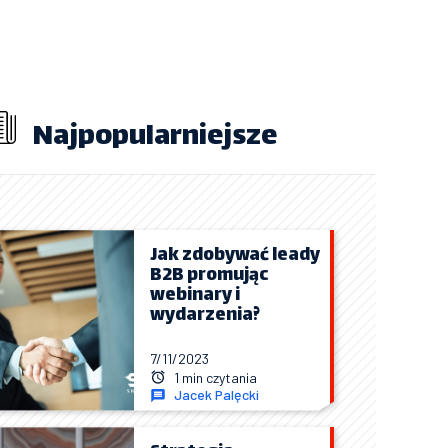
Najpopularniejsze
Jak zdobywać leady
B2B promując
webinary i
wydarzenia?
7/11/2023
1 min czytania
Jacek Palęcki