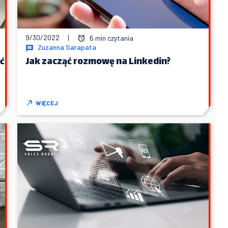
9/30/2022
|
6 min czytania
Zuzanna Sarapata
ć
Jak zacząć rozmowę na Linkedin?
WIĘCEJ