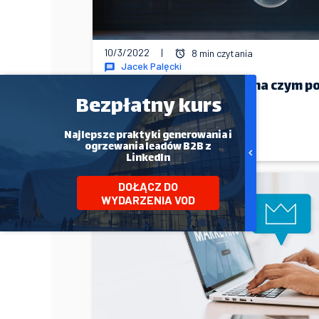
10/3/2022
|
8 min czytania
Jacek Palęcki
Prowadzenie fanpage – na czym po
ile kosztuje?
Bezpłatny kurs
Najlepsze praktyki generowania i
ogrzewania leadów B2B z
WIĘCEJ
LinkedIn
DOŁĄCZ DO
WYDARZENIA VOD