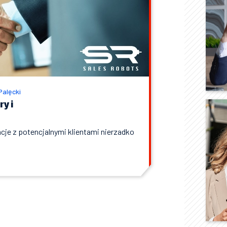
Palęcki
y i
je z potencjalnymi klientami nierzadko