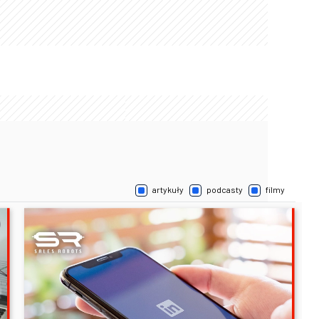
artykuły
podcasty
filmy