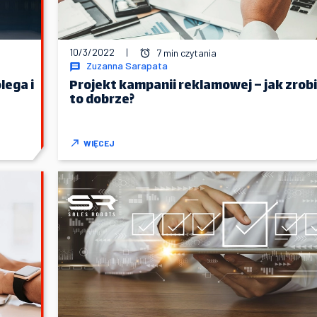
10/3/2022
|
7 min czytania
Zuzanna Sarapata
lega i
Projekt kampanii reklamowej – jak zrobi
to dobrze?
WIĘCEJ