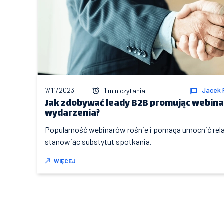
7/11/2023
|
Jacek 
1 min czytania
Jak zdobywać leady B2B promując webinar
wydarzenia?
Popularność webinarów rośnie i pomaga umocnić relac
stanowiąc substytut spotkania.
WIĘCEJ