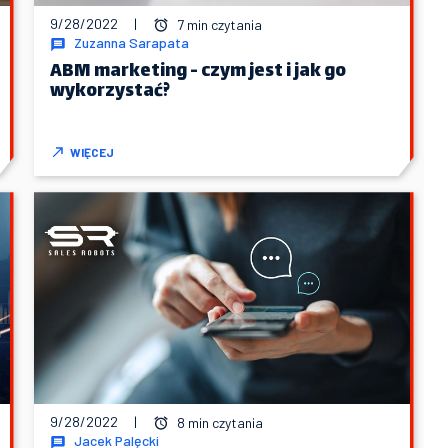
9/28/2022
|
7 min czytania
Zuzanna Sarapata
ABM marketing - czym jest i jak go
wykorzystać?
WIĘCEJ
9/28/2022
|
8 min czytania
Jacek Palęcki