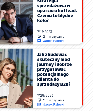
Strategia
sprzedażowa w
oparciu o hot lead.
Czemu to błędne
koło?
7/17/2023
2 min czytania
Jacek Palęcki
Jak zbudować
skuteczny lead
journey i dobrze
przygotować
potencjalnego
klienta do
sprzedaży B2B?
7/28/2023
2 min czytania
Jacek Palęcki