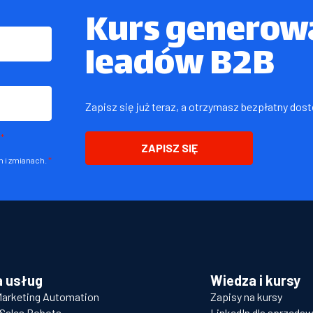
Kurs generowa
leadów B2B
Zapisz się już teraz, a otrzymasz bezpłatny dos
*
ZAPISZ SIĘ
 i zmianach.
*
a usług
Wiedza i kursy
Marketing Automation
Zapisy na kursy
Sales Robots
LinkedIn dla sprzeda