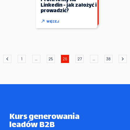
Linkedin - jak założyć i
prowadzić?
WIĘCEJ
1
...
25
26
27
...
38
Kurs generowania

leadów B2B