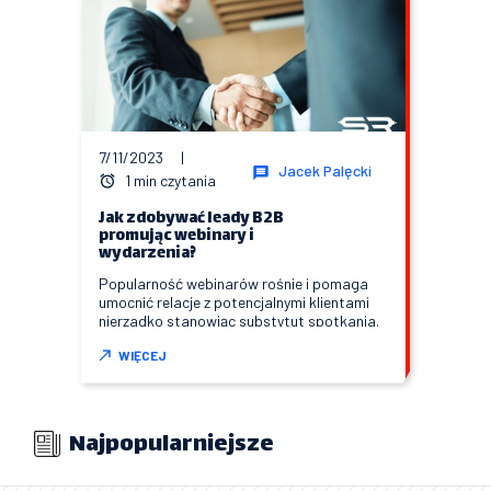
7/11/2023
|
Jacek Palęcki
1 min czytania
Jak zdobywać leady B2B
promując webinary i
wydarzenia?
Popularność webinarów rośnie i pomaga
umocnić relacje z potencjalnymi klientami
nierzadko stanowiąc substytut spotkania.
WIĘCEJ
Najpopularniejsze