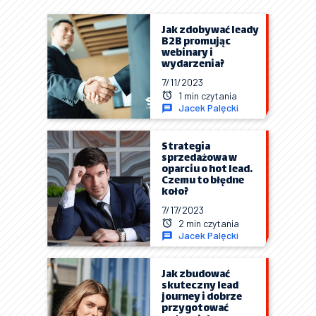
Jak zdobywać leady
B2B promując
webinary i
wydarzenia?
7/11/2023
1 min czytania
Jacek Palęcki
Strategia
sprzedażowa w
oparciu o hot lead.
Czemu to błędne
koło?
7/17/2023
2 min czytania
Jacek Palęcki
Jak zbudować
skuteczny lead
journey i dobrze
przygotować