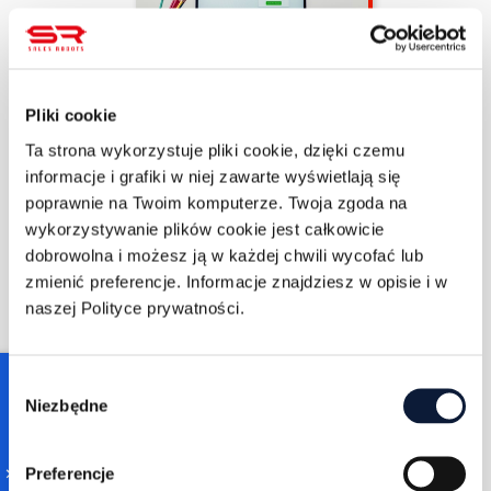
Zuzanna Sarapata
8/22/2022
7 min czytania
Pliki cookie
Reklama na
Ta strona wykorzystuje pliki cookie, dzięki czemu
Facebooku – jak
zacząć
informacje i grafiki w niej zawarte wyświetlają się
poprawnie na Twoim komputerze. Twoja zgoda na
WIĘCEJ
wykorzystywanie plików cookie jest całkowicie
dobrowolna i możesz ją w każdej chwili wycofać lub
zmienić preferencje. Informacje znajdziesz w opisie i w
naszej Polityce prywatności.
Consent
Niezbędne
Selection
Zuzanna Sarapata
8/22/2022
Preferencje
4 min czytania