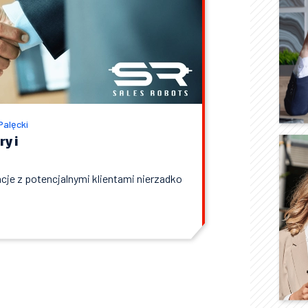
Palęcki
y i
je z potencjalnymi klientami nierzadko