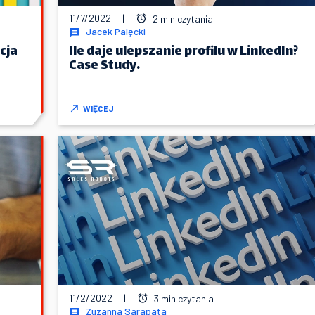
11/7/2022
|
2 min czytania
Jacek Palęcki
cja
Ile daje ulepszanie profilu w LinkedIn?
Case Study.
WIĘCEJ
11/2/2022
|
3 min czytania
Zuzanna Sarapata