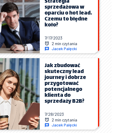
Strategia
sprzedażowa w
oparciu o hot lead.
Czemu to błędne
koło?
7/17/2023
2 min czytania
Jacek Palęcki
Jak zbudować
skuteczny lead
journey i dobrze
przygotować
potencjalnego
klienta do
sprzedaży B2B?
7/28/2023
2 min czytania
Jacek Palęcki