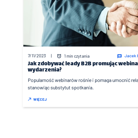
7/11/2023
|
Jacek 
1 min czytania
Jak zdobywać leady B2B promując webinar
wydarzenia?
Popularność webinarów rośnie i pomaga umocnić relac
stanowiąc substytut spotkania.
WIĘCEJ