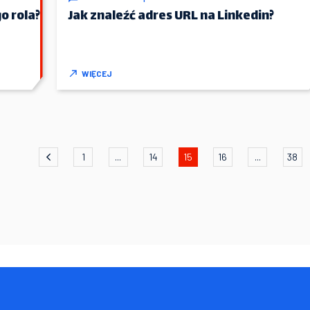
o rola?
Jak znaleźć adres URL na Linkedin?
WIĘCEJ
1
...
14
15
16
...
38