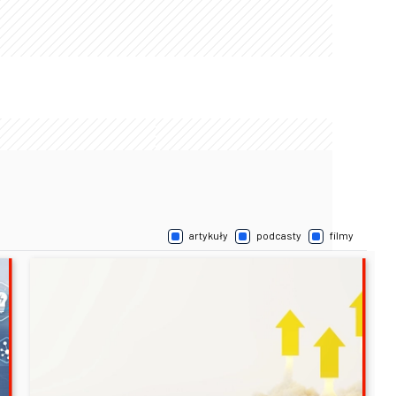
artykuły
podcasty
filmy