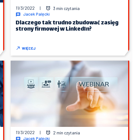
11/3/2022
|
3 min czytania
Jacek Palęcki
Dlaczego tak trudno zbudować zasięg
strony firmowej w LinkedIn?
WIĘCEJ
11/3/2022
|
2 min czytania
Jacek Palęcki