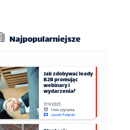
Najpopularniejsze
Jak zdobywać leady
B2B promując
webinary i
wydarzenia?
7/11/2023
1 min czytania
Jacek Palęcki