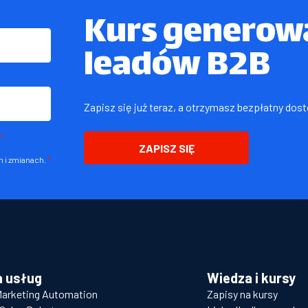
Kurs generowa
leadów B2B
Zapisz się już teraz, a otrzymasz bezpłatny dos
*
ZAPISZ SIĘ
 i zmianach.
*
a usług
Wiedza i kursy
Marketing Automation
Zapisy na kursy