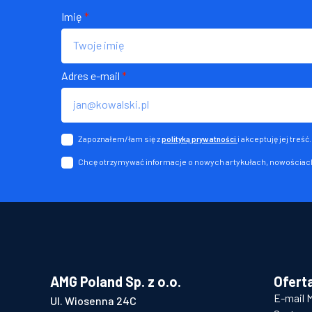
Imię
*
Adres e-mail
*
Zapoznałem/łam się z
i akceptuję jej treść.
polityką prywatności
Chcę otrzymywać informacje o nowych artykułach, nowościach
AMG Poland Sp. z o.o.
Ofert
E-mail 
Ul. Wiosenna 24C