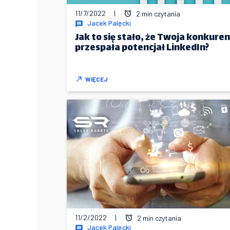
11/7/2022
|
2 min czytania
Jacek Palęcki
Jak to się stało, że Twoja konkuren
przespała potencjał LinkedIn?
WIĘCEJ
11/2/2022
|
2 min czytania
Jacek Palęcki