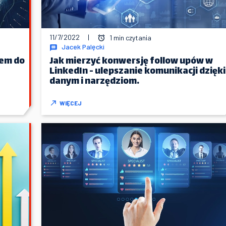
11/7/2022
|
1 min czytania
Jacek Palęcki
zem do
Jak mierzyć konwersję follow upów w
LinkedIn - ulepszanie komunikacji dzięki
danym i narzędziom.
WIĘCEJ