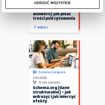
SEO w erze
ODRZUĆ WSZYSTKIE
generatywnego
wyszukiwania (SGE/AI
answers): jak pisać
treści pod cytowania
WIĘCEJ
Zuzanna Sarapata
2/6/2026
12 min czytania
Schema.org (dane
strukturalne) – jak
wdrożyć i jak mierzyć
efekty