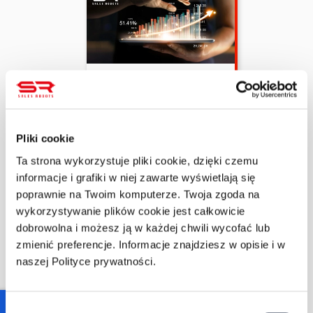
Zuzanna Sarapata
2/9/2026
10 min czytania
Google Search
Console – jak znaleźć
Pliki cookie
szybkie wygrane: CTR,
zapytania,
Ta strona wykorzystuje pliki cookie, dzięki czemu
kanibalizacja
informacje i grafiki w niej zawarte wyświetlają się
poprawnie na Twoim komputerze. Twoja zgoda na
WIĘCEJ
wykorzystywanie plików cookie jest całkowicie
dobrowolna i możesz ją w każdej chwili wycofać lub
zmienić preferencje. Informacje znajdziesz w opisie i w
naszej Polityce prywatności.
Consent