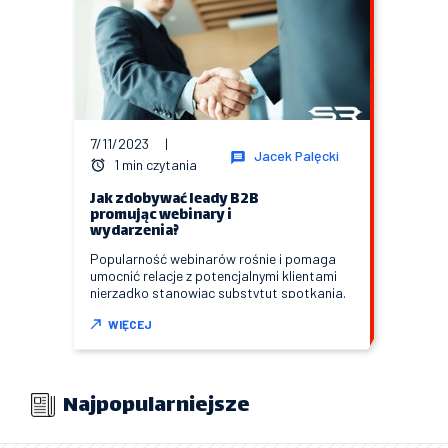
7/11/2023
|
Jacek Palęcki
1 min czytania
Jak zdobywać leady B2B
promując webinary i
wydarzenia?
Popularność webinarów rośnie i pomaga
umocnić relacje z potencjalnymi klientami
nierzadko stanowiąc substytut spotkania.
WIĘCEJ
Najpopularniejsze