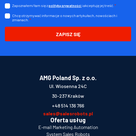
Zapoznałem/łam się z
i akceptuję jej treść.
*
polityką prywatności
Chcę otrzymywać informacje o nowych artykułach, nowościach i
zmianach.
*
ZAPISZ SIĘ
AMG Poland Sp. z o.o.
Ul. Wiosenna 24C
30-237 Kraków
+48 514 136 766
sales@salesrobots.pl
Oferta usług
E-mail Marketing Automation
System Sales Robots