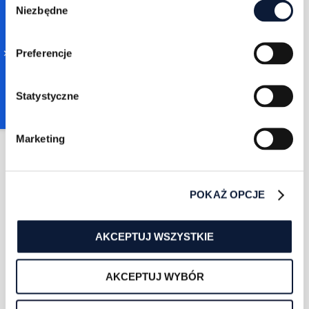
Niezbędne
Selection
Zuzanna Sarapata
2/9/2026
5 min czytania
Preferencje
Programmatic SEO –
kiedy ma sens, jak
wdrożyć i jak uniknąć
Statystyczne
thin content
WIĘCEJ
Marketing
POKAŻ OPCJE
AKCEPTUJ WSZYSTKIE
Zuzanna Sarapata
AKCEPTUJ WYBÓR
2/7/2026
8 min czytania