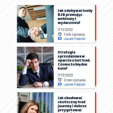
Jak zdobywać leady
B2B promując
webinary i
wydarzenia?
7/11/2023
1 min czytania
Jacek Palęcki
Strategia
sprzedażowa w
oparciu o hot lead.
Czemu to błędne
koło?
7/17/2023
2 min czytania
Jacek Palęcki
Jak zbudować
skuteczny lead
journey i dobrze
przygotować