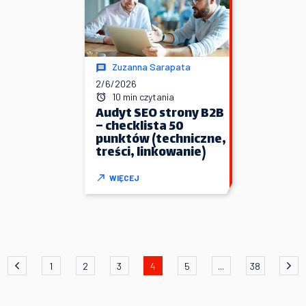
Zuzanna Sarapata
2/6/2026
10 min czytania
Audyt SEO strony B2B
– checklista 50
punktów (techniczne,
treści, linkowanie)
WIĘCEJ
1
2
3
4
5
...
38