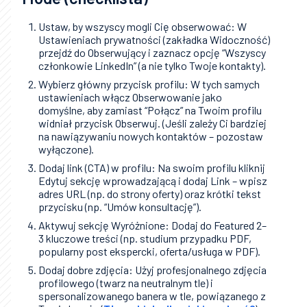
Ustaw, by wszyscy mogli Cię obserwować: W
Ustawieniach prywatności (zakładka Widoczność)
przejdź do Obserwujący i zaznacz opcję “Wszyscy
członkowie LinkedIn” (a nie tylko Twoje kontakty).
Wybierz główny przycisk profilu: W tych samych
ustawieniach włącz Obserwowanie jako
domyślne, aby zamiast “Połącz” na Twoim profilu
widniał przycisk Obserwuj. (Jeśli zależy Ci bardziej
na nawiązywaniu nowych kontaktów – pozostaw
wyłączone).
Dodaj link (CTA) w profilu: Na swoim profilu kliknij
Edytuj sekcję wprowadzającą i dodaj Link – wpisz
adres URL (np. do strony oferty) oraz krótki tekst
przycisku (np. “Umów konsultację”).
Aktywuj sekcję Wyróżnione: Dodaj do Featured 2–
3 kluczowe treści (np. studium przypadku PDF,
popularny post ekspercki, oferta/usługa w PDF).
Dodaj dobre zdjęcia: Użyj profesjonalnego zdjęcia
profilowego (twarz na neutralnym tle) i
spersonalizowanego banera w tle, powiązanego z