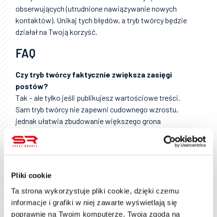
obserwujących (utrudnione nawiązywanie nowych
kontaktów). Unikaj tych błędów, a tryb twórcy będzie
działał na Twoją korzyść.
FAQ
Czy tryb twórcy faktycznie zwiększa zasięgi
postów?
Tak – ale tylko jeśli publikujesz wartościowe treści.
Sam tryb twórcy nie zapewni cudownego wzrostu,
jednak ułatwia zbudowanie większego grona
odbiorców i zwiększa szansę na zaangażowanie pod
postami.
Czy “obserwujący” to to samo co “kontakty”?
Nie. Kontakty (połączenia) to osoby, które przyjęły
Pliki cookie
Twoje zaproszenie – macie dwustronną relację
Ta strona wykorzystuje pliki cookie, dzięki czemu
(możecie do siebie pisać). Obserwujący mogą śledzić
informacje i grafiki w niej zawarte wyświetlają się
Twoje treści bez nawiązywania kontaktu
poprawnie na Twoim komputerze. Twoja zgoda na