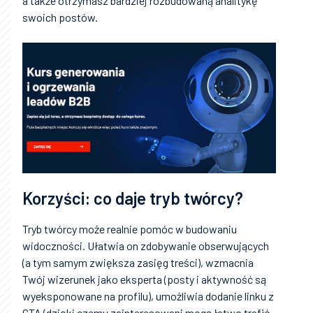
a także otrzymasz bardziej rozbudowaną analitykę
swoich postów.
Korzyści: co daje tryb twórcy?
Tryb twórcy może realnie pomóc w budowaniu
widoczności. Ułatwia on zdobywanie obserwujących
(a tym samym zwiększa zasięg treści), wzmacnia
Twój wizerunek jako eksperta (posty i aktywność są
wyeksponowane na profilu), umożliwia dodanie linku z
CTA (dzięki czemu zainteresowani mogą łatwo trafić