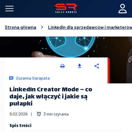
Strona główna
LinkedIn dla sprzedawców i marketeró
Zuzanna Sarapata
LinkedIn Creator Mode – co
daje, jak włączyć i jakie są
pułapki
9.02.2026
|
3 min czytania
Spis treści