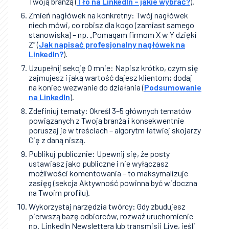
Twoją branżą (
Tło na LinkedIn – jakie wybrać?
).
Zmień nagłówek na konkretny: Twój nagłówek
niech mówi, co robisz dla kogo (zamiast samego
stanowiska) – np. „Pomagam firmom X w Y dzięki
Z” (
Jak napisać profesjonalny nagłówek na
LinkedIn?
).
Uzupełnij sekcję O mnie: Napisz krótko, czym się
zajmujesz i jaką wartość dajesz klientom; dodaj
na koniec wezwanie do działania (
Podsumowanie
na LinkedIn
).
Zdefiniuj tematy: Określ 3–5 głównych tematów
powiązanych z Twoją branżą i konsekwentnie
poruszaj je w treściach – algorytm łatwiej skojarzy
Cię z daną niszą.
Publikuj publicznie: Upewnij się, że posty
ustawiasz jako publiczne i nie wyłączasz
możliwości komentowania – to maksymalizuje
zasięg (sekcja Aktywność powinna być widoczna
na Twoim profilu).
Wykorzystaj narzędzia twórcy: Gdy zbudujesz
pierwszą bazę odbiorców, rozważ uruchomienie
np. LinkedIn Newslettera lub transmisji Live, jeśli