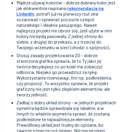
Mądrze używaj kolorów – dobrze dobrany kolor jest
jak elokwentnie napisana
rekomendacja na
LinkedIn
, potrafi już na pierwszy rzut oka
oczarować i sprawiać poczucie czegoś
naturalnego i idealnie pasującego. Nawet
najlepszy projekt nie obroni się, jeśli użyte w nim
kolory nie będą pasowały. Z jednej strony do
siebie, z drugiej do przekazu, a z trzeciej do
Twojego wizerunku w sieci (chodzi o spójność).
Stosuj zasady projektowania 2D – dobrze
stworzona grafika sprawia, że to Ty jako jej
twórca decydujesz co po kolei ma zobaczyć
odbiorca. Niejako go prowadzisz za rękę.
Wykorzystanie równowagi, linii np. podkreślenia,
czy proporcji. To wszystko sprawia, że projekt
graficzny nie jest tylko zlepkiem elementów, ale
tworzy jedność.
Zadbaj o dobry układ strony – w jednych projektach
symetria będzie sprawdzała się idealnie, a w
innych to właśnie asymetria sprawi, że zostaną
podkreślone te najważniejsze elementy.
Prawidłowy układ jest trudny do opisana, bo
zawsze oznacza coś innego. Nie ma na niego