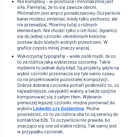
Nie komplikuj – w prostocie i minimalizmie jest
siła. Pamiętaj, że to się zawsze obroni.
Minimalizm jest wręcz ponadczasowy. Oczywiście
baner możesz zmieniać, kiedy tylko zechcesz, ale
nie przesadzaj. Mówimy tutaj o różnych
elementach. Nie chodzi tylko o ich ilość. Ogranicz
się do jednej czcionki, określonych kolorów,
zostaw dużo białych wolnych przestrzeni. W
grafice często mniej znaczy więcej.
Wykorzystaj typografię – wiele osób myśli, że co
to za różnica jaką wybierzesz czcionkę. Takie
myślenie to jednak duży błąd. Są projekty, gdzie na
wybór czcionki przeznacza się tyle samo czasu,
co na projektowanie pozostałej kompozycji.
Dobrze dobrana czcionka potrafi podkreślić to, co
najważniejsze, uwypuklić walory, a także spójnie
komponować się z całym tłem. Wybranie
pierwszej lepszej czcionki, można porównać do
wyboru
LinkedIn czy Goldenline
. Można
powiedzieć, co to za różnica oba to są serwisy do
kontaktów b2b. To oczywiście nie prawda, bo
znacząco się one od siebie różnią. Tak samo jest
w przypadku czcionek.