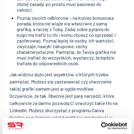
złotej zasady, po prostu musi pasować do
całości.
Poznaj swoich odbiorców – na koniec bonusowa
porada, która nie wiąże się właściwie z samą
grafiką, a raczej z Tobą. Zadaj sobie pytanie do
kogo ma trafić to tło i komu chcesz co sprzedać /
zaoferować. Poznaj lepiej te osoby. Ich wartości,
zwyczaje, nawyki zakupowe, cechy
charakterystyczne. Pamiętaj, że Twoja grafika nie
musi trafiać do wszystkich, wystarczy, że będzie
trafiała do odpowiednich osób.
Jak widzisz dużo jest aspektów, o których trzeba
pamiętać. Możesz się zastanawiać czy stworzenie
takiej grafiki samem jest w ogóle możliwe.
Oczywiście, że tak. Obecnie jest parę narzędzi, które
całkowicie za darmo pozwolą Ci stworzyć takie tło na
LinkedIn. Możesz skorzystać z programu Canva
(bardzo popularnego wśród grafików amatorów) i w
nim spróbować stworzyć własną kompozycję.
Profesjonalne zdjęcia, czy grafiki wektorowe możesz