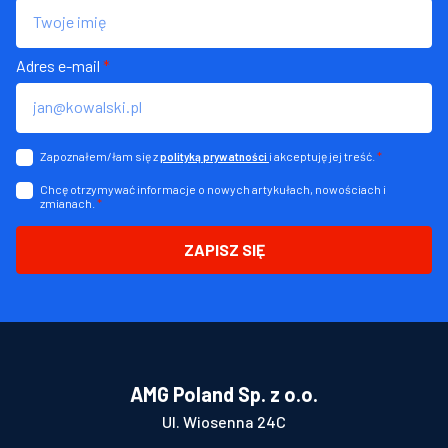
Adres e-mail
*
Zapoznałem/łam się z
i akceptuję jej treść.
*
polityką prywatności
Chcę otrzymywać informacje o nowych artykułach, nowościach i
zmianach.
*
ZAPISZ SIĘ
AMG Poland Sp. z o.o.
Ul. Wiosenna 24C