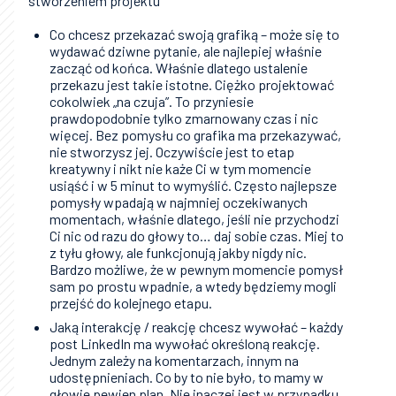
stworzeniem projektu
Co chcesz przekazać swoją grafiką – może się to
wydawać dziwne pytanie, ale najlepiej właśnie
zacząć od końca. Właśnie dlatego ustalenie
przekazu jest takie istotne. Ciężko projektować
cokolwiek „na czuja”. To przyniesie
prawdopodobnie tylko zmarnowany czas i nic
więcej. Bez pomysłu co grafika ma przekazywać,
nie stworzysz jej. Oczywiście jest to etap
kreatywny i nikt nie każe Ci w tym momencie
usiąść i w 5 minut to wymyślić. Często najlepsze
pomysły wpadają w najmniej oczekiwanych
momentach, właśnie dlatego, jeśli nie przychodzi
Ci nic od razu do głowy to… daj sobie czas. Miej to
z tyłu głowy, ale funkcjonują jakby nigdy nic.
Bardzo możliwe, że w pewnym momencie pomysł
sam po prostu wpadnie, a wtedy będziemy mogli
przejść do kolejnego etapu.
Jaką interakcję / reakcję chcesz wywołać – każdy
post LinkedIn ma wywołać określoną reakcję.
Jednym zależy na komentarzach, innym na
udostępnieniach. Co by to nie było, to mamy w
głowie pewien plan. Nie inaczej jest w przypadku