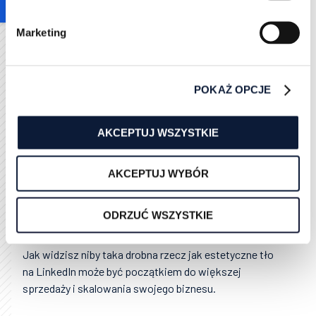
zachęcić do interakcji. Osoby, które mają wykupiony
pakiet
LinkedIn premium
potrafią wyszukiwać
Marketing
bardzo dużo potencjalnych kontaktów handlowych.
Wykorzystują do tego
LinkedIn Sales Navigator
, bo
dzięki niemu portal ich nie ogranicza, jeśli chodzi o
POKAŻ OPCJE
ilość wyszukań. W ten właśnie sposób mogą trafić na
Twój profil. Jeśli zobaczą, w Tobie potencjalnego
ciekawego partnera, to zaproszą Cię do swojej sieci.
AKCEPTUJ WSZYSTKIE
Dlaczego? Bo zaciekawiłeś ich swoją osobą,
podejrzewają, że mogą z Tobą zrobić interes. Jak ich
AKCEPTUJ WYBÓR
zaciekawiłeś? Mogło na to mieć wpływ wiele
czynników. Jednym z nich mogło być dobre tło w
twoim profilu. Od razu pokazałeś się jako
ODRZUĆ WSZYSTKIE
profesjonalista, więc uznali, że jesteś profesjonalistą.
Jak widzisz niby taka drobna rzecz jak estetyczne tło
na LinkedIn może być początkiem do większej
sprzedaży i skalowania swojego biznesu.