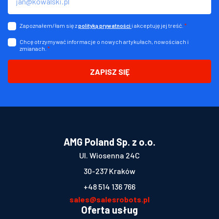
Zapoznałem/łam się z
i akceptuję jej treść.
*
polityką prywatności
Chcę otrzymywać informacje o nowych artykułach, nowościach i
zmianach.
*
ZAPISZ SIĘ
AMG Poland Sp. z o.o.
Ul. Wiosenna 24C
30-237 Kraków
+48 514 136 766
sales@salesrobots.pl
Oferta usług