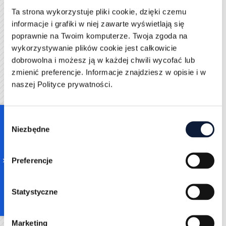
wyszukiwania kontaktów niezależnych - zupełnie
Ta strona wykorzystuje pliki cookie, dzięki czemu
niepowiązanych z naszym profilem
informacje i grafiki w niej zawarte wyświetlają się
Jak założyć profil firmy na
poprawnie na Twoim komputerze. Twoja zgoda na
wykorzystywanie plików cookie jest całkowicie
Linkedin?
dobrowolna i możesz ją w każdej chwili wycofać lub
zmienić preferencje. Informacje znajdziesz w opisie i w
Jednym z elementów wspierających rozwój Twojego
naszej Polityce prywatności.
przedsiębiorstwa w Linkedin jest strona firmowa. To
tutaj zbudujesz interakcje z Twoją
grupą docelową
;
zaprezentujesz swoją markę i firmę, wyeksponujesz
Consent
przed potencjalnymi klientami dostępne produkty
Niezbędne
Selection
oraz usługi i udostępnisz informacje względem
możliwości zatrudnienia.
Preferencje
O czym musisz pamiętać zanim
założysz stronę firmową Linkedin?
Statystyczne
Chcąc utworzyć profil firmy na platformie, zapoznaj
się najpierw z wymaganiami:
Marketing