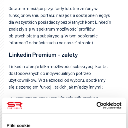
Ostatnie miesiące przyniosły istotne zmiany w
funkcjonowaniu portalu; narzędzia dostępne niegdyś
dla wszystkich posiadaczy bezpłatnych kont Linkedin
znalazły się w spektrum możliwości profilów
objętych płatną subskrypcją (w tym pobieranie
informacji odnośnie ruchu na naszej stronie).
Linkedin Premium - zalety
Linkedin oferuje kilka możliwości subskrypcji konta,
dostosowanych do indywidualnych potrzeb
użytkowników. W zależności od wyboru, spotkamy
się z szeregiem funkcji, takich jak między innymi:
zaawansowane wyszukiwanie odbiorców z
użyciem szerokiej gamy filtrów
wiadomości do osób spoza listy naszych
kontaktów
wizualne wyróżnienie profilu na tle innych
Pliki cookie