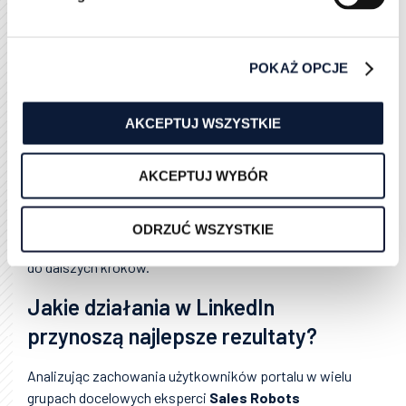
upewnij się, że jako założyciel posiadasz już
swoje osobiste konto przez okres min. 7 dni, a
twój prywatny profil został uzupełniony
wymaganymi informacjami (w tym dane
POKAŻ OPCJE
stanowiska pełnionego w podmiocie
gospodarczym);
AKCEPTUJ WSZYSTKIE
Zadbaj także o liczbę kontaktów pierwszego
stopnia (osoby, których zaproszenie
zaakceptowałeś lub którzy zaakceptowali twoje
AKCEPTUJ WYBÓR
zaproszenie) - ich dokładna ilość nie jest
sprecyzowana, ale działanie służy procesowi
uwiarygodniania profilu
ODRZUĆ WSZYSTKIE
Spełnienie powyższych zasad, gwarantuje gotowość
do dalszych kroków.
Jakie działania w LinkedIn
przynoszą najlepsze rezultaty?
Analizując zachowania użytkowników portalu w wielu
grupach docelowych eksperci
Sales Robots