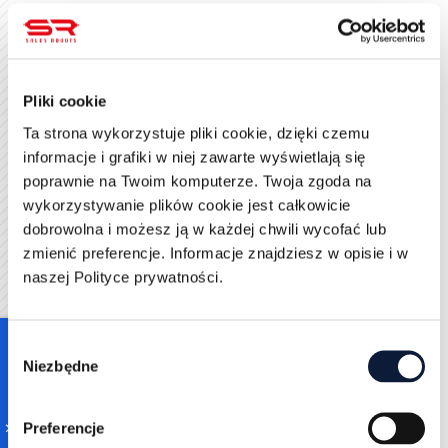
Narzędzia wspomagające jej realizację w zależności
od preferencji mogą spełniać funkcje takie jak
zarządzanie listami kontaktów, automatyzacja i
personalizacja poszczególnych grup odbiorców,
Pliki cookie
integracja z social mediami, projektowanie
właściwych maili czy szeroko pojęte zarządzanie
Ta strona wykorzystuje pliki cookie, dzięki czemu
kampanią mailingową. Do przykładów popularnych
informacje i grafiki w niej zawarte wyświetlają się
narzędzi zaliczamy między innymi:
poprawnie na Twoim komputerze. Twoja zgoda na
wykorzystywanie plików cookie jest całkowicie
GetResponse
dobrowolna i możesz ją w każdej chwili wycofać lub
MailChimp
zmienić preferencje. Informacje znajdziesz w opisie i w
ConvertKit
naszej Polityce prywatności.
ActiveCampaign
Narzędzia SEO
Consent
Niezbędne
Selection
Z pomocą narzędzi wspomagających
pozycjonowanie strony znajdziemy pozycje
odpowiedzialne za analizę liczby kliknięć i
Preferencje