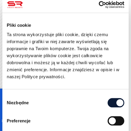
„Publikacje”.
Istnieją trzy cele kampanii reklamowych. Możesz
wybrać świadomość marki (czyli wyświetlenia i
Pliki cookie
zasięg), zainteresowanie (sprawdzi się, jeśli zależy Ci
na wyświetleniach filmu, interakcjach lub
Ta strona wykorzystuje pliki cookie, dzięki czemu
odwiedzinach witryny internetowej) oraz konwersje
informacje i grafiki w niej zawarte wyświetlają się
(konwersje witryny, kandydaci na ofertę pracy lub
poprawnie na Twoim komputerze. Twoja zgoda na
generowanie potencjalnych klientów). Mając wybrany
wykorzystywanie plików cookie jest całkowicie
cel, przechodzimy do targetowania grupy. To nic
dobrowolna i możesz ją w każdej chwili wycofać lub
innego niż skierowanie reklamy do osób, które są
zmienić preferencje. Informacje znajdziesz w opisie i w
zainteresowane Twoją ofertą. Logiczne jest, że
naszej Polityce prywatności.
prowadząc warsztat samochodowy w Sopocie, nie
będziesz kierował reklamy do mieszkańców Krakowa
czy Berlina. LinkedIn oferuje wiele formatów
Consent
Niezbędne
reklamowych. Począwszy od zwykłej reklamy
Selection
tekstowej, przez treści (np. posty, karuzele, wideo,
oferty pracy) sponsorowane, reklamy dynamiczne,
Preferencje
reklamy w wiadomościach, reklamy konwersacyjne do