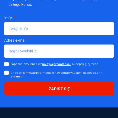
całego kursu.
Imię
*
Adres e-mail
*
Zapoznałem/łam się z
i akceptuję jej treść.
*
polityką prywatności
Chcę otrzymywać informacje o nowych artykułach, nowościach i
zmianach.
*
ZAPISZ SIĘ