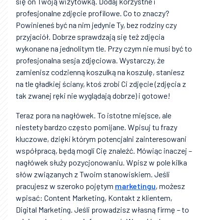
się on Twoją wizytówką. Dodaj korzystne i
profesjonalne zdjęcie profilowe. Co to znaczy?
Powinieneś być na nim jedynie Ty, bez rodziny czy
przyjaciół. Dobrze sprawdzają się też zdjęcia
wykonane na jednolitym tle. Przy czym nie musi być to
profesjonalna sesja zdjęciowa. Wystarczy, że
zamienisz codzienną koszulką na koszulę, staniesz
na tle gładkiej ściany, ktoś zrobi Ci zdjęcie (zdjęcia z
tak zwanej ręki nie wyglądają dobrze) i gotowe!
Teraz pora na nagłówek. To istotne miejsce, ale
niestety bardzo często pomijane. Wpisuj tu frazy
kluczowe, dzięki którym potencjalni zainteresowani
współpracą, będą mogli Cię znaleźć. Mówiąc inaczej –
nagłówek służy pozycjonowaniu. Wpisz w pole kilka
słów związanych z Twoim stanowiskiem. Jeśli
pracujesz w szeroko pojętym
marketingu
, możesz
wpisać: Content Marketing, Kontakt z klientem,
Digital Marketing. Jeśli prowadzisz własną firmę – to