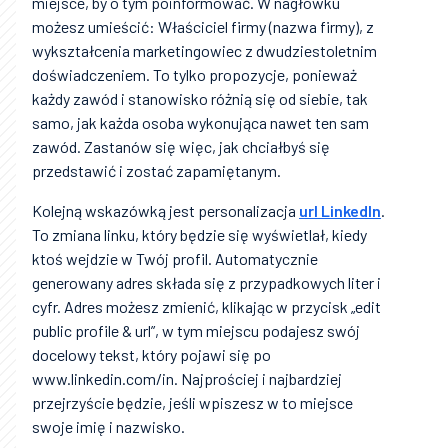
miejsce, by o tym poinformować. W nagłówku
możesz umieścić: Właściciel firmy (nazwa firmy), z
wykształcenia marketingowiec z dwudziestoletnim
doświadczeniem. To tylko propozycje, ponieważ
każdy zawód i stanowisko różnią się od siebie, tak
samo, jak każda osoba wykonująca nawet ten sam
zawód. Zastanów się więc, jak chciałbyś się
przedstawić i zostać zapamiętanym.
Kolejną wskazówką jest personalizacja
url LinkedIn
.
To zmiana linku, który będzie się wyświetlał, kiedy
ktoś wejdzie w Twój profil. Automatycznie
generowany adres składa się z przypadkowych liter i
cyfr. Adres możesz zmienić, klikając w przycisk „edit
public profile & url”, w tym miejscu podajesz swój
docelowy tekst, który pojawi się po
www.linkedin.com/in. Najprościej i najbardziej
przejrzyście będzie, jeśli wpiszesz w to miejsce
swoje imię i nazwisko.