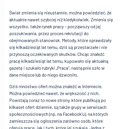
Świat zmienia się nieustannie, można powiedzieć, że
aktualnie nawet szybciej niż kiedykolwiek. Zmienia się
wszystko, także rynek pracy – począwszy od jej
poszukiwania, przez proces rekrutacji do
obejmowanych stanowisk. Metody, które sprawdzały
się kilkadziesiąt lat temu, dziś są przestarzałe i nie
przynoszą oczekiwanych skutków. Chcąc znaleźć
pracę kilkadziesiąt lat temu, kupowało się aktualną
gazetę i szukało rubryki „Praca”, następnie szło w
dane miejsce lub do niego dzwoniło.
Dziś mnóstwo ofert można znaleźć w Internecie.
Można powiedzieć nawet, że większość z nich.
Powstają coraz to nowe strony, które publikują po
kilkaset ofert dziennie, są także grupy w serwisach
społecznościowych (np. na Facebook’u), na których
zamieszcza się ogłoszenia zarówno osób, które
oferują pracę, jak i tych, które jej szukają. Jedną z