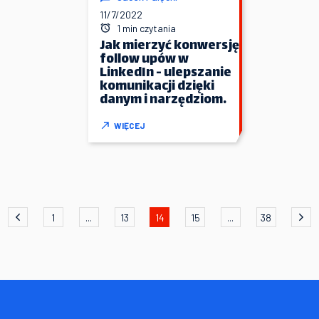
11/7/2022
1 min czytania
Jak mierzyć konwersję
follow upów w
LinkedIn - ulepszanie
komunikacji dzięki
danym i narzędziom.
WIĘCEJ
1
...
13
14
15
...
38