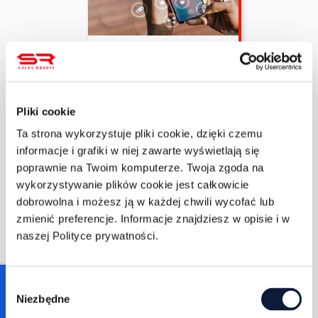
Zuzanna Sarapata
11/8/2022
4 min czytania
Jak wyszukiwać na
LinkedIn, aby znaleźć?
Pliki cookie
Ta strona wykorzystuje pliki cookie, dzięki czemu
WIĘCEJ
informacje i grafiki w niej zawarte wyświetlają się
poprawnie na Twoim komputerze. Twoja zgoda na
wykorzystywanie plików cookie jest całkowicie
dobrowolna i możesz ją w każdej chwili wycofać lub
zmienić preferencje. Informacje znajdziesz w opisie i w
naszej Polityce prywatności.
Jacek Palęcki
Consent
Niezbędne
11/7/2022
Selection
1 min czytania