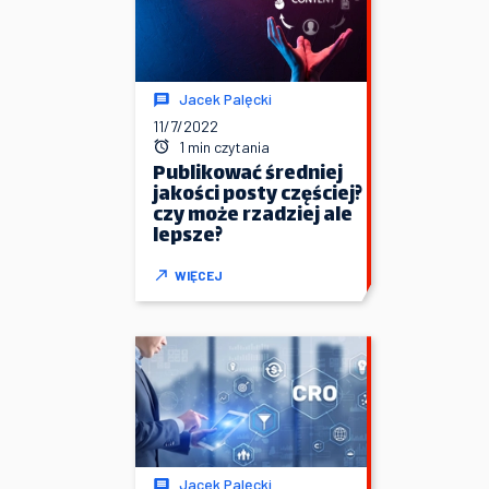
Jacek Palęcki
11/7/2022
1 min czytania
Publikować średniej
jakości posty częściej?
czy może rzadziej ale
lepsze?
WIĘCEJ
Jacek Palęcki