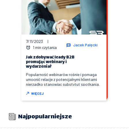
7/11/2023
|
Jacek Palęcki
1 min czytania
Jak zdobywać leady B2B
promując webinary i
wydarzenia?
Popularność webinarów rośnie i pomaga
umocnić relacje z potencjalnymi klientami
nierzadko stanowiąc substytut spotkania.
WIĘCEJ
Najpopularniejsze