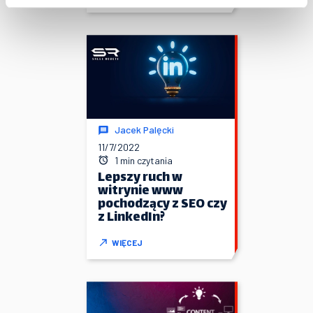
Jacek Palęcki
11/7/2022
1 min czytania
Lepszy ruch w
witrynie www
pochodzący z SEO czy
z LinkedIn?
WIĘCEJ