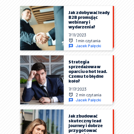
Jak zdobywać leady
B2B promując
webinary i
wydarzenia?
7/11/2023
1 min czytania
Jacek Palęcki
Strategia
sprzedażowa w
oparciu o hot lead.
Czemu to błędne
koło?
7/17/2023
2 min czytania
Jacek Palęcki
Jak zbudować
skuteczny lead
journey i dobrze
przygotować