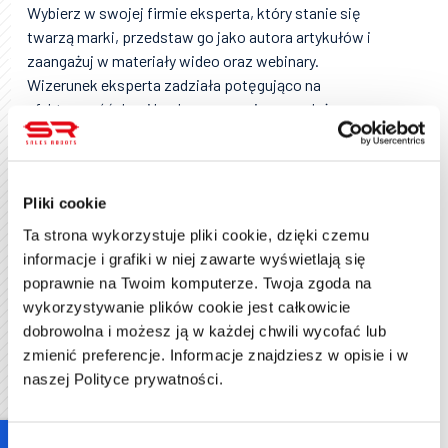
Wybierz w swojej firmie eksperta, który stanie się
twarzą marki, przedstaw go jako autora artykułów i
zaangażuj w materiały wideo oraz webinary.
Wizerunek eksperta zadziała potęgująco na
efektywność drogi leada w procesie sprzedażowym.
Ile trwa i ile kosztuje wdrożenie
automatyzacji w procesie
Pliki cookie
sprzedaży w oparciu o lead
Ta strona wykorzystuje pliki cookie, dzięki czemu
journey?
informacje i grafiki w niej zawarte wyświetlają się
poprawnie na Twoim komputerze. Twoja zgoda na
W B2B zadanie na szczęście jest o wiele prostsze niż
wykorzystywanie plików cookie jest całkowicie
w B2C. Rozwiązania e-commerce automatyzujące
dobrowolna i możesz ją w każdej chwili wycofać lub
obsługę tysięcy klientów i sprzedaż tysięcy
zmienić preferencje. Informacje znajdziesz w opisie i w
produktów wyceniane są w milionach złotych i wiążą
naszej Polityce prywatności.
się ze żmudnym, wielomiesięcznym procesem.
W B2B jest inaczej: znacznie taniej i o wiele prościej.
Consent