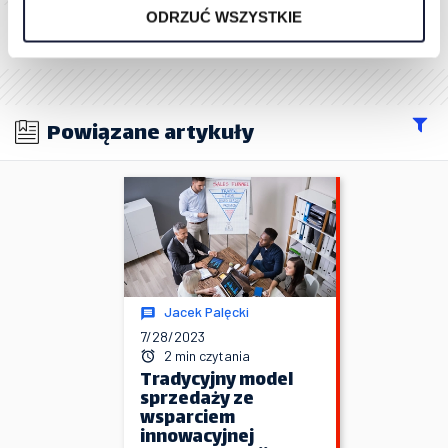
ODRZUĆ WSZYSTKIE
(średnia ocen: 5.00 na bazie 2 opinii)
Powiązane artykuły
Jacek Palęcki
7/28/2023
2 min czytania
Tradycyjny model
sprzedaży ze
wsparciem
innowacyjnej