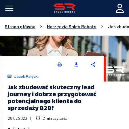
Strona główna
Narzędzia Sales Robots
Jak zbudo
Jacek Palęcki
Jak zbudować skuteczny lead
journey i dobrze przygotować
potencjalnego klienta do
sprzedaży B2B?
28.07.2023
|
2 min czytania