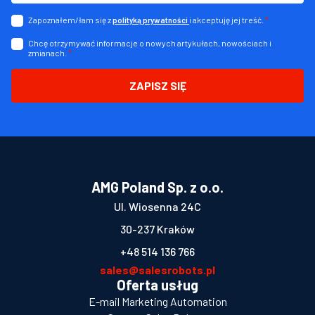
Zapoznałem/łam się z
i akceptuję jej treść.
*
polityką prywatności
Chcę otrzymywać informacje o nowych artykułach, nowościach i
zmianach.
*
ZAPISZ SIĘ
AMG Poland Sp. z o.o.
Ul. Wiosenna 24C
30-237 Kraków
+48 514 136 766
sales@salesrobots.pl
Oferta usług
E-mail Marketing Automation