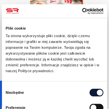
Mateusz Walczak
5/4/2022
13 min czytania
Pliki cookie
Rodzaje marketingu
Ta strona wykorzystuje pliki cookie, dzięki czemu
informacje i grafiki w niej zawarte wyświetlają się
poprawnie na Twoim komputerze. Twoja zgoda na
WIĘCEJ
wykorzystywanie plików cookie jest całkowicie
dobrowolna i możesz ją w każdej chwili wycofać lub
zmienić preferencje. Informacje znajdziesz w opisie i w
naszej Polityce prywatności.
Consent
Niezbędne
Selection
Jacek Palęcki
5/2/2022
113 min oglądania
Preferencje