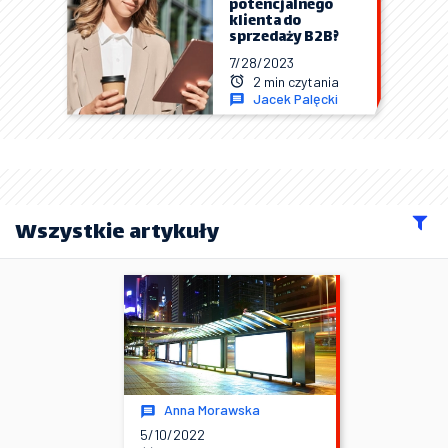
potencjalnego
klienta do
sprzedaży B2B?
7/28/2023
2 min czytania
Jacek Palęcki
Wszystkie artykuły
Anna Morawska
5/10/2022