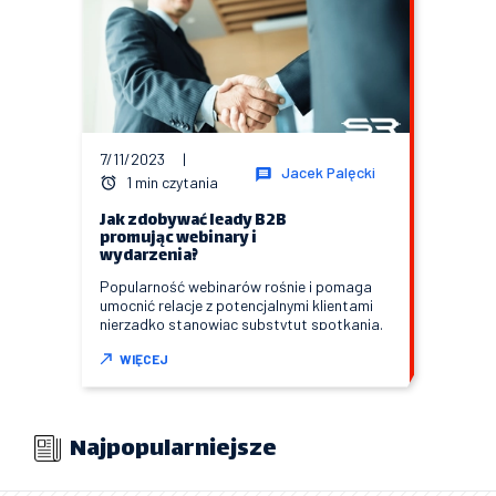
7/11/2023
|
Jacek Palęcki
1 min czytania
Jak zdobywać leady B2B
promując webinary i
wydarzenia?
Popularność webinarów rośnie i pomaga
umocnić relacje z potencjalnymi klientami
nierzadko stanowiąc substytut spotkania.
WIĘCEJ
Najpopularniejsze