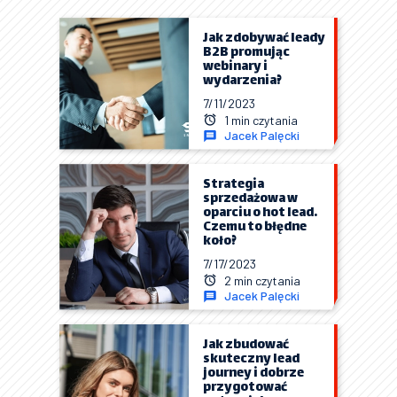
Jak zdobywać leady
B2B promując
webinary i
wydarzenia?
7/11/2023
1 min czytania
Jacek Palęcki
Strategia
sprzedażowa w
oparciu o hot lead.
Czemu to błędne
koło?
7/17/2023
2 min czytania
Jacek Palęcki
Jak zbudować
skuteczny lead
journey i dobrze
przygotować