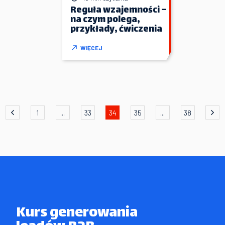
Reguła wzajemności –
na czym polega,
przykłady, ćwiczenia
WIĘCEJ
1
...
33
34
35
...
38
Kurs generowania
