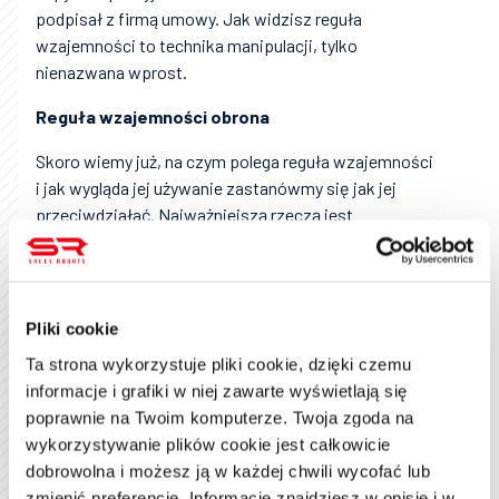
podpisał z firmą umowy. Jak widzisz reguła
wzajemności to technika manipulacji, tylko
nienazwana wprost.
Reguła wzajemności obrona
Skoro wiemy już, na czym polega reguła wzajemności
i jak wygląda jej używanie zastanówmy się jak jej
przeciwdziałać. Najważniejszą rzeczą jest
świadomość. To ona pozwoli nam nie dać się
zmanipulować. Tak samo, jak
retargeting
stara się
nam sprzedać rzecz, którą raz tylko oglądaliśmy, to
reguła wzajemności ma „kazać” nam się odwdzięczyć.
Pliki cookie
Gdy już wiemy, że ktoś chce użyć reguły wzajemności
Ta strona wykorzystuje pliki cookie, dzięki czemu
możemy odpowiedzieć „jak to dobrze, że tak
informacje i grafiki w niej zawarte wyświetlają się
bezinteresownie zrobiłeś mi kawę. Miło, że są w tej
poprawnie na Twoim komputerze. Twoja zgoda na
pracy ludzie, którzy mogą zrobić kawę i nie chcieć od
wykorzystywanie plików cookie jest całkowicie
razu nic w zamian”. W ten sposób zablokowałeś
dobrowolna i możesz ją w każdej chwili wycofać lub
jakąkolwiek możliwość rewanżu. Jeśli osoba robiąca
zmienić preferencje. Informacje znajdziesz w opisie i w