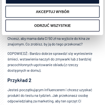
potrafisz wykorzystać regułę wzajemności Roberta
Cialdiniego w praktyce. Pamiętaj, że podane przez nas
AKCEPTUJ WYBÓR
odpowiedzi są tylko przykładowe, ty możesz mieć
inne.
ODRZUĆ WSZYSTKIE
Przykład 1
Chcesz, aby mama dała Ci 50 zł na wyjście do kina ze
znajomym. Co zrobisz, by ją do tego przekonać?
ODPOWIEDŹ: Bardzo dobrze sprawdzi się wyniesienie
śmieci, wstawienia naczyń do zmywarki lub z bardziej
pracochłonnych ugotowanie obiadu (z rzeczy
dostępnych w domu).
Przykład 2
Jesteś początkującym influencerem i chcesz uzyskać
produkt do testu na tydzień. Jak przekonasz osobę
odpowiedzialną za marketing, aby ten sprzęt Ci