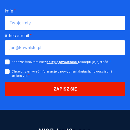
Imię
*
Adres e-mail
*
Zapoznałem/łam się z
i akceptuję jej treść.
*
polityką prywatności
Chcę otrzymywać informacje o nowych artykułach, nowościach i
zmianach.
*
ZAPISZ SIĘ