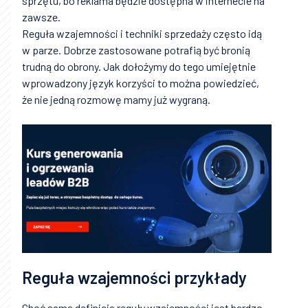
sprzętu, bo reklama będzie dostępna w internecie na
zawsze.
Reguła wzajemności i techniki sprzedaży często idą
w parze. Dobrze zastosowane potrafią być bronią
trudną do obrony. Jak dołożymy do tego umiejętnie
wprowadzony język korzyści to można powiedzieć,
że nie jedną rozmowę mamy już wygraną.
Reguła wzajemności przykłady
Choć sama definicja reguły wzajemności jest bardzo