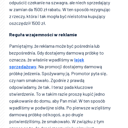
odpuścić czekanie na szwagra, ale niech sprzedający
w zamian da 1500 zł rabatu. W ten sposób rezygnując
z rzeczy, która i tak mogła być nieistotna kupujący
oszczędził 1500 zł.
Reguła wzajemności w reklamie
Pamiętajmy, że reklama może być pośrednia lub
bezpośrednia. Gdy dostajemy darmową próbkę to
oznacza, że właśnie wpadliśmy w
lejek
sprzedażowy
. Na promocji dostajemy darmową
próbkę jedzenia. Spożywamy ją. Promotor pyta się,
czy nam smakowało. Zgodnie z prawdą
odpowiadamy, że tak. I teraz pada kluczowe
stwierdzenie. To w takim razie proszę kupić jedno
opakowanie do domu, aby Pan miał. W ten sposób
wpadliśmy w podwójne sidła. Po pierwsze wzięliśmy
darmową próbkę od kogoś, a po drugie
potwierdziliśmy, że smakowało. W związku z tym