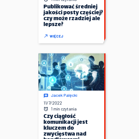
Publikować średniej
jakości posty częściej?
czy może rzadziej ale
lepsze?
WIĘCEJ
Jacek Palęcki
11/7/2022
1 min czytania
Czy ciągłość
komunikacji jest
kluczem do
zwycięstwa nad