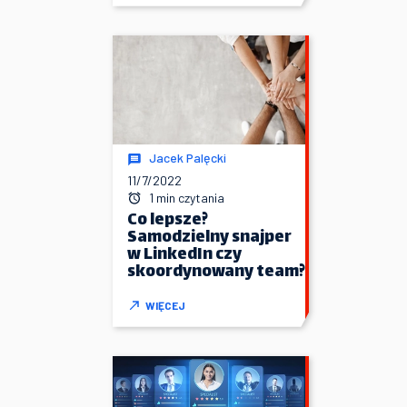
Jacek Palęcki
11/7/2022
1 min czytania
Co lepsze?
Samodzielny snajper
w LinkedIn czy
skoordynowany team?
WIĘCEJ