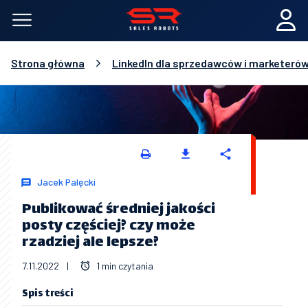
Strona główna
LinkedIn dla sprzedawców i marketeró
Jacek Palęcki
Publikować średniej jakości
posty częściej? czy może
rzadziej ale lepsze?
7.11.2022
|
1 min czytania
Spis treści