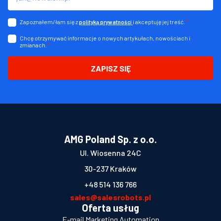
Zapoznałem/łam się z
i akceptuję jej treść.
*
polityką prywatności
Chcę otrzymywać informacje o nowych artykułach, nowościach i
zmianach.
*
ZAPISZ SIĘ
AMG Poland Sp. z o.o.
Ul. Wiosenna 24C
30-237 Kraków
+48 514 136 766
sales@salesrobots.pl
Oferta usług
E-mail Marketing Automation