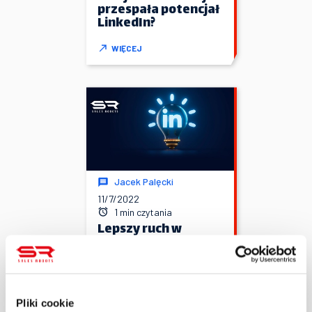
przespała potencjał
LinkedIn?
WIĘCEJ
Jacek Palęcki
11/7/2022
1 min czytania
Lepszy ruch w
witrynie www
pochodzący z SEO czy
z LinkedIn?
WIĘCEJ
Pliki cookie