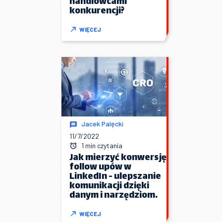
handlowcami
konkurencji?
WIĘCEJ
Jacek Palęcki
11/7/2022
1 min czytania
Jak mierzyć konwersję
follow upów w
LinkedIn - ulepszanie
komunikacji dzięki
danym i narzędziom.
WIĘCEJ