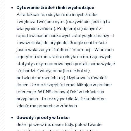
Cytowanie źródeł i linki wychodzące
Paradoksalnie, odsyłanie do innych źródeł
zwiększa Twój autorytet (oczywiście, jeśli są to
wiarygodne źródła!). Podpieraj się danymi z
raportów, badań naukowych, statystyk z branży – i
zawsze linkuj do oryginału. Google ceni treści z
jasno wskazanymi źródłami informacji . W oczach
algorytmu strona, która odsyła do np. rządowych
statystyk czy renomowanych portali, sama wydaje
się bardziej wiarygodna (bo nie boi się
potwierdzać swoich tez). Użytkownik również
doceni, że może zgłębić temat klikając w podane
referencje. W CMS dodawaj linki w tekście lub
przypisach – to też sygnał dla AI, że konkretne
zdanie ma poparcie w źródłach.
Dowody i proofy w treści
Jeżeli piszesz np. case study, pokaż twarde