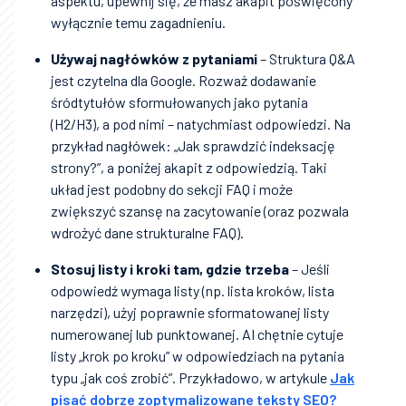
aspektu, upewnij się, że masz akapit poświęcony
wyłącznie temu zagadnieniu.
Używaj nagłówków z pytaniami
– Struktura Q&A
jest czytelna dla Google. Rozważ dodawanie
śródtytułów sformułowanych jako pytania
(H2/H3), a pod nimi – natychmiast odpowiedzi. Na
przykład nagłówek: „Jak sprawdzić indeksację
strony?”, a poniżej akapit z odpowiedzią. Taki
układ jest podobny do sekcji FAQ i może
zwiększyć szansę na zacytowanie (oraz pozwala
wdrożyć dane strukturalne FAQ).
Stosuj listy i kroki tam, gdzie trzeba
– Jeśli
odpowiedź wymaga listy (np. lista kroków, lista
narzędzi), użyj poprawnie sformatowanej listy
numerowanej lub punktowanej. AI chętnie cytuje
listy „krok po kroku” w odpowiedziach na pytania
typu „jak coś zrobić”. Przykładowo, w artykule
Jak
pisać dobrze zoptymalizowane teksty SEO?