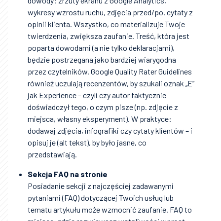
dowody: zrzuty ekranu z Google Analytics,
wykresy wzrostu ruchu, zdjęcia przed/po, cytaty z
opinii klienta. Wszystko, co materializuje Twoje
twierdzenia, zwiększa zaufanie. Treść, która jest
poparta dowodami (a nie tylko deklaracjami),
będzie postrzegana jako bardziej wiarygodna
przez czytelników. Google Quality Rater Guidelines
również uczulają recenzentów, by szukali oznak „E”
jak Experience – czyli czy autor faktycznie
doświadczył tego, o czym pisze (np. zdjęcie z
miejsca, własny eksperyment). W praktyce:
dodawaj zdjęcia, infografiki czy cytaty klientów – i
opisuj je (alt tekst), by było jasne, co
przedstawiają.
Sekcja FAQ na stronie
Posiadanie sekcji z najczęściej zadawanymi
pytaniami (FAQ) dotyczącej Twoich usług lub
tematu artykułu może wzmocnić zaufanie. FAQ to