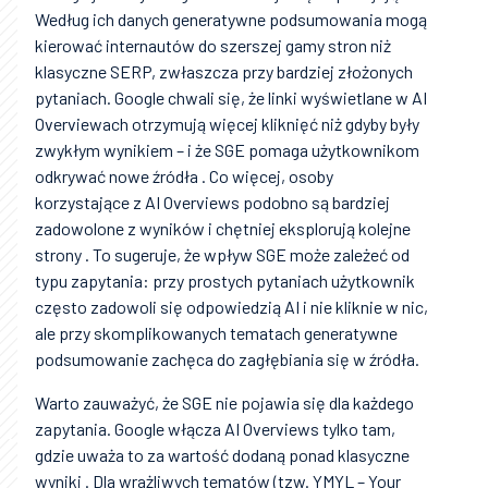
Według ich danych generatywne podsumowania mogą
kierować internautów do szerszej gamy stron niż
klasyczne SERP, zwłaszcza przy bardziej złożonych
pytaniach. Google chwali się, że linki wyświetlane w AI
Overviewach otrzymują więcej kliknięć niż gdyby były
zwykłym wynikiem – i że SGE pomaga użytkownikom
odkrywać nowe źródła . Co więcej, osoby
korzystające z AI Overviews podobno są bardziej
zadowolone z wyników i chętniej eksplorują kolejne
strony . To sugeruje, że wpływ SGE może zależeć od
typu zapytania: przy prostych pytaniach użytkownik
często zadowoli się odpowiedzią AI i nie kliknie w nic,
ale przy skomplikowanych tematach generatywne
podsumowanie zachęca do zagłębiania się w źródła.
Warto zauważyć, że SGE nie pojawia się dla każdego
zapytania. Google włącza AI Overviews tylko tam,
gdzie uważa to za wartość dodaną ponad klasyczne
wyniki . Dla wrażliwych tematów (tzw. YMYL – Your