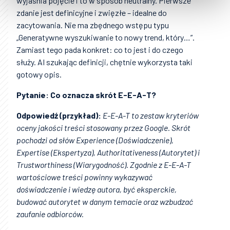
wyjaśnia pojęcie i to w sposób neutralny. Pierwsze
zdanie jest definicyjne i zwięzłe – idealne do
zacytowania. Nie ma zbędnego wstępu typu
„Generatywne wyszukiwanie to nowy trend, który…”.
Zamiast tego pada konkret: co to jest i do czego
służy. AI szukając definicji, chętnie wykorzysta taki
gotowy opis.
Pytanie: Co oznacza skrót E-E-A-T?
Odpowiedź (przykład):
E-E-A-T to zestaw kryteriów
oceny jakości treści stosowany przez Google. Skrót
pochodzi od słów Experience (Doświadczenie),
Expertise (Ekspertyza), Authoritativeness (Autorytet) i
Trustworthiness (Wiarygodność). Zgodnie z E-E-A-T
wartościowe treści powinny wykazywać
doświadczenie i wiedzę autora, być eksperckie,
budować autorytet w danym temacie oraz wzbudzać
zaufanie odbiorców.