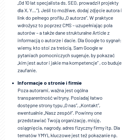
„Od 10 lat specjalista ds. SEO, prowadził projekty
dla X, Y…”). Jeśli to możliwe, dodaj zdjęcie autora i
link do pełnego profilu „O autorze”. W praktyce
wdrożysz to poprzez CMS – uzupełniając pola
autorów – a także dane strukturalne Article z
informacją o autorze i dacie. Dla Google to sygnał:
wiemy, kto stoi za treścią. Sam Google w
pytaniach pomocniczych sugeruje, by pokazać
„kim jest autor i jakie ma kompetencje” , co buduje
zaufanie.
Informacje o stronie i firmie
Poza autorami, ważna jest ogólna
transparentność witryny. Posiadaj łatwo
dostępne strony typu „O nas”, „Kontakt”,
ewentualnie „Nasz zespół”. Powinny one
przedstawiać Twoją organizację, misję,
osiągnięcia, nagrody, adres fizyczny firmy itp. Dla
tematów YMYL kluczowe jest też pokazanie np.