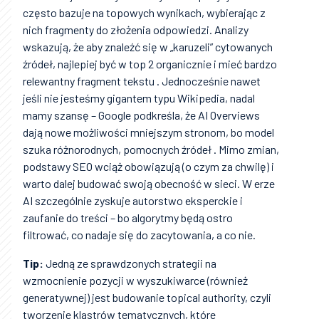
często bazuje na topowych wynikach, wybierając z
nich fragmenty do złożenia odpowiedzi. Analizy
wskazują, że aby znaleźć się w „karuzeli” cytowanych
źródeł, najlepiej być w top 2 organicznie i mieć bardzo
relewantny fragment tekstu . Jednocześnie nawet
jeśli nie jesteśmy gigantem typu Wikipedia, nadal
mamy szansę – Google podkreśla, że AI Overviews
dają nowe możliwości mniejszym stronom, bo model
szuka różnorodnych, pomocnych źródeł . Mimo zmian,
podstawy SEO wciąż obowiązują (o czym za chwilę) i
warto dalej budować swoją obecność w sieci. W erze
AI szczególnie zyskuje autorstwo eksperckie i
zaufanie do treści – bo algorytmy będą ostro
filtrować, co nadaje się do zacytowania, a co nie.
Tip:
Jedną ze sprawdzonych strategii na
wzmocnienie pozycji w wyszukiwarce (również
generatywnej) jest budowanie topical authority, czyli
tworzenie klastrów tematycznych, które