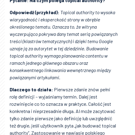
Pytanie: Na czym polega topical authority?
Odpowiedź (przykład):
Topical authority to wysoka
wiarygodność i eksperckość strony w obrębie
określonego tematu. Oznacza to, że witryna
wyczerpująco pokrywa dany temat serią powiązanych
treści (klastrów tematycznych) i dzięki temu Google
uznaje ją za autorytet w tej dziedzinie. Budowanie
topical authority wymaga planowania contentu w
ramach jednego głównego obszaru oraz
konsekwentnego linkowania wewnętrznego między
powiązanymi artykułami.
Dlaczego to działa:
Pierwsze zdanie znów pełni
rolę definicji – wyjaśniamy termin. Dalej jest
rozwinięcie co to oznacza w praktyce. Całość jest
konkretna i nieprzesadnie długa. AI może zacytować
tylko zdanie pierwsze jako definicję lub uwzględnić
też drugie, jeśli użytkownik pyta „jak budować topical
authority”. Zastosowanie w nawiasie polskiego