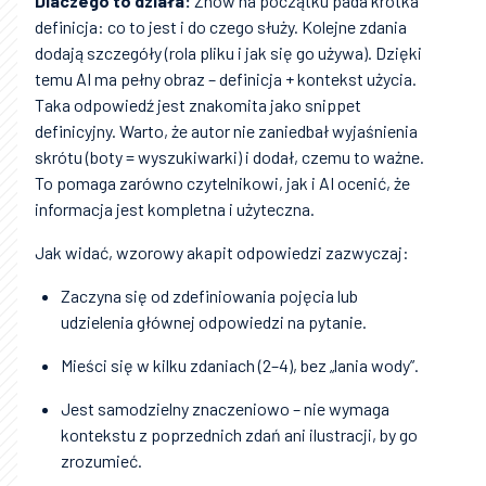
Dlaczego to działa:
Znów na początku pada krótka
definicja: co to jest i do czego służy. Kolejne zdania
dodają szczegóły (rola pliku i jak się go używa). Dzięki
temu AI ma pełny obraz – definicja + kontekst użycia.
Taka odpowiedź jest znakomita jako snippet
definicyjny. Warto, że autor nie zaniedbał wyjaśnienia
skrótu (boty = wyszukiwarki) i dodał, czemu to ważne.
To pomaga zarówno czytelnikowi, jak i AI ocenić, że
informacja jest kompletna i użyteczna.
Jak widać, wzorowy akapit odpowiedzi zazwyczaj:
Zaczyna się od zdefiniowania pojęcia lub
udzielenia głównej odpowiedzi na pytanie.
Mieści się w kilku zdaniach (2–4), bez „lania wody”.
Jest samodzielny znaczeniowo – nie wymaga
kontekstu z poprzednich zdań ani ilustracji, by go
zrozumieć.