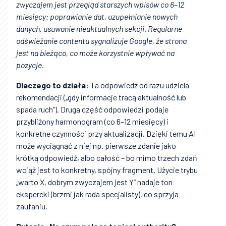
zwyczajem jest przegląd starszych wpisów co 6–12
miesięcy: poprawianie dat, uzupełnianie nowych
danych, usuwanie nieaktualnych sekcji. Regularne
odświeżanie contentu sygnalizuje Google, że strona
jest na bieżąco, co może korzystnie wpływać na
pozycje.
Dlaczego to działa:
Ta odpowiedź od razu udziela
rekomendacji („gdy informacje tracą aktualność lub
spada ruch”). Druga część odpowiedzi podaje
przybliżony harmonogram (co 6–12 miesięcy) i
konkretne czynności przy aktualizacji. Dzięki temu AI
może wyciągnąć z niej np. pierwsze zdanie jako
krótką odpowiedź, albo całość – bo mimo trzech zdań
wciąż jest to konkretny, spójny fragment. Użycie trybu
„warto X, dobrym zwyczajem jest Y” nadaje ton
ekspercki (brzmi jak rada specjalisty), co sprzyja
zaufaniu.