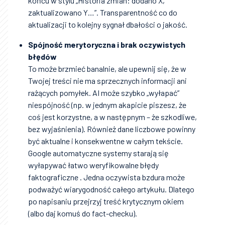
końcu w stylu „Historia zmian: dodano X,
zaktualizowano Y…”. Transparentność co do
aktualizacji to kolejny sygnał dbałości o jakość.
Spójność merytoryczna i brak oczywistych
błędów
To może brzmieć banalnie, ale upewnij się, że w
Twojej treści nie ma sprzecznych informacji ani
rażących pomyłek. AI może szybko „wyłapać”
niespójność (np. w jednym akapicie piszesz, że
coś jest korzystne, a w następnym – że szkodliwe,
bez wyjaśnienia). Również dane liczbowe powinny
być aktualne i konsekwentne w całym tekście.
Google automatyczne systemy starają się
wyłapywać łatwo weryfikowalne błędy
faktograficzne . Jedna oczywista bzdura może
podważyć wiarygodność całego artykułu. Dlatego
po napisaniu przejrzyj treść krytycznym okiem
(albo daj komuś do fact-checku).