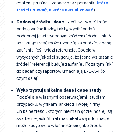
content pruning – zobacz nasz poradnik,
które
treści usuwać, a które aktualizować
).
Dodawaj źródła i dane
– Jeśli w Twojej treści
padają ważne liczby, fakty, wyniki badań –
podeprzyj je wiarygodnym źródłem i dodaj link. AI
analizując treść może uznać ją za bardziej godną
zaufania, jeśli widzi referencje. Google w
wytycznych jakości sugeruje, że jasne wskazanie
źródeł i referencji buduje zaufanie . Poza tym linki
do badań czy raportów umacniają E-E-A-T (o
czym dalej).
Wykorzystuj unikalne dane i case study
–
Podziel się własnymi obserwacjami, studiami
przypadku, wynikami ankiet z Twojej firmy.
Unikalne treści, których nie ma nigdzie indziej, są
skarbem – jeśli AI trafi na unikatową informację,
może zacytować właśnie Ciebie jako źródło