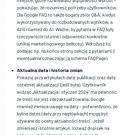
miejsce, gdzie rozwiewasz wątpliwości wprost –
pokazując, że rozumiesz potrzeby użytkowników.
Dla Google FAQ to także bogaty zbiór Q&A; kiedyś
wykorzystywany do rozbudowanych wyników, a
dziś również do AI. Ważne, by pytania w FAQ były
rzeczywiście istotne i odpowiedzi konkretne
(unikaj marketingowego bełkotu). Wdrożysz to,
dodając np. na końcu strony sekcję z pytaniami (i
ewentualnie oznaczając ją schema FAQPage).
Aktualna data i historia zmian
Pokazuj przy artykułach datę publikacji oraz datę
ostatniej aktualizacji (jeśli była). Użytkownik
widząc „Aktualizacja: styczeń 2024” ma pewność,
że treść nie jest zdezaktualizowana. Google
również zwraca uwagę na daty – potwierdzono, że
byline dates (daty przy nagłówkach) mogą być
używane do oceny aktualności treści. Jeżeli
zmieniasz istotnie artykuł, rozważ dopisek na