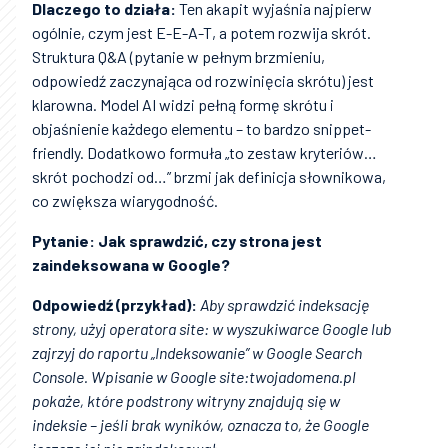
Dlaczego to działa:
Ten akapit wyjaśnia najpierw
ogólnie, czym jest E-E-A-T, a potem rozwija skrót.
Struktura Q&A (pytanie w pełnym brzmieniu,
odpowiedź zaczynająca od rozwinięcia skrótu) jest
klarowna. Model AI widzi pełną formę skrótu i
objaśnienie każdego elementu – to bardzo snippet-
friendly. Dodatkowo formuła „to zestaw kryteriów…
skrót pochodzi od…” brzmi jak definicja słownikowa,
co zwiększa wiarygodność.
Pytanie: Jak sprawdzić, czy strona jest
zaindeksowana w Google?
Odpowiedź (przykład):
Aby sprawdzić indeksację
strony, użyj operatora site: w wyszukiwarce Google lub
zajrzyj do raportu „Indeksowanie” w Google Search
Console. Wpisanie w Google site:twojadomena.pl
pokaże, które podstrony witryny znajdują się w
indeksie – jeśli brak wyników, oznacza to, że Google