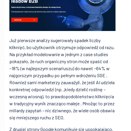
Już pierwsze analizy sugerowały spadek liczby
kliknięć, bo użytkownik otrzymuje odpowiedź od razu.
Na przykład modelowanie w jednym z case studies
pokazało, że ruch organiczny stron może spaść od
~18% (w najlepszym scenariuszu) do nawet ~64% w
najgorszym przypadku po pełnym wdrożeniu SGE .
Również sami marketerzy zauważyli, że jeśli AI udziela
konkretnej odpowiedzi (np. „kiedy dzielić roślinę –
wczesną wiosną), to prawdopodobieństwo kliknięcia
w tradycyjny wynik znacząco maleje . Mnożąc to przez
miliardy zapytań – nic dziwnego, że wiele osób obawia
się mniejszego ruchu z SEO.
Z drugiej strony Google komunikuje się uspokajająco.