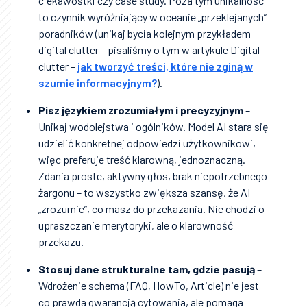
ciekawostki czy case study. Poza tym unikalność
to czynnik wyróżniający w oceanie „przeklejanych”
poradników (unikaj bycia kolejnym przykładem
digital clutter – pisaliśmy o tym w artykule Digital
clutter –
jak tworzyć treści, które nie zginą w
szumie informacyjnym?
).
Pisz językiem zrozumiałym i precyzyjnym
–
Unikaj wodolejstwa i ogólników. Model AI stara się
udzielić konkretnej odpowiedzi użytkownikowi,
więc preferuje treść klarowną, jednoznaczną.
Zdania proste, aktywny głos, brak niepotrzebnego
żargonu – to wszystko zwiększa szansę, że AI
„zrozumie”, co masz do przekazania. Nie chodzi o
upraszczanie merytoryki, ale o klarowność
przekazu.
Stosuj dane strukturalne tam, gdzie pasują
–
Wdrożenie schema (FAQ, HowTo, Article) nie jest
co prawda gwarancją cytowania, ale pomaga