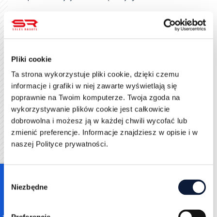
Stosując powyższe zasady, zwiększasz
prawdopodobieństwo, że Twoja strona pojawi się w
odpowiedzi generowanej przez AI jako cytowane
źródło. Oczywiście nie ma gwarancji – nawet
Pliki cookie
spełnienie wszystkich warunków nie oznacza, że
Google na pewno Cię zacytuje (sam Google przyznaje,
Ta strona wykorzystuje pliki cookie, dzięki czemu
że spełnienie wymogów nie gwarantuje indeksacji ani
informacje i grafiki w niej zawarte wyświetlają się
wyświetlenia ). Jednak tworząc treści pomocne,
poprawnie na Twoim komputerze. Twoja zgoda na
konkretne i wiarygodne, wygrywasz podwójnie:
wykorzystywanie plików cookie jest całkowicie
zyskujesz szansę na snippet/cytowanie oraz
dobrowolna i możesz ją w każdej chwili wycofać lub
budujesz zadowolenie użytkowników, niezależnie od
zmienić preferencje. Informacje znajdziesz w opisie i w
kanału.
naszej Polityce prywatności.
Jak pisać odpowiedziowe akapity i
Consent
definicje
Niezbędne
Selection
Jedną z najważniejszych umiejętności przy tworzeniu
contentu pod AI jest pisanie tzw. akapitu