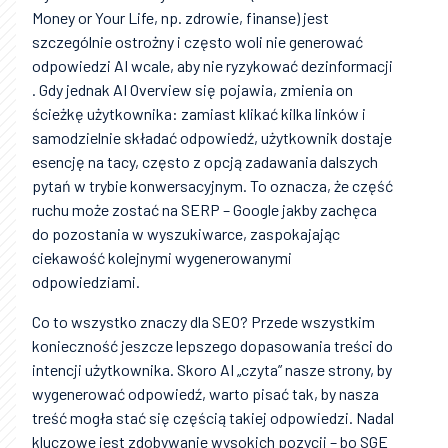
Money or Your Life, np. zdrowie, finanse) jest
szczególnie ostrożny i często woli nie generować
odpowiedzi AI wcale, aby nie ryzykować dezinformacji
. Gdy jednak AI Overview się pojawia, zmienia on
ścieżkę użytkownika: zamiast klikać kilka linków i
samodzielnie składać odpowiedź, użytkownik dostaje
esencję na tacy, często z opcją zadawania dalszych
pytań w trybie konwersacyjnym. To oznacza, że część
ruchu może zostać na SERP – Google jakby zachęca
do pozostania w wyszukiwarce, zaspokajając
ciekawość kolejnymi wygenerowanymi
odpowiedziami.
Co to wszystko znaczy dla SEO? Przede wszystkim
konieczność jeszcze lepszego dopasowania treści do
intencji użytkownika. Skoro AI „czyta” nasze strony, by
wygenerować odpowiedź, warto pisać tak, by nasza
treść mogła stać się częścią takiej odpowiedzi. Nadal
kluczowe jest zdobywanie wysokich pozycji – bo SGE