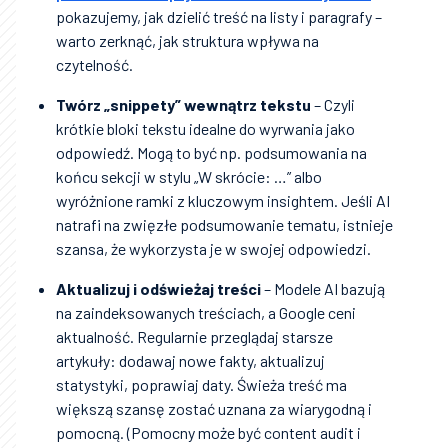
pokazujemy, jak dzielić treść na listy i paragrafy –
warto zerknąć, jak struktura wpływa na
czytelność.
Twórz „snippety” wewnątrz tekstu
– Czyli
krótkie bloki tekstu idealne do wyrwania jako
odpowiedź. Mogą to być np. podsumowania na
końcu sekcji w stylu „W skrócie: …” albo
wyróżnione ramki z kluczowym insightem. Jeśli AI
natrafi na zwięzłe podsumowanie tematu, istnieje
szansa, że wykorzysta je w swojej odpowiedzi.
Aktualizuj i odświeżaj treści
– Modele AI bazują
na zaindeksowanych treściach, a Google ceni
aktualność. Regularnie przeglądaj starsze
artykuły: dodawaj nowe fakty, aktualizuj
statystyki, poprawiaj daty. Świeża treść ma
większą szansę zostać uznana za wiarygodną i
pomocną. (Pomocny może być content audit i