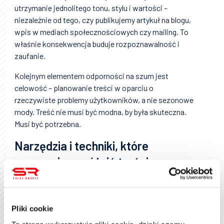
utrzymanie jednolitego tonu, stylu i wartości –
niezależnie od tego, czy publikujemy artykuł na blogu,
wpis w mediach społecznościowych czy mailing. To
właśnie konsekwencja buduje rozpoznawalność i
zaufanie.
Kolejnym elementem odporności na szum jest
celowość – planowanie treści w oparciu o
rzeczywiste problemy użytkowników, a nie sezonowe
mody. Treść nie musi być modna, by była skuteczna.
Musi być potrzebna.
Narzędzia i techniki, które
pomagają wyróżnić treści
Choć dobra treść zaczyna się od pomysłu i empatii, w
praktyce potrzebujemy narzędzi, które pomogą ją
rozwijać, optymalizować i mierzyć jej skuteczność.
Pliki cookie
Poniżej kilka sprawdzonych rozwiązań, które mogą