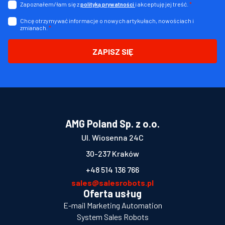
Zapoznałem/łam się z
i akceptuję jej treść.
*
polityką prywatności
Chcę otrzymywać informacje o nowych artykułach, nowościach i
zmianach.
*
ZAPISZ SIĘ
AMG Poland Sp. z o.o.
Ul. Wiosenna 24C
30-237 Kraków
+48 514 136 766
sales@salesrobots.pl
Oferta usług
E-mail Marketing Automation
System Sales Robots