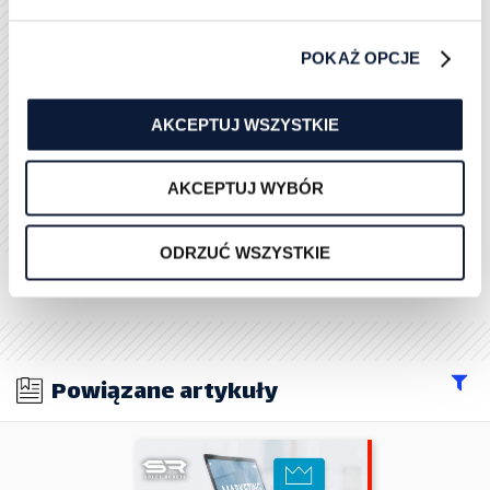
Testowanie i iteracja – Regularne mierzenie
wyników, analiza zachowań użytkowników i
POKAŻ OPCJE
gotowość do modyfikacji strategii to dziś
standard. Elastyczność jest jedną z
najważniejszych cech skutecznych twórców
treści.
AKCEPTUJ WSZYSTKIE
AKCEPTUJ WYBÓR
Oceń ten artykuł
ODRZUĆ WSZYSTKIE
Bądź pierwszą osobą do oceny tego artykułu!
Powiązane artykuły