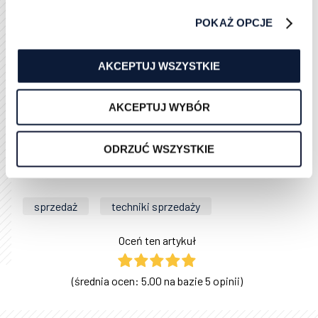
emocjami, nie portfelem. Jeśli chcesz tworzyć idealne
persony marketingowe, to musisz do tych emocji
POKAŻ OPCJE
dotrzeć.
Podsumowując, dobrze określona persona
AKCEPTUJ WSZYSTKIE
kupującego to obowiązkowy temat dla Twojego
biznesu. Jeśli zależy Ci na skutecznym promowaniu
AKCEPTUJ WYBÓR
swojej marki, to zacznij od tworzenia przykładowych
person marketingowych. Bez nich Twój marketing nie
jest gorszy od konkurencji – on po prostu nie istnieje.
ODRZUĆ WSZYSTKIE
sprzedaż
techniki sprzedaży
Oceń ten artykuł
(średnia ocen: 5.00 na bazie 5 opinii)