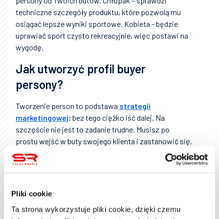
persony od Twoich butów. Chłopak – sprawdzi
techniczne szczegóły produktu, które pozwolą mu
osiągać lepsze wyniki sportowe. Kobieta - będzie
uprawiać sport czysto rekreacyjnie, więc postawi na
wygodę.
Jak utworzyć profil buyer
persony?
Tworzenie person to podstawa
strategii
marketingowej
; bez tego ciężko iść dalej. Na
szczęście nie jest to zadanie trudne. Musisz po
prostu wejść w buty swojego klienta i zastanowić się,
czego on oczekuje od Twojego produktu. Psycholodzy
wykazali, że ludzie kupują rzeczy, które pomagają im
spełniać życiowe cele. Twoim zadaniem jest
dowiedzieć się, jakie cele chce realizować
Twoja
Pliki cookie
grupa docelowa
a przede wszystkim –
Ta strona wykorzystuje pliki cookie, dzięki czemu
reprezentująca ją przykładowa buyer persona.