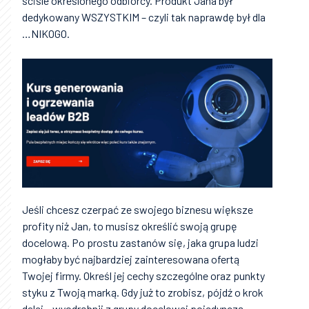
ściśle określonego odbiorcy. Produkt Jana był
dedykowany WSZYSTKIM – czyli tak naprawdę był dla
…NIKOGO.
Jeśli chcesz czerpać ze swojego biznesu większe
profity niż Jan, to musisz określić swoją grupę
docelową. Po prostu zastanów się, jaka grupa ludzi
mogłaby być najbardziej zainteresowana ofertą
Twojej firmy. Określ jej cechy szczególne oraz punkty
styku z Twoją marką. Gdy już to zrobisz, pójdź o krok
dalej – wyodrębnij z grupy docelowej pojedynczą