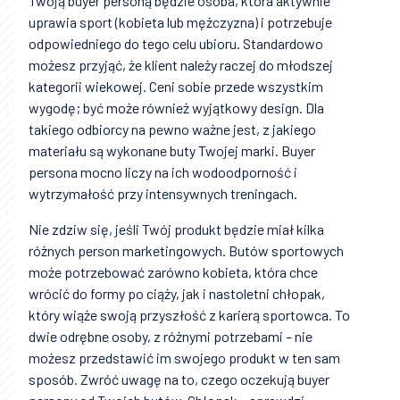
Twoją buyer personą będzie osoba, która aktywnie
uprawia sport (kobieta lub mężczyzna) i potrzebuje
odpowiedniego do tego celu ubioru. Standardowo
możesz przyjąć, że klient należy raczej do młodszej
kategorii wiekowej. Ceni sobie przede wszystkim
wygodę; być może również wyjątkowy design. Dla
takiego odbiorcy na pewno ważne jest, z jakiego
materiału są wykonane buty Twojej marki. Buyer
persona mocno liczy na ich wodoodporność i
wytrzymałość przy intensywnych treningach.
Nie zdziw się, jeśli Twój produkt będzie miał kilka
różnych person marketingowych. Butów sportowych
może potrzebować zarówno kobieta, która chce
wrócić do formy po ciąży, jak i nastoletni chłopak,
który wiąże swoją przyszłość z karierą sportowca. To
dwie odrębne osoby, z różnymi potrzebami – nie
możesz przedstawić im swojego produkt w ten sam
sposób. Zwróć uwagę na to, czego oczekują buyer