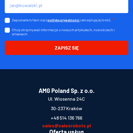
Zapoznałem/łam się z
i akceptuję jej treść.
*
polityką prywatności
Chcę otrzymywać informacje o nowych artykułach, nowościach i
zmianach.
*
ZAPISZ SIĘ
AMG Poland Sp. z o.o.
Ul. Wiosenna 24C
30-237 Kraków
+48 514 136 766
sales@salesrobots.pl
Oferta usług