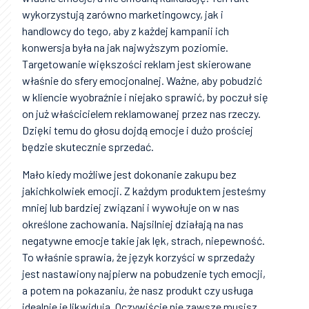
wykorzystują zarówno marketingowcy, jak i
handlowcy do tego, aby z każdej kampanii ich
konwersja była na jak najwyższym poziomie.
Targetowanie większości reklam jest skierowane
właśnie do sfery emocjonalnej. Ważne, aby pobudzić
w kliencie wyobraźnie i niejako sprawić, by poczuł się
on już właścicielem reklamowanej przez nas rzeczy.
Dzięki temu do głosu dojdą emocje i dużo prościej
będzie skutecznie sprzedać.
Mało kiedy możliwe jest dokonanie zakupu bez
jakichkolwiek emocji. Z każdym produktem jesteśmy
mniej lub bardziej związani i wywołuje on w nas
określone zachowania. Najsilniej działają na nas
negatywne emocje takie jak lęk, strach, niepewność.
To właśnie sprawia, że język korzyści w sprzedaży
jest nastawiony najpierw na pobudzenie tych emocji,
a potem na pokazaniu, że nasz produkt czy usługa
idealnie je likwidują. Oczywiście nie zawsze musisz