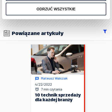
(średnia ocen: 5.00 na bazie 4 opinii)
ODRZUĆ WSZYSTKIE
Powiązane artykuły
Mateusz Walczak
4/22/2022
7 min czytania
10 technik sprzedaży
dla każdej branży