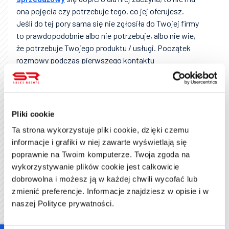
ona pojęcia czy potrzebuje tego, co jej oferujesz.
Jeśli do tej pory sama się nie zgłosiła do Twojej firmy
to prawdopodobnie albo nie potrzebuje, albo nie wie,
że potrzebuje Twojego produktu / usługi. Początek
rozmowy podczas pierwszego kontaktu
telefonicznego to idealny sposób na to, aby taką
potrzebę w niej wzbudzić. Bardzo często spotkasz
się z tym, że sprzedawca pokazuje Ci, że Twoja
konkurencja już dane rozwiązanie wprowadziła i jeśli
Pliki cookie
nie chcesz zostać w tyle to Ty też powinieneś. Inną
Ta strona wykorzystuje pliki cookie, dzięki czemu
popularną zagrywką jest pokazanie Tobie braków
informacje i grafiki w niej zawarte wyświetlają się
jakie posiadasz. To rozwiązanie idealnie sprawdza się
poprawnie na Twoim komputerze. Twoja zgoda na
w przypadku firm do pozycjonowania. Usłyszysz
wykorzystywanie plików cookie jest całkowicie
wtedy tekst typu: „trafiłem na Pana stronę, treści na
dobrowolna i możesz ją w każdej chwili wycofać lub
niej publikowane są bardzo ciekawe i warte
zmienić preferencje. Informacje znajdziesz w opisie i w
przeczytania, ale zauważyłem, że nie pokazują się
naszej Polityce prywatności.
wysoko w wynikach wyszukiwania Google, czy
chciałby Pan to zmienić?”. Mamy tutaj jeszcze