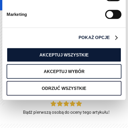
historycznej wartości (np. backlinki, cytowania).
Brak przekierowań po usunięciu treści – skutkuje
Marketing
błędami 404 i stratą wartości SEO.
Zbyt agresywne podejście – masowe usuwanie
treści bez strategii może zaszkodzić strukturze
strony.
POKAŻ OPCJE
Ignorowanie intencji użytkownika – pozostawienie
materiałów, które są nieczytelne lub nieadekwatne
do potrzeb odbiorców.
AKCEPTUJ WSZYSTKIE
Pominięcie możliwości aktualizacji – niektóre
artykuły można skutecznie odświeżyć, zamiast
AKCEPTUJ WYBÓR
usuwać je całkowicie.
ODRZUĆ WSZYSTKIE
Oceń ten artykuł
Bądź pierwszą osobą do oceny tego artykułu!