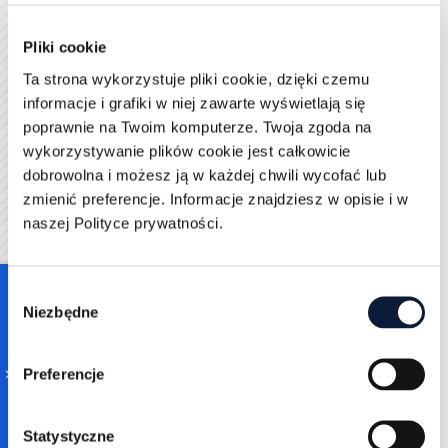
Dlatego każdą zmianę należy poprzedzić analizą
kontekstu technicznego i merytorycznego.
Pliki cookie
Aby uniknąć błędów, dobrze jest dokumentować cały
Ta strona wykorzystuje pliki cookie, dzięki czemu
proces. Spisanie, które treści zostały usunięte, które
informacje i grafiki w niej zawarte wyświetlają się
zaktualizowane, a które połączone, pomoże nie tylko
poprawnie na Twoim komputerze. Twoja zgoda na
utrzymać kontrolę nad projektem, ale również
wykorzystywanie plików cookie jest całkowicie
analizować jego efekty w dłuższej perspektywie.
dobrowolna i możesz ją w każdej chwili wycofać lub
zmienić preferencje. Informacje znajdziesz w opisie i w
Najczęstsze błędy podczas
naszej Polityce prywatności.
content pruning
Choć content pruning może przynieść znaczące
Consent
korzyści dla widoczności i jakości strony, to
Niezbędne
Selection
nieumiejętne podejście do tego procesu może mieć
odwrotny efekt. Warto znać najczęstsze pułapki, by
Preferencje
uniknąć ich podczas pracy nad treścią:
Brak analizy przed usunięciem – kasowanie treści
Statystyczne
tylko dlatego, że jest stara, bez sprawdzenia jej