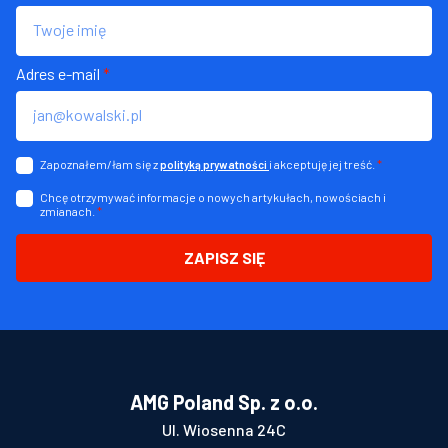
Adres e-mail
*
Zapoznałem/łam się z
i akceptuję jej treść.
*
polityką prywatności
Chcę otrzymywać informacje o nowych artykułach, nowościach i
zmianach.
*
ZAPISZ SIĘ
AMG Poland Sp. z o.o.
Ul. Wiosenna 24C