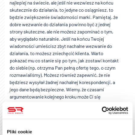
najlepiej na świecie, ale jeśli nie wezwiesz na końcu
skutecznie do działania, to jedyne co osiągniesz, to
będzie zwiększenie świadomości marki. Pamiętaj, że
dobre wezwanie do działania powinno być z jednej
strony skuteczne, ale nie możesz zapominać o tym,
aby wyglądało naturalnie. Jeśli na końcu Twojej
wiadomości umieścisz zbyt nachalne wezwanie do
działania, to możesz zniechęcić klienta. Warto
pokazać mu co stanie się po tym, jak zostawi kontakt
do siebie (np. otrzyma Pan pełną ofertę tego, o czym
rozmawialiśmy). Możesz również zapewnić, że nie
będziesz wysyłał żadnej nachalnej korespondencji, a
jego dane będą bezpieczne. Wiemy, że czasami
argumentowanie kolejnego kroku może Ci się
wydawać niepotrzebne. Prawda jest jednak taka, że
ludzki mózg lubi wiedzieć co będzie dalej. Nawet jeśli
to wytłumaczenie jest bardzo oczywiste. Po prostu
lubimy wiedzieć, bo czujemy się dzięki temu pewniej.
Pliki cookie