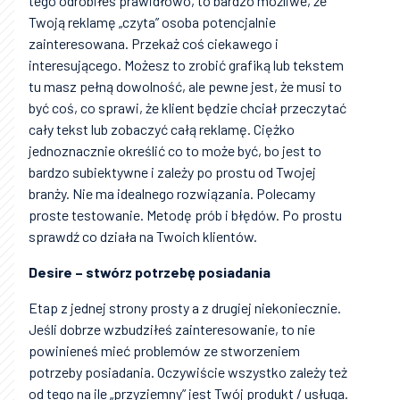
tego odrobiłeś prawidłowo, to bardzo możliwe, że
Twoją reklamę „czyta” osoba potencjalnie
zainteresowana. Przekaż coś ciekawego i
interesującego. Możesz to zrobić grafiką lub tekstem
tu masz pełną dowolność, ale pewne jest, że musi to
być coś, co sprawi, że klient będzie chciał przeczytać
cały tekst lub zobaczyć całą reklamę. Ciężko
jednoznacznie określić co to może być, bo jest to
bardzo subiektywne i zależy po prostu od Twojej
branży. Nie ma idealnego rozwiązania. Polecamy
proste testowanie. Metodę prób i błędów. Po prostu
sprawdź co działa na Twoich klientów.
Desire – stwórz potrzebę posiadania
Etap z jednej strony prosty a z drugiej niekoniecznie.
Jeśli dobrze wzbudziłeś zainteresowanie, to nie
powinieneś mieć problemów ze stworzeniem
potrzeby posiadania. Oczywiście wszystko zależy też
od tego na ile „przyziemny” jest Twój produkt / usługa.