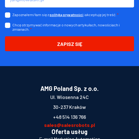
Zapoznałem/łam się z
i akceptuję jej treść.
*
polityką prywatności
Chcę otrzymywać informacje o nowych artykułach, nowościach i
zmianach.
*
ZAPISZ SIĘ
AMG Poland Sp. z o.o.
Ul. Wiosenna 24C
30-237 Kraków
+48 514 136 766
sales@salesrobots.pl
Oferta usług
E-mail Marketing Automation