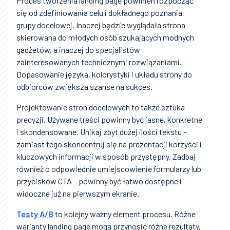
Proces tworzenia landing page powinien rozpocząć
się od zdefiniowania celu i dokładnego poznania
grupy docelowej. Inaczej będzie wyglądała strona
skierowana do młodych osób szukających modnych
gadżetów, a inaczej do specjalistów
zainteresowanych technicznymi rozwiązaniami.
Dopasowanie języka, kolorystyki i układu strony do
odbiorców zwiększa szanse na sukces.
Projektowanie stron docelowych to także sztuka
precyzji. Używane treści powinny być jasne, konkretne
i skondensowane. Unikaj zbyt dużej ilości tekstu –
zamiast tego skoncentruj się na prezentacji korzyści i
kluczowych informacji w sposób przystępny. Zadbaj
również o odpowiednie umiejscowienie formularzy lub
przycisków CTA – powinny być łatwo dostępne i
widoczne już na pierwszym ekranie.
Testy A/B
to kolejny ważny element procesu. Różne
warianty landing page mogą przynosić różne rezultaty,