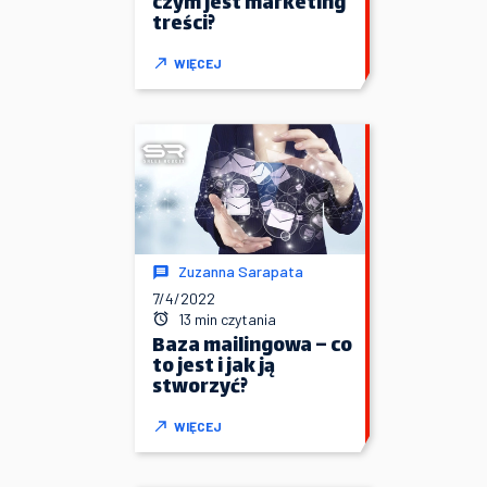
czym jest marketing
treści?
WIĘCEJ
Zuzanna Sarapata
7/4/2022
13 min czytania
Baza mailingowa – co
to jest i jak ją
stworzyć?
WIĘCEJ