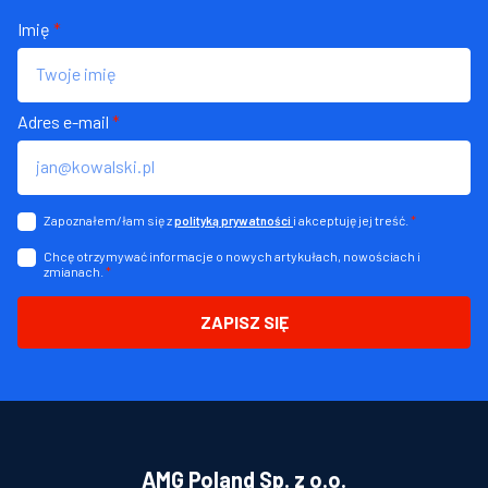
Imię
*
Adres e-mail
*
Zapoznałem/łam się z
i akceptuję jej treść.
*
polityką prywatności
Chcę otrzymywać informacje o nowych artykułach, nowościach i
zmianach.
*
ZAPISZ SIĘ
AMG Poland Sp. z o.o.