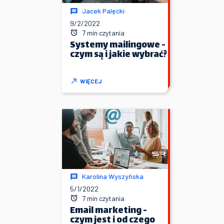
Jacek Palęcki
9/2/2022
7 min czytania
Systemy mailingowe -
czym są i jakie wybrać?
WIĘCEJ
Karolina Wyszyńska
5/1/2022
7 min czytania
Email marketing -
czym jest i od czego