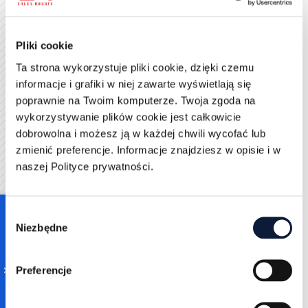
estetyczne i funkcjonalne. Przykładem mogą być
strony promujące konkretne produkty lub wydarzenia,
które w przejrzysty sposób komunikują wartość i
Pliki cookie
prowadzą użytkownika do podjęcia decyzji. Warto
Ta strona wykorzystuje pliki cookie, dzięki czemu
analizować udane projekty z różnych branż, aby
informacje i grafiki w niej zawarte wyświetlają się
zainspirować się ich podejściem i przenieść dobre
poprawnie na Twoim komputerze. Twoja zgoda na
praktyki na własny grunt.
wykorzystywanie plików cookie jest całkowicie
dobrowolna i możesz ją w każdej chwili wycofać lub
Strony docelowe marek takich jak Apple czy Nike to
zmienić preferencje. Informacje znajdziesz w opisie i w
doskonałe przykłady połączenia minimalistycznego
naszej Polityce prywatności.
designu z precyzyjnie dobraną treścią. Dzięki
prostocie użytkownik od razu wie, co ma zrobić, a
całość budzi pozytywne emocje. Warto jednak
Consent
pamiętać, że każda branża ma swoje specyficzne
Niezbędne
Selection
wymagania, dlatego należy dostosować podejście do
własnych potrzeb.
Preferencje
Podsumowanie