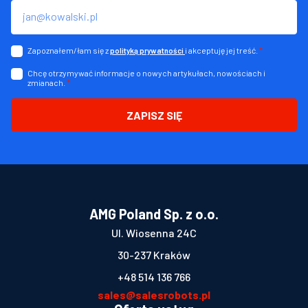
Zapoznałem/łam się z
i akceptuję jej treść.
*
polityką prywatności
Chcę otrzymywać informacje o nowych artykułach, nowościach i
zmianach.
*
ZAPISZ SIĘ
AMG Poland Sp. z o.o.
Ul. Wiosenna 24C
30-237 Kraków
+48 514 136 766
sales@salesrobots.pl