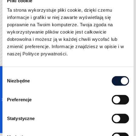
Pliki cookie
stronie?
Ta strona wykorzystuje pliki cookie, dzięki czemu
informacje i grafiki w niej zawarte wyświetlają się
Wdrożenie zasad E-E-A-T nie musi być trudne, ale
poprawnie na Twoim komputerze. Twoja zgoda na
wymaga świadomego podejścia i ustandaryzowania
wykorzystywanie plików cookie jest całkowicie
procesów
marketingu treści
. Oto kilka wskazówek,
dobrowolna i możesz ją w każdej chwili wycofać lub
które pomogą w praktyce:
zmienić preferencje. Informacje znajdziesz w opisie i w
Zdefiniuj autorów treści – stwórz sekcję „o
naszej Polityce prywatności.
autorze” przy każdym artykule.
Buduj profile ekspertów – rozważ założenie stron
profilowych z linkami do ich publikacji,
Consent
doświadczenia, social mediów czy publikacji
Niezbędne
Selection
naukowych.
Stosuj cytowania i przypisy – nawet w formie
linków źródłowych na końcu tekstu.
Preferencje
Twórz treści z perspektywy praktyka – dziel się
doświadczeniami, opiniami i wnioskami, które nie
Statystyczne
są dostępne w innych źródłach.
Monitoruj reputację marki online – dbaj o obecność
w mediach branżowych, zdobywaj cytowania,