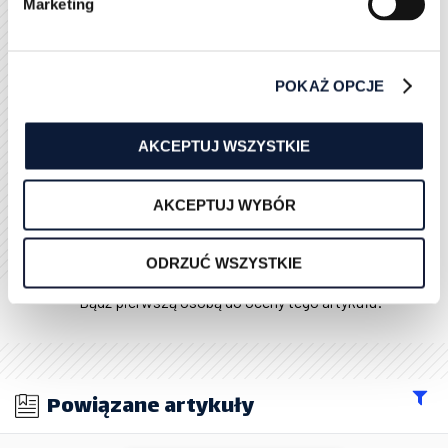
Marketing
komentarze ekspertów, udział w wydarzeniach.
Stosuj strukturę danych (schema.org) –
szczególnie przy oznaczaniu autorów, recenzji,
artykułów.
POKAŻ OPCJE
Pamiętaj, że AI może być pomocnym narzędziem – ale
to człowiek, jego wiedza i doświadczenie, budują
AKCEPTUJ WSZYSTKIE
realną wartość i wiarygodność w oczach Google.
AKCEPTUJ WYBÓR
Oceń ten artykuł
ODRZUĆ WSZYSTKIE
Bądź pierwszą osobą do oceny tego artykułu!
Powiązane artykuły