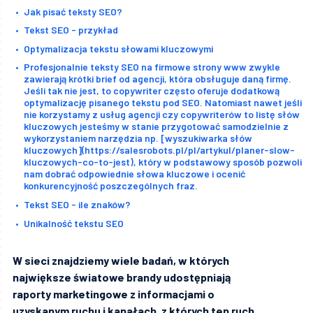
Jak pisać teksty SEO?
Tekst SEO - przykład
Optymalizacja tekstu słowami kluczowymi
Profesjonalnie teksty SEO na firmowe strony www zwykle
zawierają krótki brief od agencji, która obsługuje daną firmę.
Jeśli tak nie jest, to copywriter często oferuje dodatkową
optymalizację pisanego tekstu pod SEO. Natomiast nawet jeśli
nie korzystamy z usług agencji czy copywriterów to listę słów
kluczowych jesteśmy w stanie przygotować samodzielnie z
wykorzystaniem narzędzia np. [wyszukiwarka słów
kluczowych](https://salesrobots.pl/pl/artykul/planer-slow-
kluczowych-co-to-jest), który w podstawowy sposób pozwoli
nam dobrać odpowiednie słowa kluczowe i ocenić
konkurencyjność poszczególnych fraz.
Tekst SEO - ile znaków?
Unikalność tekstu SEO
W sieci znajdziemy wiele badań, w których
największe światowe brandy udostępniają
raporty marketingowe z informacjami o
uzyskanym ruchu i kanałach, z których ten ruch