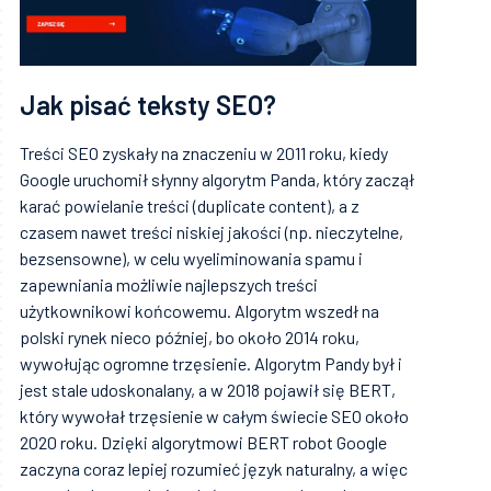
Jak pisać teksty SEO?
Treści SEO zyskały na znaczeniu w 2011 roku, kiedy
Google uruchomił słynny algorytm Panda, który zaczął
karać powielanie treści (duplicate content), a z
czasem nawet treści niskiej jakości (np. nieczytelne,
bezsensowne), w celu wyeliminowania spamu i
zapewniania możliwie najlepszych treści
użytkownikowi końcowemu. Algorytm wszedł na
polski rynek nieco później, bo około 2014 roku,
wywołując ogromne trzęsienie. Algorytm Pandy był i
jest stale udoskonalany, a w 2018 pojawił się BERT,
który wywołał trzęsienie w całym świecie SEO około
2020 roku. Dzięki algorytmowi BERT robot Google
zaczyna coraz lepiej rozumieć język naturalny, a więc