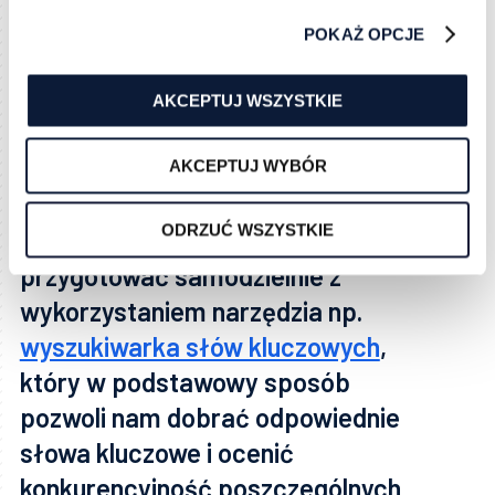
tak nie jest, to copywriter często
POKAŻ OPCJE
oferuje dodatkową optymalizację
pisanego tekstu pod SEO.
AKCEPTUJ WSZYSTKIE
Natomiast nawet jeśli nie
korzystamy z usług agencji czy
AKCEPTUJ WYBÓR
copywriterów to listę słów
ODRZUĆ WSZYSTKIE
kluczowych jesteśmy w stanie
przygotować samodzielnie z
wykorzystaniem narzędzia np.
wyszukiwarka słów kluczowych
,
który w podstawowy sposób
pozwoli nam dobrać odpowiednie
słowa kluczowe i ocenić
konkurencyjność poszczególnych