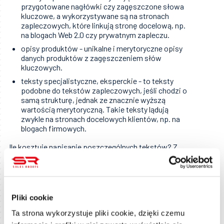
przygotowane nagłówki czy zagęszczone słowa
kluczowe, a wykorzystywane są na stronach
zapleczowych, które linkują stronę docelową, np.
na blogach Web 2.0 czy prywatnym zapleczu.
opisy produktów - unikalne i merytoryczne opisy
danych produktów z zagęszczeniem słów
kluczowych.
teksty specjalistyczne, eksperckie - to teksty
podobne do tekstów zapleczowych, jeśli chodzi o
samą strukturę, jednak ze znacznie wyższą
wartością merytoryczną. Takie teksty lądują
zwykle na stronach docelowych klientów, np. na
blogach firmowych.
Ile kosztuje napisanie poszczególnych tekstów? Z
copywriterami rozliczamy się za ilość znaków ze
spacjami (zzs), a stawki liczone są za 1000
napisanych zzs. Przykładowy cennik tekstów SEO:
Pliki cookie
Teksty preclowe, katalogowe czy zapleczowe w
Ta strona wykorzystuje pliki cookie, dzięki czemu
popularnych sieciach dla copywriterów to koszt od 2-