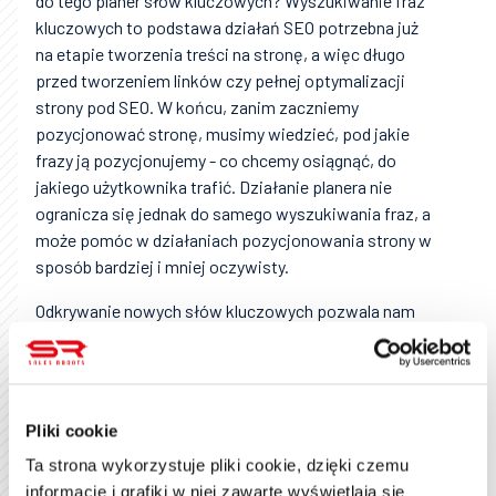
do tego planer słów kluczowych? Wyszukiwanie fraz
kluczowych to podstawa działań SEO potrzebna już
na etapie tworzenia treści na stronę, a więc długo
przed tworzeniem linków czy pełnej optymalizacji
strony pod SEO. W końcu, zanim zaczniemy
pozycjonować stronę, musimy wiedzieć, pod jakie
frazy ją pozycjonujemy - co chcemy osiągnąć, do
jakiego użytkownika trafić. Działanie planera nie
ogranicza się jednak do samego wyszukiwania fraz, a
może pomóc w działaniach pozycjonowania strony w
sposób bardziej i mniej oczywisty.
Odkrywanie nowych słów kluczowych pozwala nam
nie tylko dobrać odpowiednie frazy do działań SEO, ale
też tak zwane długie ogony, czyli rozszerzenia frazy
podstawowej. Takie frazy są niezwykle przydatne w
branżach o dużej konkurencji, gdzie rywalizacja o
Pliki cookie
pierwsze miejsca organicznych wyników
Ta strona wykorzystuje pliki cookie, dzięki czemu
wyszukiwania jest bardzo zacięta, przez co może się
informacje i grafiki w niej zawarte wyświetlają się