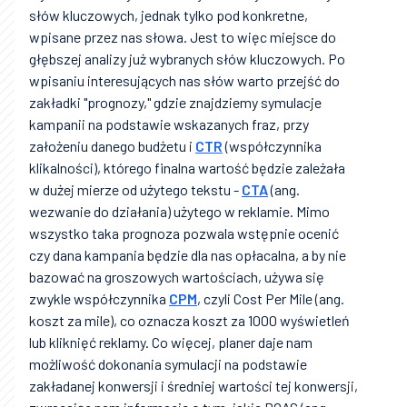
słów kluczowych, jednak tylko pod konkretne,
wpisane przez nas słowa. Jest to więc miejsce do
głębszej analizy już wybranych słów kluczowych. Po
wpisaniu interesujących nas słów warto przejść do
zakładki "prognozy," gdzie znajdziemy symulacje
kampanii na podstawie wskazanych fraz, przy
założeniu danego budżetu i
CTR
(współczynnika
klikalności), którego finalna wartość będzie zależała
w dużej mierze od użytego tekstu -
CTA
(ang.
wezwanie do działania) użytego w reklamie. Mimo
wszystko taka prognoza pozwala wstępnie ocenić
czy dana kampania będzie dla nas opłacalna, a by nie
bazować na groszowych wartościach, używa się
zwykle współczynnika
CPM
, czyli Cost Per Mile (ang.
koszt za mile), co oznacza koszt za 1000 wyświetleń
lub kliknięć reklamy. Co więcej, planer daje nam
możliwość dokonania symulacji na podstawie
zakładanej konwersji i średniej wartości tej konwersji,