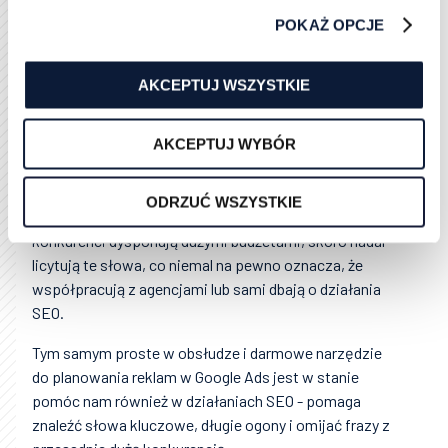
to ogólne rynkowe zapotrzebowanie na dany towar lub
usługę, za czym idą przedsiębiorcy, którzy chcą
POKAŻ OPCJE
dotrzeć do konsumentów z wykorzystaniem reklam.
Oznacza to, że takie słowo kluczowe niemal zawsze
AKCEPTUJ WSZYSTKIE
będzie miało 3-4 reklamy na górze wyników
wyszukiwania, co zmniejsza wartość organicznego
ruchu, ponieważ znaczna część z tego ruchu zostanie
AKCEPTUJ WYBÓR
przechwycona przez płatne reklamy. Natomiast
wysoka konkurencja licytowania reklam połączona z
ODRZUĆ WSZYSTKIE
wysokimi stawkami za kliknięcie, wskazuje, że
konkurenci dysponują dużymi budżetami, skoro nadal
licytują te słowa, co niemal na pewno oznacza, że
współpracują z agencjami lub sami dbają o działania
SEO.
Tym samym proste w obsłudze i darmowe narzędzie
do planowania reklam w Google Ads jest w stanie
pomóc nam również w działaniach SEO - pomaga
znaleźć słowa kluczowe, długie ogony i omijać frazy z