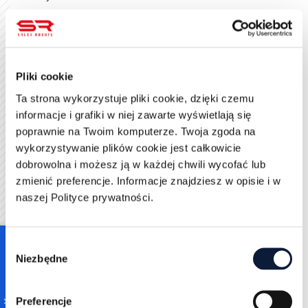
Drop-off rate – ile osób rozpoczęło wypełnianie,
ale go nie ukończyło.
Warto korzystać z narzędzi typu Hotjar czy Google
Analytics, by analizować zachowania użytkowników.
Pliki cookie
Testy A/B
pomagają ocenić, które wersje formularza
Ta strona wykorzystuje pliki cookie, dzięki czemu
działają najlepiej – np. porównując różne układy pól,
informacje i grafiki w niej zawarte wyświetlają się
treść CTA czy długość formularza.
poprawnie na Twoim komputerze. Twoja zgoda na
Na podstawie zebranych danych możliwe jest
wykorzystywanie plików cookie jest całkowicie
wdrażanie drobnych zmian, które w dłuższej
dobrowolna i możesz ją w każdej chwili wycofać lub
perspektywie znacząco poprawiają wyniki.
zmienić preferencje. Informacje znajdziesz w opisie i w
Optymalizacja formularza to proces ciągły – raz
naszej Polityce prywatności.
stworzony formularz nie powinien być „zamrożony”,
ale dostosowywany do zmieniających się potrzeb
użytkowników.
Consent
Niezbędne
Selection
Preferencje
Oceń ten artykuł