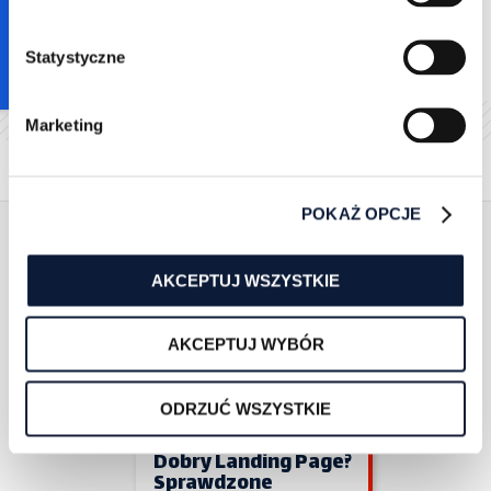
Bądź pierwszą osobą do oceny tego artykułu!
Statystyczne
Marketing
Powiązane artykuły
POKAŻ OPCJE
AKCEPTUJ WSZYSTKIE
AKCEPTUJ WYBÓR
Zuzanna Sarapata
12/5/2024
ODRZUĆ WSZYSTKIE
5 min czytania
Jak Zaprojektować
Dobry Landing Page?
Sprawdzone