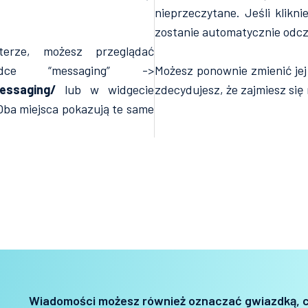
nieprzeczytane. Jeśli klikn
zostanie automatycznie odcz
terze, możesz przeglądać
dce “messaging” ->
Możesz ponownie zmienić jej 
essaging/
lub w widgecie
zdecydujesz, że zajmiesz się 
ba miejsca pokazują te same
Wiadomości możesz również oznaczać gwiazdką, c