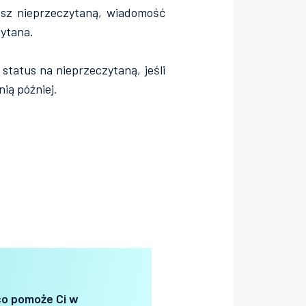
iesz nieprzeczytaną, wiadomość
ytana.
status na nieprzeczytaną, jeśli
nią później.
o pomoże Ci w