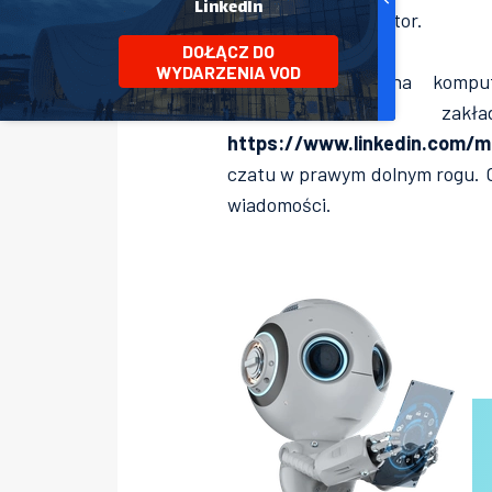
LinkedIn
jak działa komunikator.
DOŁĄCZ DO
WYDARZENIA VOD
Jeśli pracujesz na kompu
wiadomości w zakła
https://www.linkedin.com/m
czatu w prawym dolnym rogu. O
wiadomości.