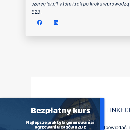
szereg lekcji, które krok po kroku wprowadz
B2B.
Bezpłatny kurs
KOMUNIKATOR LINKED
Najlepsze praktyki generowania i
ogrzewania leadów B2B z
Zanim zaczniesz odpowiadać na