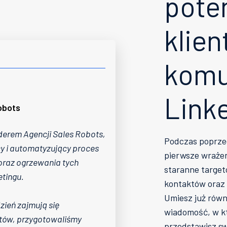
pote
klie
komu
Link
obots
derem Agencji Sales Robots,
Podczas poprzed
y i automatyzujący proces
pierwsze wrażen
oraz ogrzewania tych
staranne target
tingu.
kontaktów oraz 
Umiesz już równ
dzień zajmują się
wiadomość, w kt
ntów, przygotowaliśmy
przedstawisz sw