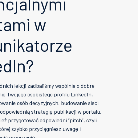
ncjalnymi
ntami w
nikatorze
edIn?
nich lekcji zadbaliśmy wspólnie o dobre
ie Twojego osobistego profilu LinkedIn,
owanie osób decyzyjnych, budowanie sieci
odpowiednią strategię publikacji w portalu.
ież przygotować odpowiedni “pitch”, czyli
órej szybko przyciągniesz uwagę i
oją propozycję.