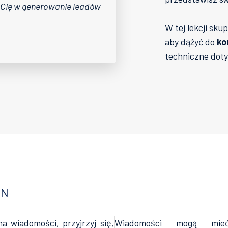
ą Cię w generowanie leadów
W tej lekcji sk
aby dążyć do
ko
techniczne doty
IN
 wiadomości, przyjrzyj się,
Wiadomości mogą mie