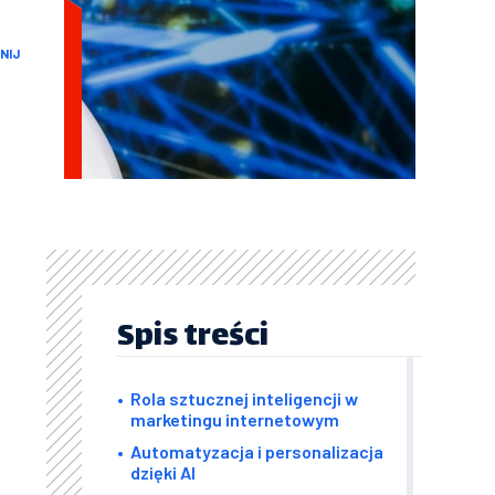
NIJ
Spis treści
Rola sztucznej inteligencji w
marketingu internetowym
Automatyzacja i personalizacja
dzięki AI