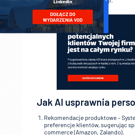
oraz współczynnik konwersji.
LinkedIn
DOŁĄCZ DO
WYDARZENIA VOD
Jak AI usprawnia perso
Rekomendacje produktowe – Systemy
preferencje klientów, sugerując sp
commerce (Amazon, Zalando).