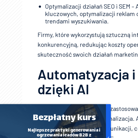
Optymalizacji działań SEO i SEM – 
kluczowych, optymalizacji reklam 
trendami wyszukiwania.
Firmy, które wykorzystują sztuczną i
konkurencyjną, redukując koszty ope
skuteczność swoich działań marketi
Automatyzacja i
dzięki AI
Jednym z najważniejszych zastosowań
Bezpłatny kurs
jest automatyzacja
i personalizacja. 
dopasowanych treści i komunikacji, 
Najlepsze praktyki generowania i
ogrzewania leadów B2B z