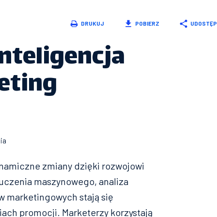
DRUKUJ
POBIERZ
UDOSTĘP
inteligencja
eting
ia
namiczne zmiany dzięki rozwojowi
my uczenia maszynowego, analiza
w marketingowych stają się
ch promocji. Marketerzy korzystają