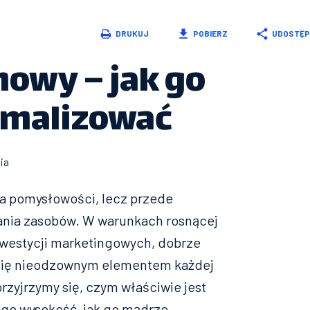
DRUKUJ
POBIERZ
UDOSTĘP
owy – jak go
tymalizować
ia
ia pomysłowości, lecz przede
nia zasobów. W warunkach rosnącej
inwestycji marketingowych, dobrze
 się nieodzownym elementem każdej
przyjrzymy się, czym właściwie jest
ego wysokość, jak go mądrze