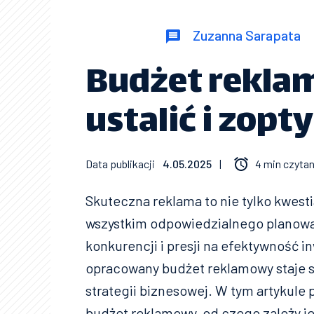
Zuzanna Sarapata
Budżet reklam
ustalić i zop
Data publikacji
4.05.2025
|
4 min czytan
Skuteczna reklama to nie tylko kwest
wszystkim odpowiedzialnego planowa
konkurencji i presji na efektywność 
opracowany budżet reklamowy staje
strategii biznesowej. W tym artykule 
budżet reklamowy, od czego zależy j