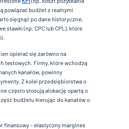
określone
KPI
(np. koszt pozyskania
ją powiązać budżet z realnymi
arto sięgnąć po dane historyczne,
 stawki (np. CPC lub CPL), które
i.
ien opierać się zarówno na
ch testowych. Firmy, które wchodzą
 znanych kanałów, powinny
ymenty. Z kolei przedsiębiorstwa o
ne często stosują alokację opartą o
część budżetu kierując do kanałów o
or finansowy – elastyczny margines