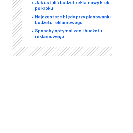
Jak ustalić budżet reklamowy krok
po kroku
Najczęstsze błędy przy planowaniu
budżetu reklamowego
Sposoby optymalizacji budżetu
reklamowego