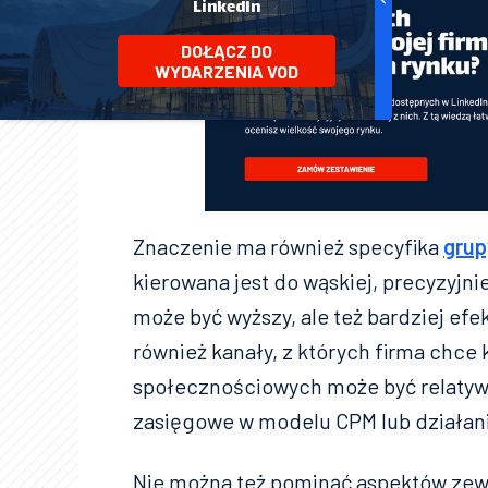
LinkedIn
DOŁĄCZ DO
WYDARZENIA VOD
Znaczenie ma również specyfika
grup
kierowana jest do wąskiej, precyzyjni
może być wyższy, ale też bardziej ef
również kanały, z których firma chce
społecznościowych może być relatywn
zasięgowe w modelu CPM lub działania
Nie można też pominąć aspektów zew