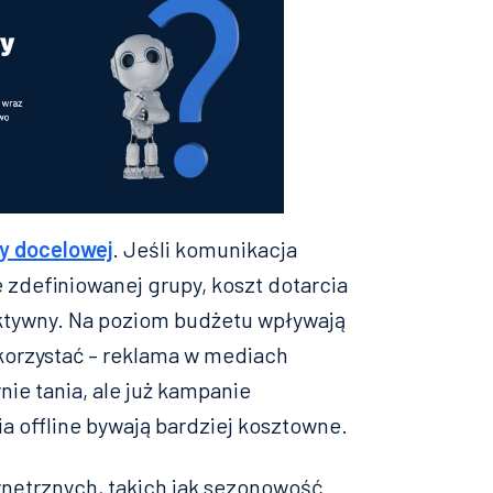
y docelowej
. Jeśli komunikacja
e zdefiniowanej grupy, koszt dotarcia
ektywny. Na poziom budżetu wpływają
 korzystać – reklama w mediach
ie tania, ale już kampanie
 offline bywają bardziej kosztowne.
nętrznych, takich jak sezonowość