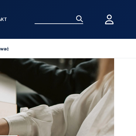
AKT
zować