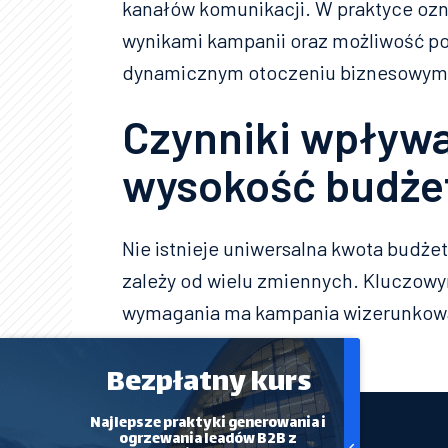
kanałów komunikacji. W praktyce ozn
wynikami kampanii oraz możliwość po
dynamicznym otoczeniu biznesowym
Czynniki wpływa
wysokość budże
Nie istnieje uniwersalna kwota budż
zależy od wielu zmiennych. Kluczowy
wymagania ma kampania wizerunkowa,
– retencyjna.
Bezpłatny kurs
Najlepsze praktyki generowania i
ogrzewania leadów B2B z