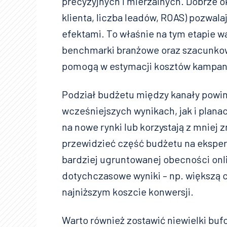
precyzyjnych i mierzalnych. Dobrze 
klienta, liczba leadów, ROAS) pozwala
efektami. To właśnie na tym etapie w
benchmarki branżowe oraz szacunkowe
pomogą w estymacji kosztów kampani
Podział budżetu między kanały powin
wcześniejszych wynikach, jak i plana
na nowe rynki lub korzystają z mniej
przewidzieć część budżetu na eksper
bardziej ugruntowanej obecności onli
dotychczasowe wyniki – np. większą 
najniższym koszcie konwersji.
Warto również zostawić niewielki buf