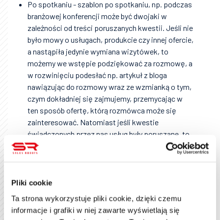
Po spotkaniu - szablon po spotkaniu, np. podczas
branżowej konferencji może być dwojaki w
zależności od treści poruszanych kwestii. Jeśli nie
było mowy o usługach, produkcie czy innej ofercie,
a nastąpiła jedynie wymiana wizytówek, to
możemy we wstępie podziękować za rozmowę, a
w rozwinięciu podesłać np. artykuł z bloga
nawiązując do rozmowy wraz ze wzmianką o tym,
czym dokładniej się zajmujemy, przemycając w
ten sposób ofertę, którą rozmówca może się
zainteresować. Natomiast jeśli kwestie
świadczonych przez nas usług były poruszane, to
możemy podesłać stosowne materiały bez
zbędnego lania wody z nadzieją na odpowiedź i
potencjalne pozyskanie klienta.
Pliki cookie
Po spotkaniu biznesowym - taki szablon powinien
Ta strona wykorzystuje pliki cookie, dzięki czemu
przedstawiać wszystkie materiały w przejrzysty
informacje i grafiki w niej zawarte wyświetlają się
sposób, ponieważ cały grunt został już