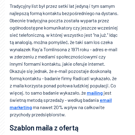
Tradycyjny list był przez setki lat jedyną i tym samym
najlepszą formą kontaktu bezpośredniego na dystans.
Obecnie tradycyjna poczta została wyparta przez
ogólnodostępne komunikatory czy jeszcze wcześniej
sieć telefoniczną, w której wszystko jest "na już." Idąc
tą analogią, można pomyśleć, że taki sam los czeka
wynalazek Ray'a Tomlinsona z 1971 roku - adres e-mail
w zderzeniu z mediami społecznościowymi czy
innymi formami kontaktu, jakie oferuje internet.
Okazuje się jednak, że e-mail pozostaje doskonałą
formą kontaktu - badanie firmy Radicati wykazało, że
z maila korzysta ponad połowa ludzkiej populacji. Co
więcej, to samo badanie wykazało, że
mailing
jest
świetną metodą sprzedaży - według badania
email
marketing
ma nawet 20% wpływ na całkowite
przychody przedsiębiorstw.
Szablon maila z ofertą