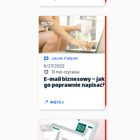
Jacek Palęcki
6/27/2022
13 min czytania
E-mail biznesowy – jak
go poprawnie napisać?
WIĘCEJ