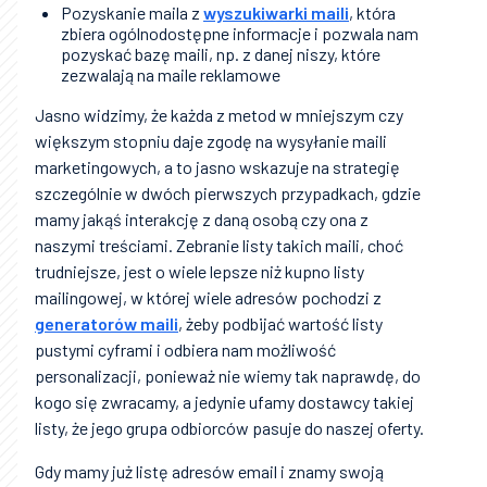
Pozyskanie maila z
wyszukiwarki maili
, która
zbiera ogólnodostępne informacje i pozwala nam
pozyskać bazę maili, np. z danej niszy, które
zezwalają na maile reklamowe
Jasno widzimy, że każda z metod w mniejszym czy
większym stopniu daje zgodę na wysyłanie maili
marketingowych, a to jasno wskazuje na strategię
szczególnie w dwóch pierwszych przypadkach, gdzie
mamy jakąś interakcję z daną osobą czy ona z
naszymi treściami. Zebranie listy takich maili, choć
trudniejsze, jest o wiele lepsze niż kupno listy
mailingowej, w której wiele adresów pochodzi z
generatorów maili
, żeby podbijać wartość listy
pustymi cyframi i odbiera nam możliwość
personalizacji, ponieważ nie wiemy tak naprawdę, do
kogo się zwracamy, a jedynie ufamy dostawcy takiej
listy, że jego grupa odbiorców pasuje do naszej oferty.
Gdy mamy już listę adresów email i znamy swoją