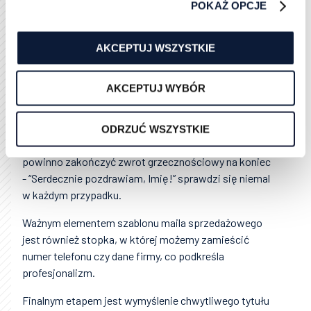
Oczywiście warto przygotować również szablon,
POKAŻ OPCJE
jeśli odpowiedź na zapytanie będzie pozytywna, a
więc krótkie podziękowanie za informacje i
AKCEPTUJ WSZYSTKIE
poświęcony czas, z przejściem do rozwinięcia z
przedstawieniem oferty biznesowej.
AKCEPTUJ WYBÓR
Po rozwinięciu należy zamieścić krótkie
podziękowanie czy informację zachęcającą do
dalszego kontaktu, w zależności od treści rozwinięcia
ODRZUĆ WSZYSTKIE
i tergetu, do którego budujemy dany szablon. Całość
powinno zakończyć zwrot grzecznościowy na koniec
- “Serdecznie pozdrawiam, Imię!” sprawdzi się niemal
w każdym przypadku.
Ważnym elementem szablonu maila sprzedażowego
jest również stopka, w której możemy zamieścić
numer telefonu czy dane firmy, co podkreśla
profesjonalizm.
Finalnym etapem jest wymyślenie chwytliwego tytułu