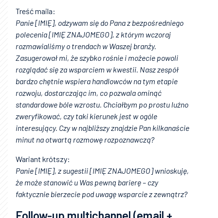
Treść maila:
Panie [IMIĘ], odzywam się do Pana z bezpośredniego
polecenia [IMIĘ ZNAJOMEGO], z którym wczoraj
rozmawialiśmy o trendach w Waszej branży.
Zasugerował mi, że szybko rośnie i możecie powoli
rozglądać się za wsparciem w kwestii. Nasz zespół
bardzo chętnie wspiera handlowców na tym etapie
rozwoju, dostarczając im, co pozwala ominąć
standardowe bóle wzrostu. Chciałbym po prostu luźno
zweryfikować, czy taki kierunek jest w ogóle
interesujący. Czy w najbliższy znajdzie Pan kilkanaście
minut na otwartą rozmowę rozpoznawczą?
Wariant krótszy:
Panie [IMIĘ], z sugestii [IMIĘ ZNAJOMEGO] wnioskuję,
że może stanowić u Was pewną barierę – czy
faktycznie bierzecie pod uwagę wsparcie z zewnątrz?
Follow-up multichannel (email +