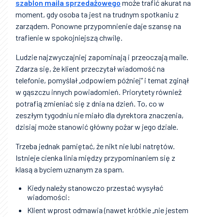
szablon maila sprzedażowego
może trafić akurat na
moment, gdy osoba ta jest na trudnym spotkaniu z
zarządem. Ponowne przypomnienie daje szansę na
trafienie w spokojniejszą chwilę.
Ludzie najzwyczajniej zapominają i przeoczają maile.
Zdarza się, że klient przeczytał wiadomość na
telefonie, pomyślał „odpowiem później” i temat zginął
w gąszczu innych powiadomień. Priorytety również
potrafią zmieniać się z dnia na dzień. To, co w
zeszłym tygodniu nie miało dla dyrektora znaczenia,
dzisiaj może stanowić główny pożar w jego dziale.
Trzeba jednak pamiętać, że nikt nie lubi natrętów.
Istnieje cienka linia między przypominaniem się z
klasą a byciem uznanym za spam.
Kiedy należy stanowczo przestać wysyłać
wiadomości:
Klient wprost odmawia (nawet krótkie „nie jestem