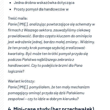
Jedna drobna wskazówka dotycząca
Prosty pomysł dla handlowców w
Treść maila:
Panie [IMIĘ], analizując powtarzające się schematy w
firmach z Waszego sektora, zauważyliśmy ciekawą
prawidłowość. Bardzo często kluczem do ominięcia
jest wdrożenie jednej, bardzo małej zmiany:. Widzimy,
że ten prosty krok pomaga szybciej zrealizować
kwartalny. Być może ten krótki pomysł przyda się
podczas Państwa najbliższego zebrania z
handlowcami. Czy to podejście brzmi dla Pana
logicznie?
Wariant krótszy:
Panie [IMIĘ], pomyślałem, że ten mały mechanizm
pomagający ominąć przyda się dziś Pańskiemu
zespołowi – czy to idzie w dobrym kierunku?
4. Mini-case study (bez przechwałek)