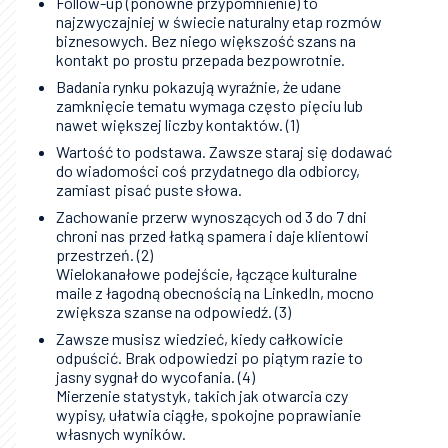
Follow-up (ponowne przypomnienie) to
najzwyczajniej w świecie naturalny etap rozmów
biznesowych. Bez niego większość szans na
kontakt po prostu przepada bezpowrotnie.
Badania rynku pokazują wyraźnie, że udane
zamknięcie tematu wymaga często pięciu lub
nawet większej liczby kontaktów. (1)
Wartość to podstawa. Zawsze staraj się dodawać
do wiadomości coś przydatnego dla odbiorcy,
zamiast pisać puste słowa.
Zachowanie przerw wynoszących od 3 do 7 dni
chroni nas przed łatką spamera i daje klientowi
przestrzeń. (2)
Wielokanałowe podejście, łączące kulturalne
maile z łagodną obecnością na LinkedIn, mocno
zwiększa szanse na odpowiedź. (3)
Zawsze musisz wiedzieć, kiedy całkowicie
odpuścić. Brak odpowiedzi po piątym razie to
jasny sygnał do wycofania. (4)
Mierzenie statystyk, takich jak otwarcia czy
wypisy, ułatwia ciągłe, spokojne poprawianie
własnych wyników.