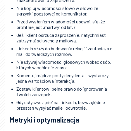
zaakceptowaniu zaproszenia.
Nie kopiuj wiadomości słowo w słowo ze
skrzynki pocztowej na komunikator.
Przed wysłaniem wiadomości upewnij się, że
profil nie jest „martwy” od lat.7
Jeśli klient odrzuca zaproszenie, natychmiast
zatrzymaj sekwencję mailową.
LinkedIn służy do budowania relacji i zaufania, a e-
mail do twardszych rozmów.
Nie używaj wiadomości głosowych wobec osób,
których w ogóle nie znasz.
Komentuj mądrze posty decydenta – wystarczy
jedna wartościowa interakcja.
Zostaw klientowi pełne prawo do ignorowania
Twoich zaczepek.
Gdy usłyszysz „nie” na LinkedIn, bezwzględnie
przestań wysyłać maile i odwrotnie.
Metryki i optymalizacja