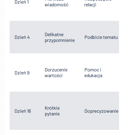
Dzień 1
dyr
wiadomość
relacji
za
luź
Kró
Delikatne
zap
Dzień 4
Podbicie tematu
przypomnienie
pie
ogó
Prz
mał
Dorzucenie
Pomoc i
Dzień 9
zwi
wartości
edukacja
pr
spr
Wer
po
Krótkie
Dzień 16
Doprecyzowanie
pro
pytanie
ter
pri