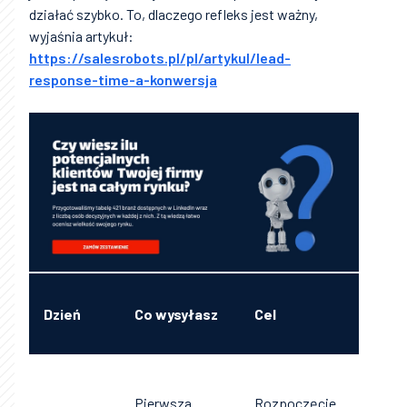
działać szybko. To, dlaczego refleks jest ważny,
wyjaśnia artykuł:
https://salesrobots.pl/pl/artykul/lead-
response-time-a-konwersja
Co
Dzień
Co wysyłasz
Cel
śro
zd
Zas
e p
Pierwsza
Rozpoczęcie