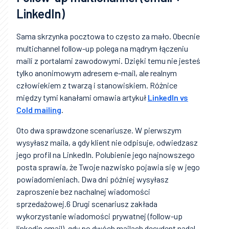
LinkedIn)
Sama skrzynka pocztowa to często za mało. Obecnie
multichannel follow-up polega na mądrym łączeniu
maili z portalami zawodowymi. Dzięki temu nie jesteś
tylko anonimowym adresem e-mail, ale realnym
człowiekiem z twarzą i stanowiskiem. Różnice
między tymi kanałami omawia artykuł
LinkedIn vs
Cold mailing
.
Oto dwa sprawdzone scenariusze. W pierwszym
wysyłasz maila, a gdy klient nie odpisuje, odwiedzasz
jego profil na LinkedIn. Polubienie jego najnowszego
posta sprawia, że Twoje nazwisko pojawia się w jego
powiadomieniach. Dwa dni później wysyłasz
zaproszenie bez nachalnej wiadomości
sprzedażowej.6 Drugi scenariusz zakłada
wykorzystanie wiadomości prywatnej (follow-up
linkedin email), gdy po dwóch mailach decydent nadal