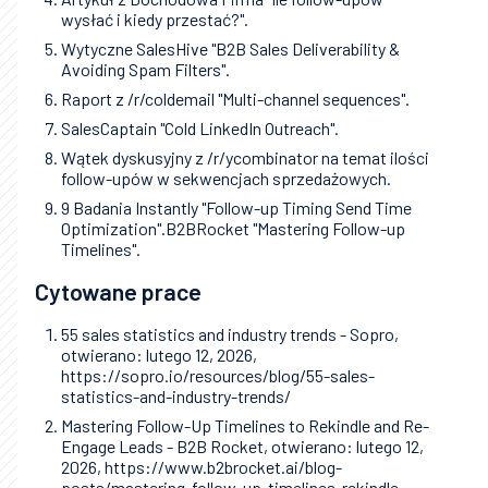
wysłać i kiedy przestać?".
Wytyczne SalesHive "B2B Sales Deliverability &
Avoiding Spam Filters".
Raport z /r/coldemail "Multi-channel sequences".
SalesCaptain "Cold LinkedIn Outreach".
Wątek dyskusyjny z /r/ycombinator na temat ilości
follow-upów w sekwencjach sprzedażowych.
9 Badania Instantly "Follow-up Timing Send Time
Optimization".B2BRocket "Mastering Follow-up
Timelines".
Cytowane prace
55 sales statistics and industry trends - Sopro,
otwierano: lutego 12, 2026,
https://sopro.io/resources/blog/55-sales-
statistics-and-industry-trends/
Mastering Follow-Up Timelines to Rekindle and Re-
Engage Leads - B2B Rocket, otwierano: lutego 12,
2026, https://www.b2brocket.ai/blog-
posts/mastering-follow-up-timelines-rekindle-