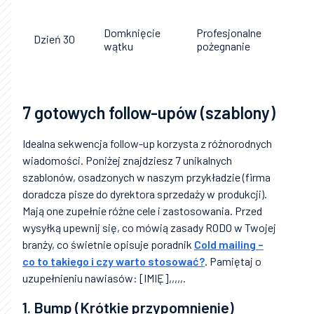
Odd
prz
Domknięcie
Profesjonalne
zos
Dzień 30
wątku
pożegnanie
kon
spo
prz
7 gotowych follow-upów (szablony)
Idealna sekwencja follow-up korzysta z różnorodnych
wiadomości. Poniżej znajdziesz 7 unikalnych
szablonów, osadzonych w naszym przykładzie (firma
doradcza pisze do dyrektora sprzedaży w produkcji).
Mają one zupełnie różne cele i zastosowania. Przed
wysyłką upewnij się, co mówią zasady RODO w Twojej
branży, co świetnie opisuje poradnik
Cold mailing –
co to takiego i czy warto stosować?
. Pamiętaj o
uzupełnieniu nawiasów: [IMIĘ],,,,,.
1. Bump (Krótkie przypomnienie)