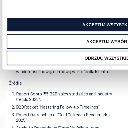
Unikaj piątkowych popołudni, kiedy każdy myśli
już o weekendzie. Najlepiej sprawdzają się dni
środkowe (od wtorku do czwartku) w godzinach
AKCEPTUJ WSZYSTK
porannych i przedpołudniowych.(9)
Czy muszę przepraszać za to, że znowu
AKCEPTUJ WYBÓR
piszę?
Absolutnie nie. Używanie słów „przepraszam, że
znowu męczę” odbiera Ci pozycję profesjonalisty.
ODRZUĆ WSZYSTKI
Zamiast przepraszać, po prostu wnieś w
wiadomości nową, darmową wartość dla klienta.
Źródła
Raport Sopro "55 B2B sales statistics and industry
trends 2025".
B2BRocket "Mastering Follow-up Timelines".
Raport Outreaches.ai "Cold Outreach Benchmarks
2025".
Artykuł z Dochodowa Firma "Ile follow-upów