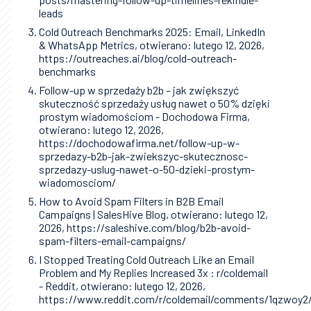
leads
Cold Outreach Benchmarks 2025: Email, LinkedIn
& WhatsApp Metrics, otwierano: lutego 12, 2026,
https://outreaches.ai/blog/cold-outreach-
benchmarks
Follow-up w sprzedaży b2b – jak zwiększyć
skuteczność sprzedaży usług nawet o 50% dzięki
prostym wiadomościom - Dochodowa Firma,
otwierano: lutego 12, 2026,
https://dochodowafirma.net/follow-up-w-
sprzedazy-b2b-jak-zwiekszyc-skutecznosc-
sprzedazy-uslug-nawet-o-50-dzieki-prostym-
wiadomosciom/
How to Avoid Spam Filters in B2B Email
Campaigns | SalesHive Blog, otwierano: lutego 12,
2026, https://saleshive.com/blog/b2b-avoid-
spam-filters-email-campaigns/
I Stopped Treating Cold Outreach Like an Email
Problem and My Replies Increased 3x : r/coldemail
- Reddit, otwierano: lutego 12, 2026,
https://www.reddit.com/r/coldemail/comments/1qzwoy2/