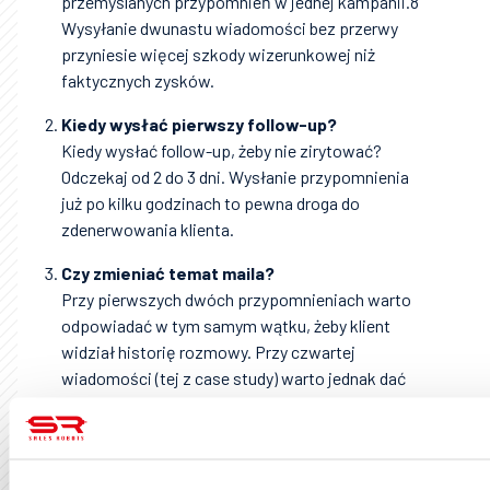
przemyślanych przypomnień w jednej kampanii.8
Wysyłanie dwunastu wiadomości bez przerwy
przyniesie więcej szkody wizerunkowej niż
faktycznych zysków.
Kiedy wysłać pierwszy follow-up?
Kiedy wysłać follow-up, żeby nie zirytować?
Odczekaj od 2 do 3 dni. Wysłanie przypomnienia
już po kilku godzinach to pewna droga do
zdenerwowania klienta.
Czy zmieniać temat maila?
Przy pierwszych dwóch przypomnieniach warto
odpowiadać w tym samym wątku, żeby klient
widział historię rozmowy. Przy czwartej
wiadomości (tej z case study) warto jednak dać
zupełnie nowy, świeży temat.
Czy dawać link w wiadomościach?
Zasada jest prosta: w pierwszych wiadomościach