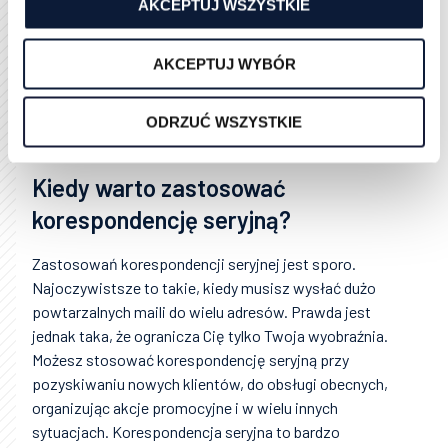
AKCEPTUJ WSZYSTKIE
Jak wysłać korespondencję seryjną?
AKCEPTUJ WYBÓR
Metody są różne w zależności od narzędzia. W naszym
przykładzie po prostu klikamy wyślij maila i on
automatycznie pobiera wszystkie zmienne. Pamiętaj,
ODRZUĆ WSZYSTKIE
że takie wysyłanie może chwilę potrwać.
Kiedy warto zastosować
korespondencję seryjną?
Zastosowań korespondencji seryjnej jest sporo.
Najoczywistsze to takie, kiedy musisz wysłać dużo
powtarzalnych maili do wielu adresów. Prawda jest
jednak taka, że ogranicza Cię tylko Twoja wyobraźnia.
Możesz stosować korespondencję seryjną przy
pozyskiwaniu nowych klientów, do obsługi obecnych,
organizując akcje promocyjne i w wielu innych
sytuacjach. Korespondencja seryjna to bardzo