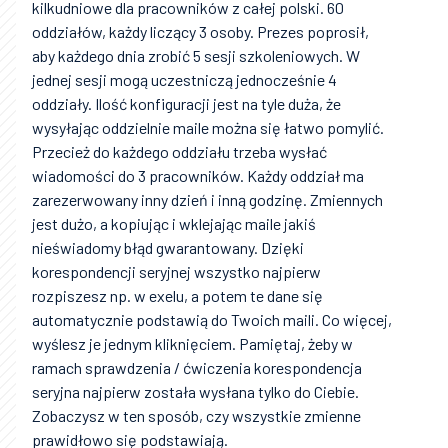
kilkudniowe dla pracowników z całej polski. 60
oddziałów, każdy liczący 3 osoby. Prezes poprosił,
aby każdego dnia zrobić 5 sesji szkoleniowych. W
jednej sesji mogą uczestniczą jednocześnie 4
oddziały. Ilość konfiguracji jest na tyle duża, że
wysyłając oddzielnie maile można się łatwo pomylić.
Przecież do każdego oddziału trzeba wysłać
wiadomości do 3 pracowników. Każdy oddział ma
zarezerwowany inny dzień i inną godzinę. Zmiennych
jest dużo, a kopiując i wklejając maile jakiś
nieświadomy błąd gwarantowany. Dzięki
korespondencji seryjnej wszystko najpierw
rozpiszesz np. w exelu, a potem te dane się
automatycznie podstawią do Twoich maili. Co więcej,
wyślesz je jednym kliknięciem. Pamiętaj, żeby w
ramach sprawdzenia / ćwiczenia korespondencja
seryjna najpierw została wysłana tylko do Ciebie.
Zobaczysz w ten sposób, czy wszystkie zmienne
prawidłowo się podstawiają.