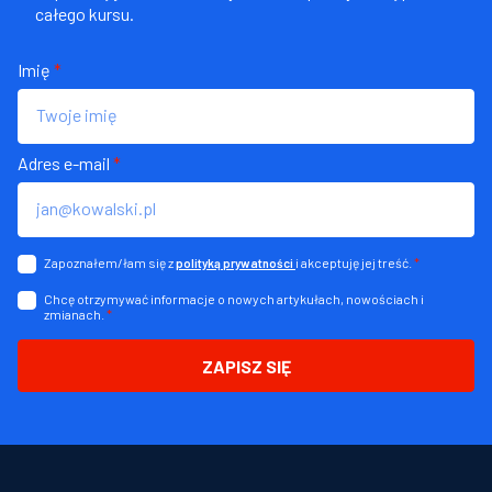
całego kursu.
Imię
*
Adres e-mail
*
Zapoznałem/łam się z
i akceptuję jej treść.
*
polityką prywatności
Chcę otrzymywać informacje o nowych artykułach, nowościach i
zmianach.
*
ZAPISZ SIĘ