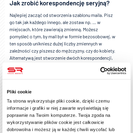
Jak zrobić korespondencję seryjną?
Najlepiej zacząć od stworzenia szablonu maila. Pisz
go tak jak każdego innego, ale zostaw np. … w
miejscach, które zawierają zmienną. Możesz
pomyśleć o tym, by mail był w formie bezosobowej, w
ten sposób unikniesz dużej liczby zmiennych w
zależności czy piszesz do mężczyzny, czy do kobiety.
Alternatywą jest stworzenie dwóch korespondencji,
jedna w wersji męskiej, a druga damskiej.
Jak stworzyć listę do korespondencji
seryjnej?
Pliki cookie
Twoja lista, czyli baza danych jest podzielona na
Ta strona wykorzystuje pliki cookie, dzięki czemu
kolumny. Pierwsza linijka kolumny to w większości
informacje i grafiki w niej zawarte wyświetlają się
przypadków nazwa określająca zmienną (będziesz ją
poprawnie na Twoim komputerze. Twoja zgoda na
później wstawiać do maila, więc musi być unikatowa).
wykorzystywanie plików cookie jest całkowicie
Takie zmienne to np. adres mailowy, data, imię,
dobrowolna i możesz ją w każdej chwili wycofać lub