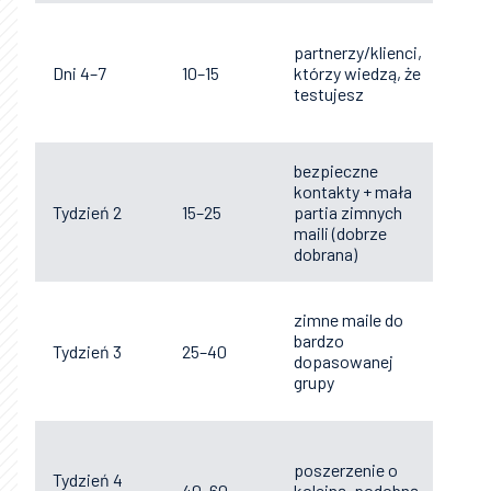
norm
partnerzy/klienci,
roz
Dni 4–7
10–15
którzy wiedzą, że
pyta
testujesz
dopr
term
bezpieczne
pier
kontakty + mała
mail
Tydzień 2
15–25
partia zimnych
przy
maili (dobrze
(fol
dobrana)
zimne maile do
sekw
bardzo
krok
Tydzień 3
25–40
dopasowanej
odp
grupy
ręcz
poszerzenie o
sekw
Tydzień 4
40–60
kolejną, podobną
prze