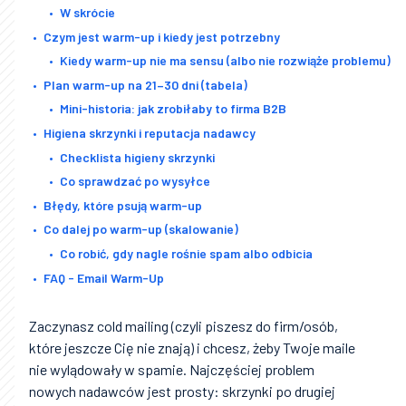
W skrócie
Czym jest warm-up i kiedy jest potrzebny
Kiedy warm-up nie ma sensu (albo nie rozwiąże problemu)
Plan warm-up na 21–30 dni (tabela)
Mini-historia: jak zrobiłaby to firma B2B
Higiena skrzynki i reputacja nadawcy
Checklista higieny skrzynki
Co sprawdzać po wysyłce
Błędy, które psują warm-up
Co dalej po warm-up (skalowanie)
Co robić, gdy nagle rośnie spam albo odbicia
FAQ - Email Warm-Up
Zaczynasz cold mailing (czyli piszesz do firm/osób,
które jeszcze Cię nie znają) i chcesz, żeby Twoje maile
nie wylądowały w spamie. Najczęściej problem
nowych nadawców jest prosty: skrzynki po drugiej