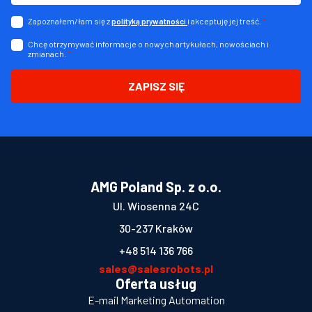
Zapoznałem/łam się z
i akceptuję jej treść.
*
polityką prywatności
Chcę otrzymywać informacje o nowych artykułach, nowościach i
zmianach.
*
ZAPISZ SIĘ
AMG Poland Sp. z o.o.
Ul. Wiosenna 24C
30-237 Kraków
+48 514 136 766
sales@salesrobots.pl
Oferta usług
E-mail Marketing Automation