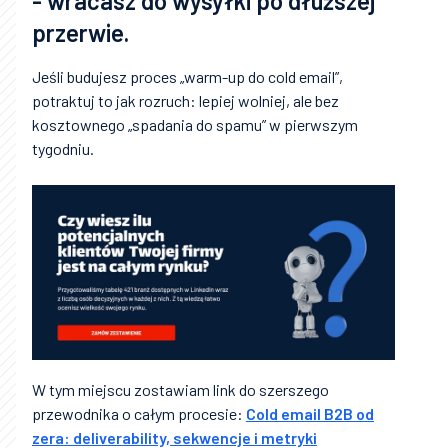
- wracasz do wysyłki po dłuższej
przerwie.
Jeśli budujesz proces „warm-up do cold email”,
potraktuj to jak rozruch: lepiej wolniej, ale bez
kosztownego „spadania do spamu” w pierwszym
tygodniu.
W tym miejscu zostawiam link do szerszego
przewodnika o całym procesie:
Cold email B2B od
zera: deliverability, sekwencje i metryki