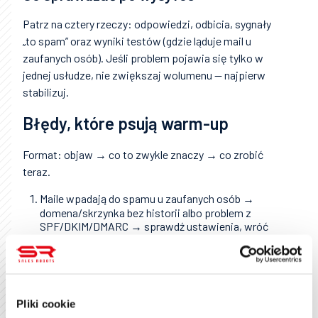
Patrz na cztery rzeczy: odpowiedzi, odbicia, sygnały
„to spam” oraz wyniki testów (gdzie ląduje mail u
zaufanych osób). Jeśli problem pojawia się tylko w
jednej usłudze, nie zwiększaj wolumenu — najpierw
stabilizuj.
Błędy, które psują warm-up
Format: objaw → co to zwykle znaczy → co zrobić
teraz.
Maile wpadają do spamu u zaufanych osób →
domena/skrzynka bez historii albo problem z
SPF/DKIM/DMARC → sprawdź ustawienia, wróć
do małego wolumenu na kilka dni.
Dużo odbić twardych → lista jest zła lub
nieaktualna → zatrzymaj cold, oczyść bazę.
Brak odpowiedzi przez tydzień → lista/treść nie
Pliki cookie
pasuje albo maile idą nierówno → skróć mail,