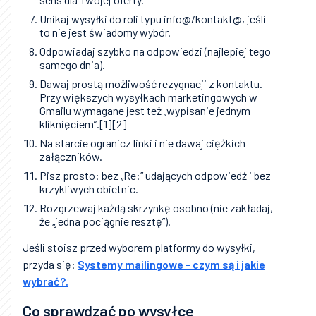
Unikaj wysyłki do roli typu info@/kontakt@, jeśli
to nie jest świadomy wybór.
Odpowiadaj szybko na odpowiedzi (najlepiej tego
samego dnia).
Dawaj prostą możliwość rezygnacji z kontaktu.
Przy większych wysyłkach marketingowych w
Gmailu wymagane jest też „wypisanie jednym
kliknięciem”.[1][2]
Na starcie ogranicz linki i nie dawaj ciężkich
załączników.
Pisz prosto: bez „Re:” udających odpowiedź i bez
krzykliwych obietnic.
Rozgrzewaj każdą skrzynkę osobno (nie zakładaj,
że „jedna pociągnie resztę”).
Jeśli stoisz przed wyborem platformy do wysyłki,
przyda się:
Systemy mailingowe - czym są i jakie
wybrać?.
Co sprawdzać po wysyłce