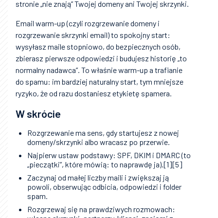
stronie „nie znają” Twojej domeny ani Twojej skrzynki.
Email warm-up (czyli rozgrzewanie domeny i
rozgrzewanie skrzynki email) to spokojny start:
wysyłasz maile stopniowo, do bezpiecznych osób,
zbierasz pierwsze odpowiedzi i budujesz historię „to
normalny nadawca”. To właśnie warm-up a trafianie
do spamu: im bardziej naturalny start, tym mniejsze
ryzyko, że od razu dostaniesz etykietę spamera.
W skrócie
Rozgrzewanie ma sens, gdy startujesz z nowej
domeny/skrzynki albo wracasz po przerwie.
Najpierw ustaw podstawy: SPF, DKIM i DMARC (to
„pieczątki”, które mówią: to naprawdę ja).[1][5]
Zaczynaj od małej liczby maili i zwiększaj ją
powoli, obserwując odbicia, odpowiedzi i folder
spam.
Rozgrzewaj się na prawdziwych rozmowach: