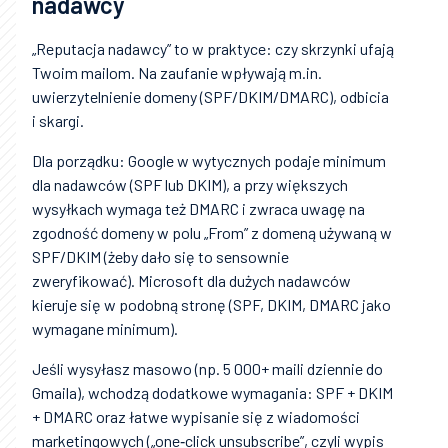
nadawcy
„Reputacja nadawcy” to w praktyce: czy skrzynki ufają
Twoim mailom. Na zaufanie wpływają m.in.
uwierzytelnienie domeny (SPF/DKIM/DMARC), odbicia
i skargi.
Dla porządku: Google w wytycznych podaje minimum
dla nadawców (SPF lub DKIM), a przy większych
wysyłkach wymaga też DMARC i zwraca uwagę na
zgodność domeny w polu „From” z domeną używaną w
SPF/DKIM (żeby dało się to sensownie
zweryfikować). Microsoft dla dużych nadawców
kieruje się w podobną stronę (SPF, DKIM, DMARC jako
wymagane minimum).
Jeśli wysyłasz masowo (np. 5 000+ maili dziennie do
Gmaila), wchodzą dodatkowe wymagania: SPF + DKIM
+ DMARC oraz łatwe wypisanie się z wiadomości
marketingowych („one‑click unsubscribe”, czyli wypis