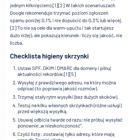
jednym kliknięciem).[1][2] W takich scenariuszach
Google rekomenduje trzymać poziom zgłoszeń
spamu poniżej 0,1% i nie dopuścić do 0,3% lub więcej.
[2] To nie są cele dla warm-upu (tu i tak startujesz
dużo niżej), ale pokazują kierunek: liczy się jakość, nie
liczba.
Checklista higieny skrzynki
Ustaw SPF, DKIM i DMARC dla domeny i pilnuj
aktualności rekordów.[1][5]
Wysyłaj z prawdziwego adresu, na który można
odpisać (to poprawia jakość rozmów).
Trzymaj stały rytm wysyłki (bez dużych skoków).
Testuj na kilku własnych skrzynkach (różne usługi)
przed większą wysyłką.
Usuwaj odbicia twarde od razu; nie próbuj wysyłać
ponownie „w nieskończoność”.
Czyść listę: zostawiaj tylko adresy, które mają
sens dla Twojej oferty.