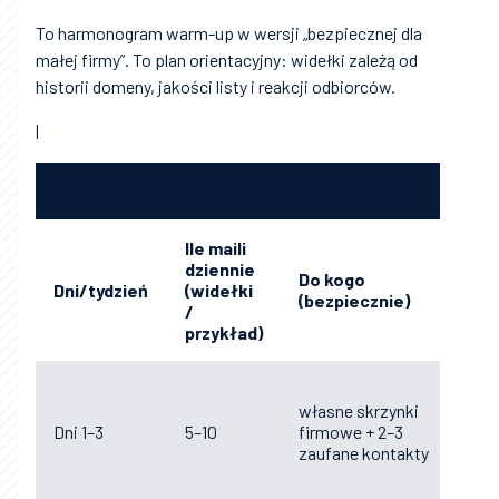
To harmonogram warm-up w wersji „bezpiecznej dla
małej firmy”. To plan orientacyjny: widełki zależą od
historii domeny, jakości listy i reakcji odbiorców.
|
Ile maili
dziennie
Do kogo
Jaki
Dni/tydzień
(widełki
(bezpiecznie)
(typ
/
przykład)
własne skrzynki
krótk
Dni 1–3
5–10
firmowe + 2–3
odp
zaufane kontakty