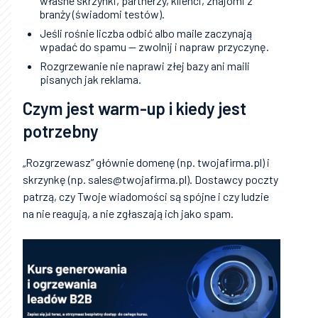
własne skrzynki, partnerzy, klienci, znajomi z
branży (świadomi testów).
Jeśli rośnie liczba odbić albo maile zaczynają
wpadać do spamu — zwolnij i napraw przyczynę.
Rozgrzewanie nie naprawi złej bazy ani maili
pisanych jak reklama.
Czym jest warm-up i kiedy jest
potrzebny
„Rozgrzewasz” głównie domenę (np. twojafirma.pl) i
skrzynkę (np. sales@twojafirma.pl). Dostawcy poczty
patrzą, czy Twoje wiadomości są spójne i czy ludzie
na nie reagują, a nie zgłaszają ich jako spam.