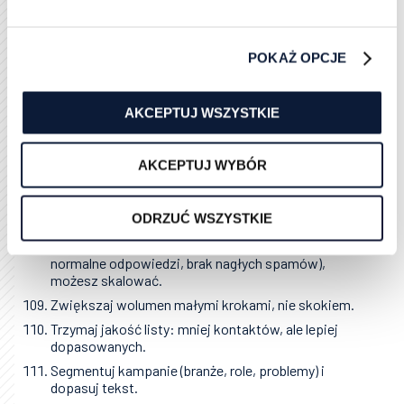
mniej zaufania → postaw prostą stronę i spójny
podpis.
Łączysz cold mailing z newsletterem na tej samej
POKAŻ OPCJE
skrzynce → mieszają się sygnały → rozdziel ruch
(sprzedaż osobno).
AKCEPTUJ WSZYSTKIE
Więcej o sensownym podejściu do cold mailingu:
Cold mailing – co to takiego i czy warto
AKCEPTUJ WYBÓR
stosować?.
Co dalej po warm-up (skalowanie)
ODRZUĆ WSZYSTKIE
Gdy przez tydzień widzisz stabilność (mało odbić,
normalne odpowiedzi, brak nagłych spamów),
możesz skalować.
Zwiększaj wolumen małymi krokami, nie skokiem.
Trzymaj jakość listy: mniej kontaktów, ale lepiej
dopasowanych.
Segmentuj kampanie (branże, role, problemy) i
dopasuj tekst.