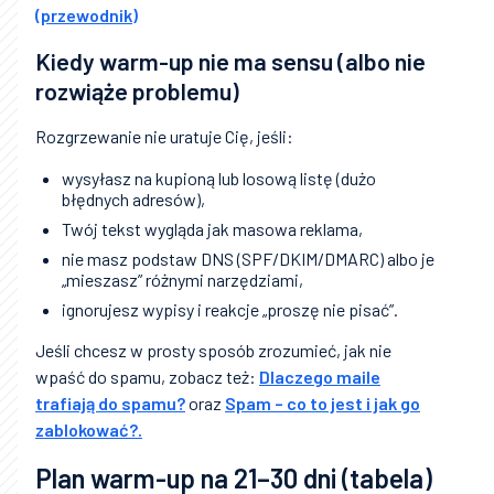
(przewodnik)
Kiedy warm-up nie ma sensu (albo nie
rozwiąże problemu)
Rozgrzewanie nie uratuje Cię, jeśli:
wysyłasz na kupioną lub losową listę (dużo
błędnych adresów),
Twój tekst wygląda jak masowa reklama,
nie masz podstaw DNS (SPF/DKIM/DMARC) albo je
„mieszasz” różnymi narzędziami,
ignorujesz wypisy i reakcje „proszę nie pisać”.
Jeśli chcesz w prosty sposób zrozumieć, jak nie
wpaść do spamu, zobacz też:
Dlaczego maile
trafiają do spamu?
oraz
Spam – co to jest i jak go
zablokować?.
Plan warm-up na 21–30 dni (tabela)