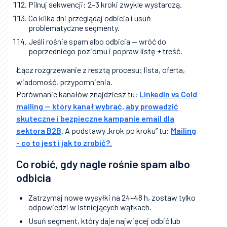
Pilnuj sekwencji: 2–3 kroki zwykle wystarczą.
Co kilka dni przeglądaj odbicia i usuń
problematyczne segmenty.
Jeśli rośnie spam albo odbicia — wróć do
poprzedniego poziomu i popraw listę + treść.
Łącz rozgrzewanie z resztą procesu: lista, oferta,
wiadomość, przypomnienia.
Porównanie kanałów znajdziesz tu:
LinkedIn vs Cold
mailing — który kanał wybrać, aby prowadzić
skuteczne i bezpieczne kampanie email dla
sektora B2B
. A podstawy „krok po kroku” tu:
Mailing
- co to jest i jak to zrobić?.
Co robić, gdy nagle rośnie spam albo
odbicia
Zatrzymaj nowe wysyłki na 24–48 h, zostaw tylko
odpowiedzi w istniejących wątkach.
Usuń segment, który daje najwięcej odbić lub