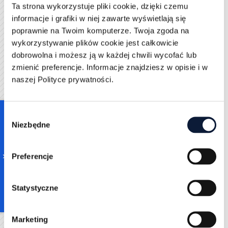
dopasuj grupę, sprawdź folder spam.
Ta strona wykorzystuje pliki cookie, dzięki czemu
Odpowiedzi „proszę nie pisać” → za szeroka grupa
informacje i grafiki w niej zawarte wyświetlają się
lub zbyt agresywny ton → zawęź segment i daj
poprawnie na Twoim komputerze. Twoja zgoda na
jasną rezygnację.
wykorzystywanie plików cookie jest całkowicie
Nagły skok wysyłki po przerwie → filtry widzą
dobrowolna i możesz ją w każdej chwili wycofać lub
„anomalię” → wróć do stałego rytmu, bez
zmienić preferencje. Informacje znajdziesz w opisie i w
nadrabiania.
naszej Polityce prywatności.
Ten sam tekst do wszystkich → wygląda jak
masówka → dodaj minimum kontekstu (dlaczego
do tej osoby).
Consent
Za dużo linków/śledzenia → podejrzenie maila
Niezbędne
Selection
marketingowego → uprość, link tylko jeśli
naprawdę potrzebny.
Skracacze linków → częściej kojarzą się ze
Preferencje
spamem → używaj normalnej, firmowej domeny.
Nie obsługujesz wypisów → rosną skargi → wypis
= koniec kontaktu, bez dyskusji.
Statystyczne
Zmieniasz nadawcę co kilka dni → brak spójności
→ trzymaj 1–2 stałe skrzynki.
Marketing
Wysyłasz z domeny bez strony i bez podpisu →