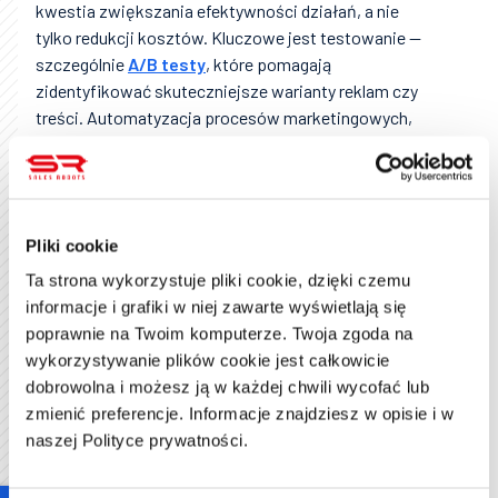
kwestia zwiększania efektywności działań, a nie
tylko redukcji kosztów. Kluczowe jest testowanie —
szczególnie
A/B testy
, które pomagają
zidentyfikować skuteczniejsze warianty reklam czy
treści. Automatyzacja procesów marketingowych,
takich jak e-mailing czy lead nurturing, pozwala
ograniczyć koszty operacyjne i poprawić spójność
komunikacji.
Równie ważna jest analiza danych. Korzystanie z
Pliki cookie
narzędzi analitycznych
umożliwia podejmowanie
Ta strona wykorzystuje pliki cookie, dzięki czemu
decyzji w oparciu o rzeczywiste zachowania
informacje i grafiki w niej zawarte wyświetlają się
użytkowników i wyniki kampanii. Dzięki temu łatwiej
poprawnie na Twoim komputerze. Twoja zgoda na
dostosować działania do oczekiwań odbiorców.
wykorzystywanie plików cookie jest całkowicie
Precyzyjne targetowanie i personalizacja przekazów
dobrowolna i możesz ją w każdej chwili wycofać lub
również mają ogromny wpływ na wzrost konwersji i
zmienić preferencje. Informacje znajdziesz w opisie i w
lepsze wykorzystanie budżetu.
naszej Polityce prywatności.
Nie można też pominąć optymalizacji strony i lejka