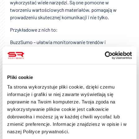
wykorzystać wiele narzędzi. Są one pomocne w
tworzeniu wartościowych materiałów, pomagają w
prowadzeniu skutecznej komunikacji i nie tylko.
Przykładowe z nich to:
BuzzSumo – ułatwia monitorowanie trendów i
śledzenie tematów, które cieszą się dużym
zainteresowaniem w serwisach społecznościowych i
nie tylko.
Mediatoolkit – pomaga znajdować wzmianki na temat
Pliki cookie
danej firmy.
Ta strona wykorzystuje pliki cookie, dzięki czemu
informacje i grafiki w niej zawarte wyświetlają się
Sotrender – narzędzie, które mierzy skuteczność
poprawnie na Twoim komputerze. Twoja zgoda na
komunikacji w serwisach społecznościowych.
wykorzystywanie plików cookie jest całkowicie
Ile kosztuje marketing szeptany?
dobrowolna i możesz ją w każdej chwili wycofać lub
zmienić preferencje. Informacje znajdziesz w opisie i w
Trudno określić, jaki budżet jest potrzebny na
naszej Polityce prywatności.
kampanię marketingu szeptanego. W wielu