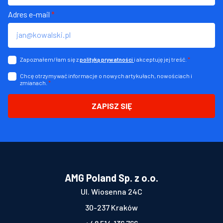
Adres e-mail
*
Zapoznałem/łam się z
i akceptuję jej treść.
*
polityką prywatności
Chcę otrzymywać informacje o nowych artykułach, nowościach i
zmianach.
*
ZAPISZ SIĘ
AMG Poland Sp. z o.o.
Ul. Wiosenna 24C
30-237 Kraków