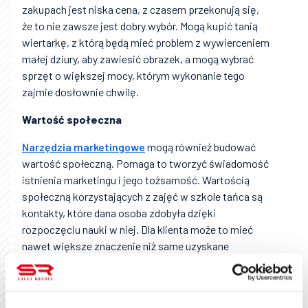
zakupach jest niska cena, z czasem przekonują się,
że to nie zawsze jest dobry wybór. Mogą kupić tanią
wiertarkę, z którą będą mieć problem z wywierceniem
małej dziury, aby zawiesić obrazek, a mogą wybrać
sprzęt o większej mocy, którym wykonanie tego
zajmie dosłownie chwilę.
Wartość społeczna
Narzędzia marketingowe
mogą również budować
wartość społeczną. Pomaga to tworzyć świadomość
istnienia marketingu i jego tożsamość. Wartością
społeczną korzystających z zajęć w szkole tańca są
kontakty, które dana osoba zdobyła dzięki
rozpoczęciu nauki w niej. Dla klienta może to mieć
nawet większe znaczenie niż same uzyskane
umiejętności. Jednocześnie taki konsument może się
dzielić wartościami, które dzięki temu otrzymał, a z
usług może korzystać nawet wówczas, gdy nie do