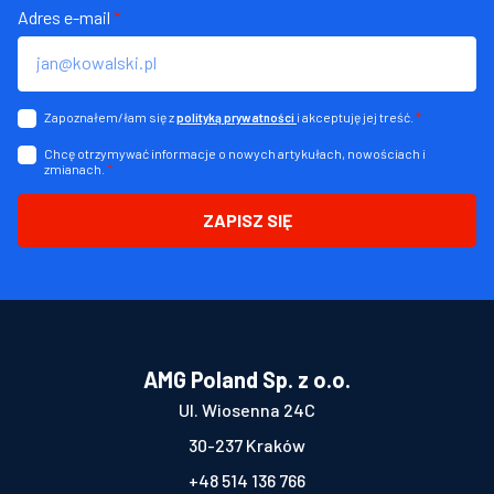
Adres e-mail
*
Zapoznałem/łam się z
i akceptuję jej treść.
*
polityką prywatności
Chcę otrzymywać informacje o nowych artykułach, nowościach i
zmianach.
*
ZAPISZ SIĘ
AMG Poland Sp. z o.o.
Ul. Wiosenna 24C
30-237 Kraków
+48 514 136 766