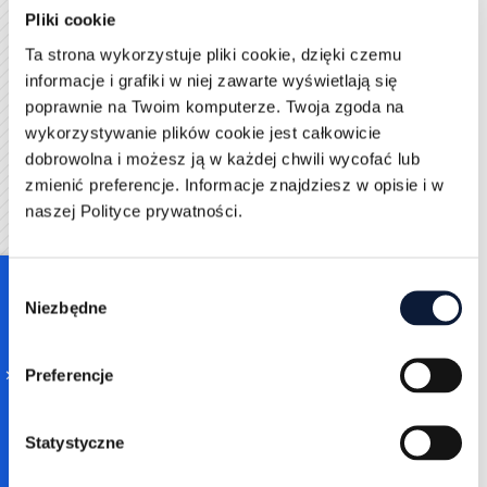
końca będzie przekonany, czy to aktywność dla niego.
Pliki cookie
Przeważy wartość społeczna spędzania czasu w taki
Ta strona wykorzystuje pliki cookie, dzięki czemu
sposób.
informacje i grafiki w niej zawarte wyświetlają się
Wartość psychologiczna
poprawnie na Twoim komputerze. Twoja zgoda na
wykorzystywanie plików cookie jest całkowicie
Marketing zorientowany na klienta może przynosić
dobrowolna i możesz ją w każdej chwili wycofać lub
również wartość psychologiczną. W tym przypadku
zmienić preferencje. Informacje znajdziesz w opisie i w
dąży się do tego, aby skorzystanie z produktu wiązało
naszej Polityce prywatności.
się z lepszym samopoczuciem klienta i wyrażaniem
siebie. Zapewnienie tej wartości konsumentom nie
jest łatwe, wymaga intensywnych i systematycznych
Consent
badań tego, jak ludzie postrzegają produkt i usługę,
Niezbędne
Selection
jednak jeśli się powiedzie, to efekty działań mogą być
znakomite. Przeprowadzanie tych badań jest
Preferencje
niezbędne ku temu, aby budować relację pomiędzy
marką a konsumentem. Należy monitorować, jakie są
odczucia na poszczególnych etapach kontaktu
Statystyczne
pomiędzy nimi. Obejmuje to m.in. badanie uprzedzeń,
trendów w wydatkach, wrażliwości cenowej i nie